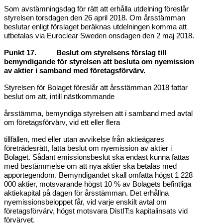
Som avstämningsdag för rätt att erhålla utdelning föreslår
styrelsen torsdagen den 26 april 2018. Om årsstämman
beslutar enligt förslaget beräknas utdelningen komma att
utbetalas via Euroclear Sweden onsdagen den 2 maj 2018.
Punkt 17. Beslut om styrelsens förslag till
bemyndigande för styrelsen att besluta om nyemission
av aktier i samband med företagsförvärv.
Styrelsen för Bolaget föreslår att årsstämman 2018 fattar
beslut om att, intill nästkommande
årsstämma, bemyndiga styrelsen att i samband med avtal
om företagsförvärv, vid ett eller flera
tillfällen, med eller utan avvikelse från aktieägares
företrädesrätt, fatta beslut om nyemission av aktier i
Bolaget. Sådant emissionsbeslut ska endast kunna fattas
med bestämmelse om att nya aktier ska betalas med
apportegendom. Bemyndigandet skall omfatta högst 1 228
000 aktier, motsvarande högst 10 % av Bolagets befintliga
aktiekapital på dagen för årsstämman. Det erhållna
nyemissionsbeloppet får, vid varje enskilt avtal om
företagsförvärv, högst motsvara DistIT:s kapitalinsats vid
förvärvet.