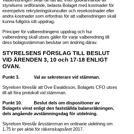
Valberedningen skall ha rätt att, efter godkännande av
styrelsens ordförande, belasta Bolaget med kostnader för
exempelvis rekryteringskonsulter och resekostnader eller
andra kostnader som erfordras för att valberedningen skall
kunna fullgöra sitt uppdrag.
Principer för valberedningens uppdrag och hur
valberedning skall utses gäller för varje valberedning till
dess bolagsstämman beslutar om ändring därav.
STYRELSENS FÖRSLAG TILL BESLUT
VID ÄRENDEN 3, 10 och 17-18 ENLIGT
OVAN.
Punkt 3. Val av sekreterare vid stämman.
Styrelsen föreslår att Ove Ewaldsson, Bolagets CFO utses
till att föra protokoll vid stämman.
Punkt 10. Beslut dels om dispositioner av
Bolagets vinst enligt den fastställda balansräkningen,
dels angående avstämningsdag för utdelning.
Styrelsen föreslår årsstämman en ordinarie utdelning om
1,75 kr per aktie för räkenskapsåret 2017.