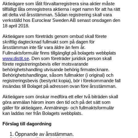
Aktieägare som låtit förvaltarregistrera sina aktier måste
tillfälligt låta omregistrera aktierna i eget namn för att ha rätt
att delta vid årsstämman. Sådan registrering skall vara
verkställd hos Euroclear Sweden AB senast onsdagen den
18 april 2018.
Aktieägare som företräds genom ombud skall förete
skriftlig dagtecknad fullmakt som på dagen för
årsstämman inte får vara äldre än fem år.
Fullmaktsformulär finns tillgängligt på bolagets webbplats
www.distit.se
. Den som företräder juridisk person skall
förete registreringsbevis eller motsvarande
behörighetshandling utvisande behörig firmatecknare.
Behörighetshandlingar, såsom fullmakter (i original) och
registreringsbevis (bestyrkt kopia), bör i förekommande fall
insändas till Bolaget på adressen ovan före årsstämman.
Aktieägare som önskar medföra ett eller två biträden skall
göra anmälan härom inom den tid och på det sätt som
gäller för aktieägare. Anmälnings- och fullmaktsformulär
kan laddas ner från Bolagets webbplats.
Förslag till dagordning
Öppnande av årsstämman.