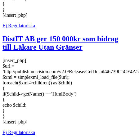
}
}
[/insert_php]
Ej Regulatoriska
DistIT AB ger 150 000kr som bidrag
till Läkare Utan Gränser
[insert_php]
$url =
’http://publish.ne.cision.com/v2.0/Release/GetDetail/46739C5CF4A
$xml = simplexml_load_file($url);
foreach($xml->children() as $child)
{
if($child->getName() ==’HtmlBody’)
{
echo $child;
}
}
[/insert_php]
Ej Regulatoriska