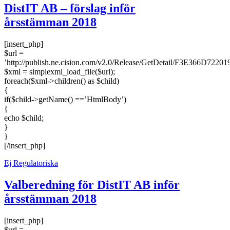
DistIT AB – förslag inför
årsstämman 2018
[insert_php]
$url =
’http://publish.ne.cision.com/v2.0/Release/GetDetail/F3E366D72201
$xml = simplexml_load_file($url);
foreach($xml->children() as $child)
{
if($child->getName() ==’HtmlBody’)
{
echo $child;
}
}
[/insert_php]
Ej Regulatoriska
Valberedning för DistIT AB inför
årsstämman 2018
[insert_php]
$url =