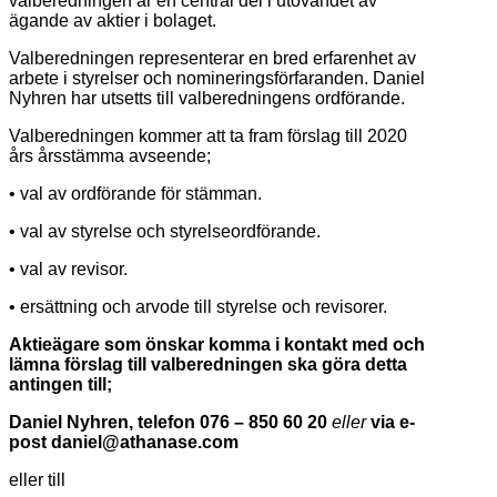
valberedningen är en central del i utövandet av
ägande av aktier i bolaget.
Valberedningen representerar en bred erfarenhet av
arbete i styrelser och nomineringsförfaranden. Daniel
Nyhren har utsetts till valberedningens ordförande.
Valberedningen kommer att ta fram förslag till 2020
års årsstämma avseende;
• val av ordförande för stämman.
• val av styrelse och styrelseordförande.
• val av revisor.
• ersättning och arvode till styrelse och revisorer.
Aktieägare som önskar komma i kontakt med och
lämna förslag till valberedningen ska göra detta
antingen till;
Daniel Nyhren, telefon 076 – 850 60 20
eller
via e-
post daniel@athanase.com
eller till