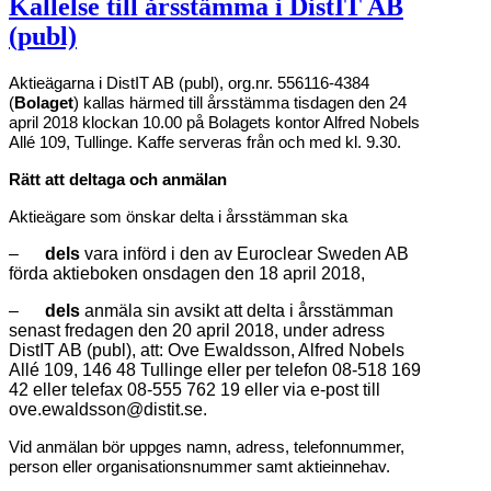
Kallelse till årsstämma i DistIT AB
(publ)
Aktieägarna i DistIT AB (publ), org.nr. 556116-4384
(
Bolaget
) kallas härmed till årsstämma tisdagen den 24
april 2018 klockan 10.00 på
Bolagets kontor Alfred Nobels
Allé 109, Tullinge. Kaffe serveras från och med kl. 9.30.
Rätt att deltaga och anmälan
Aktieägare som önskar delta i årsstämman ska
–
dels
vara införd i den av Euroclear Sweden AB
förda aktieboken onsdagen den 18 april 2018,
–
dels
anmäla sin avsikt att delta i årsstämman
senast fredagen den 20 april 2018, under adress
DistIT AB (publ), att: Ove Ewaldsson, Alfred Nobels
Allé 109, 146 48 Tullinge eller per telefon 08-518 169
42 eller telefax 08-555 762 19 eller via e-post till
ove.ewaldsson@distit.se.
Vid anmälan bör uppges namn, adress, telefonnummer,
person eller organisationsnummer samt aktieinnehav.