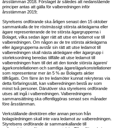
årsstämman 2018. Förslaget är således att nedanstående
principer antas att gälla för valberedningen inför
årsstämman 2019;
Styrelsens ordförande ska årligen senast den 15 oktober
sammankalla de tre röstmässigt största aktieägarna eller
ägare representerande de tre största ägargrupperna i
Bolaget, vilka sedan äger rätt att utse en ledamot var till
valberedningen. Om någon av de tre största aktieägarna
eller ägargrupperna avstår sin rätt att utse ledamot till
valberedningen skall nästa aktieägare eller ägargrupp i
storleksordning beredas tillfälle att utse ledamot till
valberedningen fram till det att den tionde största ägaren/
ägarkonstellationen och samtliga ägare/ägarkonstellationer
som representerar mer än 5 % av Bolagets aktier
tillfrågats. Om färre än tre ledamöter kunnat rekryteras via
detta förfaringssätt, kan valberedningen bestå av som
minst två personer. Därutöver ska styrelsens ordförande
utses att ingå i valberedningen. Valberedningens
sammansättning ska offentliggöras senast sex månader
före årsstämman.
Verkställande direktören eller annan person från
bolagsledningen skall inte vara ledamot av valberedningen.
Styrelsens ordförande är sammankallande till