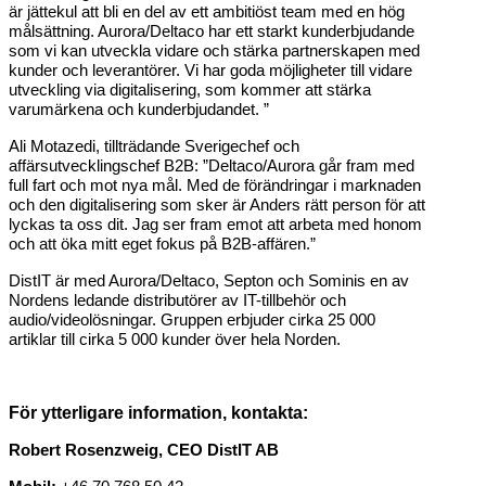
är jättekul att bli en del av ett ambitiöst team med en hög
målsättning. Aurora/Deltaco har ett starkt kunderbjudande
som vi kan utveckla vidare och stärka partnerskapen med
kunder och leverantörer. Vi har goda möjligheter till vidare
utveckling via digitalisering, som kommer att stärka
varumärkena och kunderbjudandet. ”
Ali Motazedi, tillträdande Sverigechef och
affärsutvecklingschef B2B: ”Deltaco/Aurora går fram med
full fart och mot nya mål. Med de förändringar i marknaden
och den digitalisering som sker är Anders rätt person för att
lyckas ta oss dit. Jag ser fram emot att arbeta med honom
och att öka mitt eget fokus på B2B-affären.”
DistIT är med Aurora/Deltaco, Septon och Sominis en av
Nordens ledande distributörer av IT-tillbehör och
audio/videolösningar. Gruppen erbjuder cirka 25 000
artiklar till cirka 5 000 kunder över hela Norden.
För ytterligare information, kontakta:
Robert Rosenzweig, CEO DistIT AB