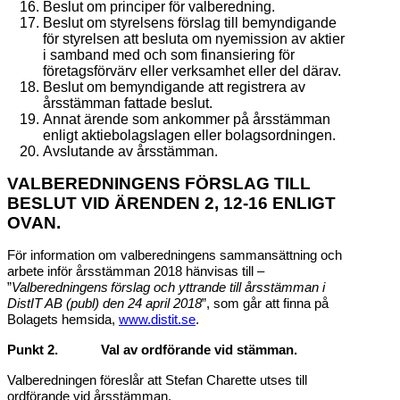
Beslut om principer för valberedning.
Beslut om styrelsens förslag till bemyndigande
för styrelsen att besluta om nyemission av aktier
i samband med och som finansiering för
företagsförvärv eller verksamhet eller del därav.
Beslut om bemyndigande att registrera av
årsstämman fattade beslut.
Annat ärende som ankommer på årsstämman
enligt aktiebolagslagen eller bolagsordningen.
Avslutande av årsstämman.
VALBEREDNINGENS FÖRSLAG TILL
BESLUT VID ÄRENDEN 2, 12-16 ENLIGT
OVAN.
För information om valberedningens sammansättning och
arbete inför årsstämman 2018 hänvisas till –
”
Valberedningens
förslag och yttrande till årsstämman i
DistIT AB (publ) den 24 april 2018
”, som går att finna på
Bolagets hemsida,
www.distit.se
.
Punkt 2. Val av ordförande vid stämman.
Valberedningen föreslår att Stefan Charette utses till
ordförande vid årsstämman.