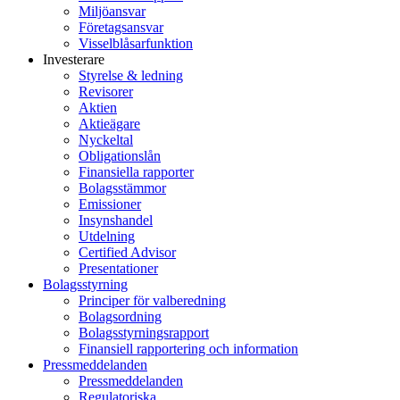
Miljöansvar
Företagsansvar
Visselblåsarfunktion
Investerare
Styrelse & ledning
Revisorer
Aktien
Aktieägare
Nyckeltal
Obligationslån
Finansiella rapporter
Bolagsstämmor
Emissioner
Insynshandel
Utdelning
Certified Advisor
Presentationer
Bolagsstyrning
Principer för valberedning
Bolagsordning
Bolagsstyrningsrapport
Finansiell rapportering och information
Pressmeddelanden
Pressmeddelanden
Regulatoriska