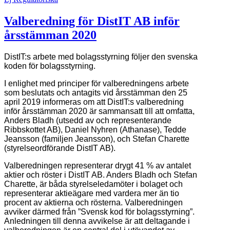
Valberedning för DistIT AB inför
årsstämman 2020
DistIT:s arbete med bolagsstyrning följer den svenska
koden för bolagsstyrning.
I enlighet med principer för valberedningens arbete
som beslutats och antagits vid årsstämman den 25
april 2019 informeras om att DistIT:s valberedning
inför årsstämman 2020 är sammansatt till att omfatta,
Anders Bladh (utsedd av och representerande
Ribbskottet AB), Daniel Nyhren (Athanase), Tedde
Jeansson (familjen Jeansson), och Stefan Charette
(styrelseordförande DistIT AB).
Valberedningen representerar drygt 41 % av antalet
aktier och röster i DistIT AB. Anders Bladh och Stefan
Charette, är båda styrelseledamöter i bolaget och
representerar aktieägare med vardera mer än tio
procent av aktierna och rösterna. Valberedningen
avviker därmed från ”Svensk kod för bolagsstyrning”.
Anledningen till denna avvikelse är att deltagande i