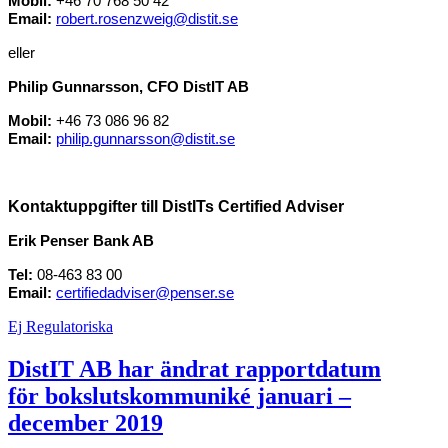
Mobil:
+46 70 768 50 42
Email:
robert.rosenzweig@distit.se
eller
Philip Gunnarsson, CFO DistIT AB
Mobil:
+46 73 086 96 82
Email:
philip.gunnarsson@distit.se
Kontaktuppgifter till DistITs Certified Adviser
Erik Penser Bank AB
Tel:
08-463 83 00
Email:
certifiedadviser@penser.se
Ej Regulatoriska
DistIT AB har ändrat rapportdatum
för bokslutskommuniké januari –
december 2019