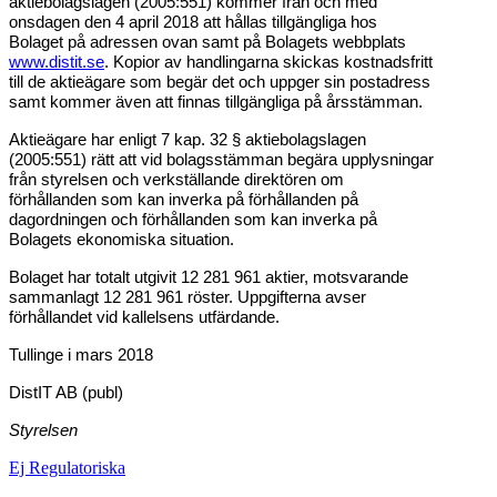
aktiebolagslagen (2005:551) kommer från och med
onsdagen den 4 april 2018 att hållas tillgängliga hos
Bolaget på adressen ovan samt på Bolagets webbplats
www.distit.se
. Kopior av handlingarna skickas kostnadsfritt
till de aktieägare som begär det och uppger sin postadress
samt kommer även att finnas tillgängliga på årsstämman.
Aktieägare har enligt 7 kap. 32 § aktiebolagslagen
(2005:551) rätt att vid bolagsstämman begära upplysningar
från styrelsen och verkställande direktören om
förhållanden som kan inverka på förhållanden på
dagordningen och förhållanden som kan inverka på
Bolagets ekonomiska situation.
Bolaget har totalt utgivit 12 281 961 aktier, motsvarande
sammanlagt 12 281 961 röster. Uppgifterna avser
förhållandet vid kallelsens utfärdande.
Tullinge i mars 2018
DistIT AB (publ)
Styrelsen
Ej Regulatoriska