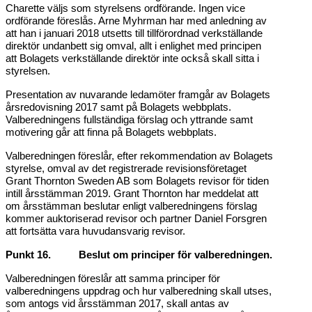
Charette väljs som styrelsens ordförande. Ingen vice
ordförande föreslås. Arne Myhrman har med anledning av
att han i januari 2018 utsetts till tillförordnad verkställande
direktör undanbett sig omval, allt i enlighet med principen
att Bolagets verkställande direktör inte också skall sitta i
styrelsen.
Presentation av nuvarande ledamöter framgår av Bolagets
årsredovisning 2017 samt på Bolagets webbplats.
Valberedningens fullständiga förslag och yttrande samt
motivering går att finna på Bolagets webbplats.
Valberedningen föreslår, efter rekommendation av Bolagets
styrelse, omval av det registrerade revisionsföretaget
Grant Thornton Sweden AB som Bolagets revisor för tiden
intill årsstämman 2019. Grant Thornton har meddelat att
om årsstämman beslutar enligt valberedningens förslag
kommer auktoriserad revisor och partner Daniel Forsgren
att fortsätta vara huvudansvarig revisor.
Punkt 16. Beslut om principer för valberedningen.
Valberedningen föreslår att samma principer för
valberedningens uppdrag och hur valberedning skall utses,
som antogs vid årsstämman 2017, skall antas av