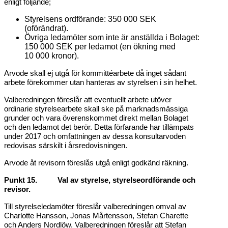
enligt följande;
Styrelsens ordförande: 350 000 SEK
(oförändrat).
Övriga ledamöter som inte är anställda i Bolaget:
150 000 SEK per ledamot (en ökning med
10 000 kronor).
Arvode skall ej utgå för kommittéarbete då inget sådant
arbete förekommer utan hanteras av styrelsen i sin helhet.
Valberedningen föreslår att eventuellt arbete utöver
ordinarie styrelsearbete skall ske på marknadsmässiga
grunder och vara överenskommet direkt mellan Bolaget
och den ledamot det berör. Detta förfarande har tillämpats
under 2017 och omfattningen av dessa konsultarvoden
redovisas särskilt i årsredovisningen.
Arvode åt revisorn föreslås utgå enligt godkänd räkning.
Punkt 15. Val av styrelse, styrelseordförande och
revisor.
Till styrelseledamöter föreslår valberedningen omval av
Charlotte Hansson, Jonas Mårtensson, Stefan Charette
och Anders Nordlöw. Valberedningen föreslår att Stefan