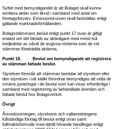
Syftet med bemyndigandet är att Bolaget skall kunna
emittera aktier som likvid i samband med avtal om
företagsförvärv. Emissionskursen skall fastställas enligt
gällande marknadsförhållanden.
Bolagsstämmans beslut enligt punkt 17 ovan är giltigt
endast om det biträds av aktieägare med minst två
tredjedelar av såväl de avgivna rösterna som de vid
stämman företrädda aktierna.
Punkt 18. Beslut om bemyndigande att registrera
av stämman fattade beslut.
Styrelsen föreslår att stämman beslutar att styrelsen eller
den styrelsen i sitt ställe förordnar bemyndigas att vidta de
smärre justeringar i de beslut som kan visas erforderliga i
samband med registrering av behandlade ärenden och
fattade beslut hos Bolagsverket.
Övrigt
Årsredovisningen, styrelsens och valberedningens
fullständiga förslag till beslut enligt ovan samt
fullmaktsformulär med därtill hörande handlingar enligt