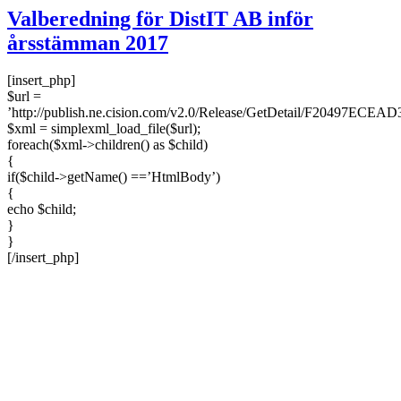
Valberedning för DistIT AB inför
årsstämman 2017
[insert_php]
$url =
’http://publish.ne.cision.com/v2.0/Release/GetDetail/F20497ECEA
$xml = simplexml_load_file($url);
foreach($xml->children() as $child)
{
if($child->getName() ==’HtmlBody’)
{
echo $child;
}
}
[/insert_php]