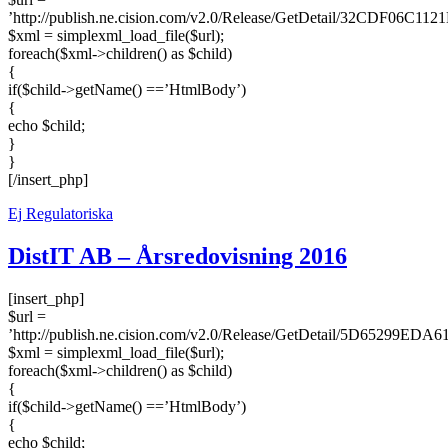
’http://publish.ne.cision.com/v2.0/Release/GetDetail/32CDF06C112
$xml = simplexml_load_file($url);
foreach($xml->children() as $child)
{
if($child->getName() ==’HtmlBody’)
{
echo $child;
}
}
[/insert_php]
Ej Regulatoriska
DistIT AB – Årsredovisning 2016
[insert_php]
$url =
’http://publish.ne.cision.com/v2.0/Release/GetDetail/5D65299EDA6
$xml = simplexml_load_file($url);
foreach($xml->children() as $child)
{
if($child->getName() ==’HtmlBody’)
{
echo $child;