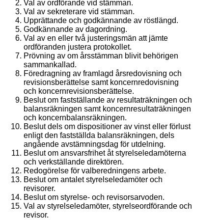
Val av ordförande vid stämman.
Val av sekreterare vid stämman.
Upprättande och godkännande av röstlängd.
Godkännande av dagordning.
Val av en eller två justeringsmän att jämte
ordföranden justera protokollet.
Prövning av om årsstämman blivit behörigen
sammankallad.
Föredragning av framlagd årsredovisning och
revisionsberättelse samt koncernredovisning
och koncernrevisionsberättelse.
Beslut om fastställande av resultaträkningen och
balansräkningen samt koncernresultaträkningen
och koncernbalansräkningen.
Beslut dels om dispositioner av vinst eller förlust
enligt den fastställda balansräkningen, dels
angående avstämningsdag för utdelning.
Beslut om ansvarsfrihet åt styrelseledamöterna
och verkställande direktören.
Redogörelse för valberedningens arbete.
Beslut om antalet styrelseledamöter och
revisorer.
Beslut om styrelse- och revisorsarvoden.
Val av styrelseledamöter, styrelseordförande och
revisor.