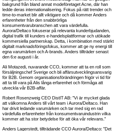
bakgrund från bland annat modeföretaget Acne, där han
ledde deras internationalisering. Fokus på rätt trender och
time-to-market blir allt viktigare och då kommer Anders
erfarenheter från den snabbrörliga
konsumentvarubranschen att vara värdefulla.
Aurora/Deltaco fokuserar på relevanta kunderbjudanden,
digital trafik till kunders e-handelsplattformar och utökade
kommersiella partnerskap. Detta, i kombination med stärkt
digitalt marknadsföringsfokus, kommer att ge ny energi till
egna varumärken och A-brands. Anders tillträder senast
den 6:e augusti i år.
Ali Motazedi, nuvarande CCO, kommer att ta en roll som
försäljningschef Sverige och bli affärsutvecklingsansvarig
för B2B. Genom organisationsförändringen frigör vi tid för
att ta till vara på Alis långa erfarenhet och förmåga att
utveckla vår B2B-affär.
Robert Rosenzweig CEO DistIT AB: ”Vi är mycket glada
att välkomna Anders till vårt team i Aurora/Deltaco. Han
har drivit ledande varumärken och tar med sig en rad
värdefulla erfarenheter från konsumentvaruindustrin vilka
kommer att ha stor betydelse för att öka vår relevans.”
Anders Lagerstedt, tillträdande CCO Aurora/Deltaco: ”Det