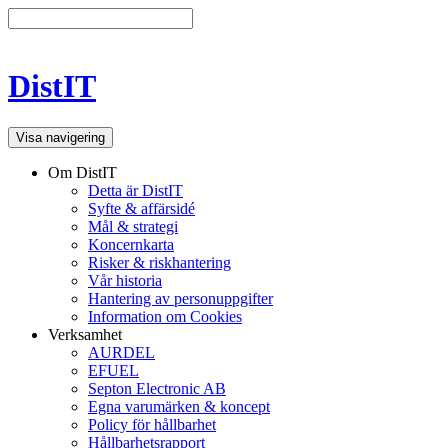
DistIT
Visa navigering
Om DistIT
Detta är DistIT
Syfte & affärsidé
Mål & strategi
Koncernkarta
Risker & riskhantering
Vår historia
Hantering av personuppgifter
Information om Cookies
Verksamhet
AURDEL
EFUEL
Septon Electronic AB
Egna varumärken & koncept
Policy för hållbarhet
Hållbarhetsrapport