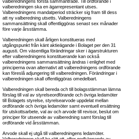
valberedningens första sammanträde. Till ordförande i
valberedningen ska en ägarrepresentant utses.
Valberedningens mandatperiod sträcker sig fram till dess
att ny valberedning utsetts. Valberedningens
sammansättning skall offentliggöras senast sex månader
före varje årsstämma.
Valberedningen skall årligen konstitueras med
utgångspunkt från känt aktieägande i Bolaget per den 31
augusti. Om väsentliga förändringar sker i ägarstrukturen
efter valberedningens konstituerande kan också
valberedningens sammansättning ändras i enlighet med
principerna ovan alternativt att valberedningens ordförande
kan föreslå adjungering till valberedningen. Förändringar i
valberedningen skall offentliggöras omedelbart.
Valberedningen skall bereda och till bolagsstämman lämna
förslag till val av styrelseordförande och övriga ledamöter
till Bolagets styrelse, styrelsearvode uppdelat mellan
ordförande och övriga ledamöter samt eventuell ersättning
för utskottsarbete, val av och arvode till revisor, beslut om
principer för utseende av valberedning samt förslag till
ordförande vid årsstämman.
Arvode skall ej utgå till valberedningens ledamöter.