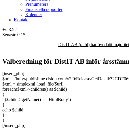
Prenumerera
Finansiella rapporter
Kalender
Kontakt
+/-
3.52
Senaste
0.15
DistIT AB (publ) har överlåtit majorit
Valberedning för DistIT AB inför årsstäm
[insert_php]
$url = ’http://publish.ne.cision.com/v2.0/Release/GetDetail/32CD
$xml = simplexml_load_file($url);
foreach($xml->children() as $child)
{
if($child->getName() ==’HtmlBody’)
{
echo $child;
}
}
[/insert_php]