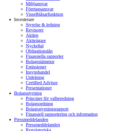
Miljöansvar
Företagsansvar
Visselblåsarfunktion
Investerare
Styrelse & ledning
Revisorer
Aktien
Aktieägare
Nyckeltal
Obligationslån
Finansiella rapporter
Bolagsstämmor
Emissioner
Insynshandel
Utdelning
Certified Advisor
Presentationer
Bolagsstyrning
Principer för valberedning
Bolagsordning
Bolagsstyrningsrapport
Finansiell rapportering och information
Pressmeddelanden
Pressmeddelanden
Regulatoriska