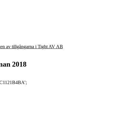
eten av tillgångarna i Tight AV AB
man 2018
F06C1121B4BA’;