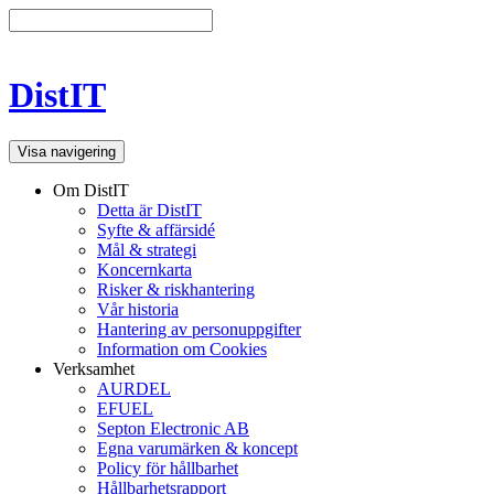
DistIT
Visa navigering
Om DistIT
Detta är DistIT
Syfte & affärsidé
Mål & strategi
Koncernkarta
Risker & riskhantering
Vår historia
Hantering av personuppgifter
Information om Cookies
Verksamhet
AURDEL
EFUEL
Septon Electronic AB
Egna varumärken & koncept
Policy för hållbarhet
Hållbarhetsrapport