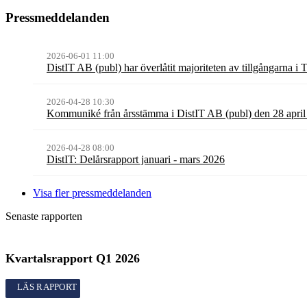
Pressmeddelanden
2026-06-01 11:00
DistIT AB (publ) har överlåtit majoriteten av tillgångarna i
2026-04-28 10:30
Kommuniké från årsstämma i DistIT AB (publ) den 28 apri
2026-04-28 08:00
DistIT: Delårsrapport januari - mars 2026
Visa fler pressmeddelanden
Senaste rapporten
Kvartalsrapport
Q1
2026
Kvartalsrapport
Q1
2026