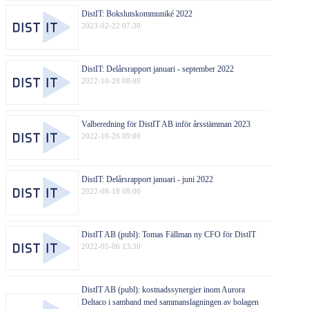
DistIT: Bokslutskommuniké 2022
2023-02-22 07:30
DistIT: Delårsrapport januari - september 2022
2022-10-28 08:00
Valberedning för DistIT AB inför årsstämman 2023
2022-10-26 09:00
DistIT: Delårsrapport januari - juni 2022
2022-08-18 08:00
DistIT AB (publ): Tomas Fällman ny CFO för DistIT
2022-05-06 13:30
DistIT AB (publ): kostnadssynergier inom Aurora
Deltaco i samband med sammanslagningen av bolagen