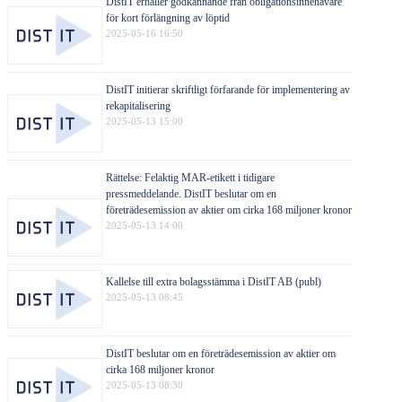
DistIT erhåller godkännande från obligationsinnehavare
för kort förlängning av löptid
2025-05-16 16:50
DistIT initierar skriftligt förfarande för implementering av
rekapitalisering
2025-05-13 15:00
Rättelse: Felaktig MAR-etikett i tidigare
pressmeddelande. DistIT beslutar om en
företrädesemission av aktier om cirka 168 miljoner kronor
2025-05-13 14:00
Kallelse till extra bolagsstämma i DistIT AB (publ)
2025-05-13 08:45
DistIT beslutar om en företrädesemission av aktier om
cirka 168 miljoner kronor
2025-05-13 08:30