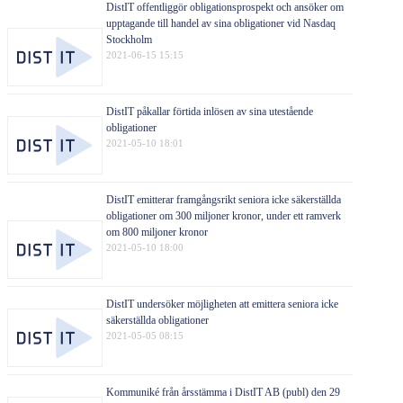
DistIT offentliggör obligationsprospekt och ansöker om
upptagande till handel av sina obligationer vid Nasdaq
Stockholm
2021-06-15 15:15
DistIT påkallar förtida inlösen av sina utestående
obligationer
2021-05-10 18:01
DistIT emitterar framgångsrikt seniora icke säkerställda
obligationer om 300 miljoner kronor, under ett ramverk
om 800 miljoner kronor
2021-05-10 18:00
DistIT undersöker möjligheten att emittera seniora icke
säkerställda obligationer
2021-05-05 08:15
Kommuniké från årsstämma i DistIT AB (publ) den 29