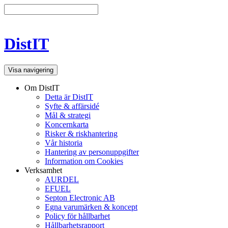
DistIT
Visa navigering
Om DistIT
Detta är DistIT
Syfte & affärsidé
Mål & strategi
Koncernkarta
Risker & riskhantering
Vår historia
Hantering av personuppgifter
Information om Cookies
Verksamhet
AURDEL
EFUEL
Septon Electronic AB
Egna varumärken & koncept
Policy för hållbarhet
Hållbarhetsrapport