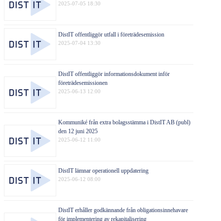
2025-07-05 18:30
DistIT offentliggör utfall i företrädesemission
2025-07-04 13:30
DistIT offentliggör informationsdokument inför
företrädesemissionen
2025-06-13 12:00
Kommuniké från extra bolagsstämma i DistIT AB (publ)
den 12 juni 2025
2025-06-12 11:00
DistIT lämnar operationell uppdatering
2025-06-12 08:00
DistIT erhåller godkännande från obligationsinnehavare
för implementering av rekapitalisering