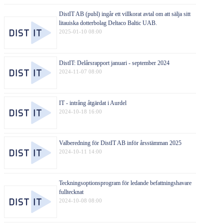
DistIT AB (publ) ingår ett villkorat avtal om att sälja sitt
litauiska dotterbolag Deltaco Baltic UAB.
2025-01-10 08:00
DistIT: Delårsrapport januari - september 2024
2024-11-07 08:00
IT - intrång åtgärdat i Aurdel
2024-10-18 16:00
Valberedning för DistIT AB inför årsstämman 2025
2024-10-11 14:00
Teckningsoptionsprogram för ledande befattningshavare
fulltecknat
2024-10-08 08:00