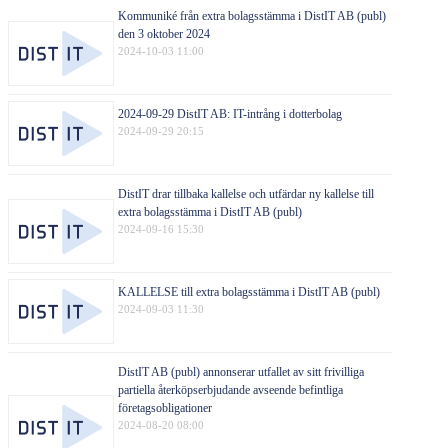
Kommuniké från extra bolagsstämma i DistIT AB (publ)
den 3 oktober 2024
2024-10-03 11:00
2024-09-29 DistIT AB: IT-intrång i dotterbolag
2024-09-29 20:15
DistIT drar tillbaka kallelse och utfärdar ny kallelse till
extra bolagsstämma i DistIT AB (publ)
2024-09-16 15:30
KALLELSE till extra bolagsstämma i DistIT AB (publ)
2024-09-03 11:30
DistIT AB (publ) annonserar utfallet av sitt frivilliga
partiella återköpserbjudande avseende befintliga
företagsobligationer
2024-08-20 08:00