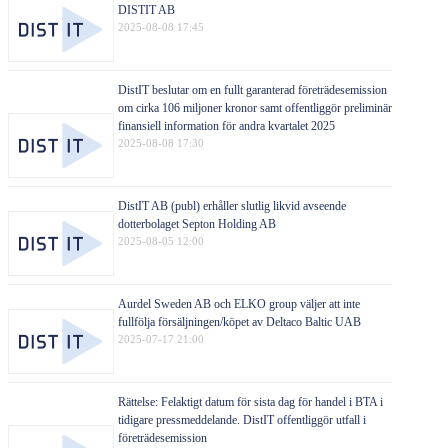
DISTIT AB
2025-08-08 17:45
DistIT beslutar om en fullt garanterad företrädesemission
om cirka 106 miljoner kronor samt offentliggör preliminär
finansiell information för andra kvartalet 2025
2025-08-08 17:30
DistIT AB (publ) erhåller slutlig likvid avseende
dotterbolaget Septon Holding AB
2025-08-05 12:00
Aurdel Sweden AB och ELKO group väljer att inte
fullfölja försäljningen/köpet av Deltaco Baltic UAB
2025-07-17 21:00
Rättelse: Felaktigt datum för sista dag för handel i BTA i
tidigare pressmeddelande. DistIT offentliggör utfall i
företrädesemission