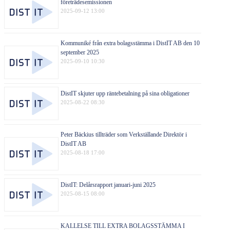
företrädesemissionen
2025-09-12 13:00
Kommuniké från extra bolagsstämma i DistIT AB den 10
september 2025
2025-09-10 10:30
DistIT skjuter upp räntebetalning på sina obligationer
2025-08-22 08:30
Peter Bäckius tillträder som Verkställande Direktör i
DistIT AB
2025-08-18 17:00
DistIT: Delårsrapport januari-juni 2025
2025-08-15 08:00
KALLELSE TILL EXTRA BOLAGSSTÄMMA I