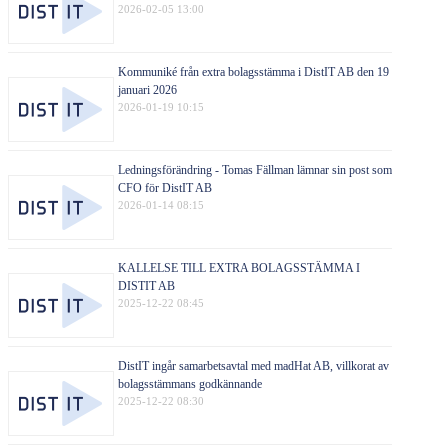
2026-02-05 13:00
Kommuniké från extra bolagsstämma i DistIT AB den 19
januari 2026
2026-01-19 10:15
Ledningsförändring - Tomas Fällman lämnar sin post som
CFO för DistIT AB
2026-01-14 08:15
KALLELSE TILL EXTRA BOLAGSSTÄMMA I
DISTIT AB
2025-12-22 08:45
DistIT ingår samarbetsavtal med madHat AB, villkorat av
bolagsstämmans godkännande
2025-12-22 08:30