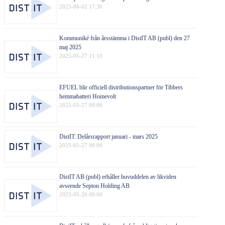
2025-06-02 17:30
Kommuniké från årsstämma i DistIT AB (publ) den 27
maj 2025
2025-05-27 11:10
EFUEL blir officiell distributionspartner för Tibbers
hemmabatteri Homevolt
2025-05-27 09:00
DistIT: Delårsrapport januari - mars 2025
2025-05-27 08:00
DistIT AB (publ) erhåller huvuddelen av likviden
avseende Septon Holding AB
2025-05-26 09:00