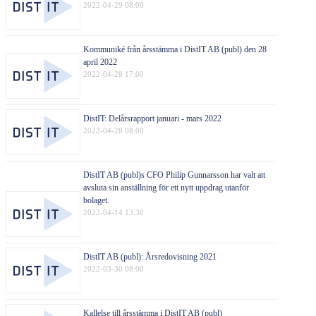
2022-04-29 08:00
Kommuniké från årsstämma i DistIT AB (publ) den 28
april 2022
2022-04-28 17:00
DistIT: Delårsrapport januari - mars 2022
2022-04-28 08:00
DistIT AB (publ)s CFO Philip Gunnarsson har valt att
avsluta sin anställning för ett nytt uppdrag utanför
bolaget.
2022-04-14 13:30
DistIT AB (publ): Årsredovisning 2021
2022-03-30 08:00
Kallelse till årsstämma i DistIT AB (publ)