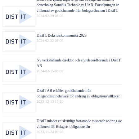
dotterbolag Sominis Technology UAB. Försäljningen är
villkorad av godkännande från bolagsstämman i DistIT.
2024-02-29 08:00
DistIT: Bokslutskommuniké 2023
2024-02-22 08:00
Ny verkställande direktör och styrelseordförande i DistIT
AB
2024-02-15 08:00
DistIT AB erhåller godkännande från
obligationsinnehavare för ändring av obligationsvillkoren
2023-12-13 16:20
DistIT inleder ett skriftligt förfarande avseende ändring av
villkoren för Bolagets obligationslån
2023-11-24 08:00