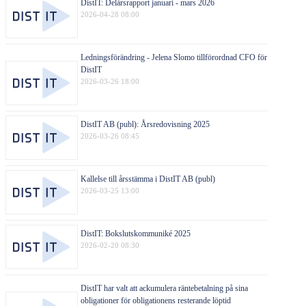
DistIT: Delårsrapport januari - mars 2026
2026-04-28 08:00
Ledningsförändring - Jelena Slomo tillförordnad CFO för
DistIT
2026-03-26 18:00
DistIT AB (publ): Årsredovisning 2025
2026-03-26 08:45
Kallelse till årsstämma i DistIT AB (publ)
2026-03-25 13:00
DistIT: Bokslutskommuniké 2025
2026-02-20 08:30
DistIT har valt att ackumulera räntebetalning på sina
obligationer för obligationens resterande löptid