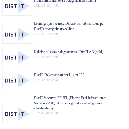
Kommuniké från extra bolagsstämma i DistIT
2021-09-03 14:30
Ledningsbyte i Aurora Deltaco och utökat fokus på
DistITs strategiska utveckling
2021-09-01 08:00
Kallelse till extra bolagsstämma i DistIT AB (publ)
2021-08-18 16:00
DistIT: Delårsrapport april - juni 2021
2021-08-18 08:30
DistIT förvärvar EFUEL (Electric Fuel Infrastructure
Sweden 2 AB), ett av Sveriges största bolag inom
elbilsladdning
2021-08-18 07:30