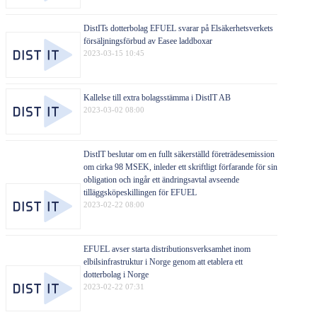
DistITs dotterbolag EFUEL svarar på Elsäkerhetsverkets
försäljningsförbud av Easee laddboxar
2023-03-15 10:45
Kallelse till extra bolagsstämma i DistIT AB
2023-03-02 08:00
DistIT beslutar om en fullt säkerställd företrädesemission
om cirka 98 MSEK, inleder ett skriftligt förfarande för sin
obligation och ingår ett ändringsavtal avseende
tilläggsköpeskillingen för EFUEL
2023-02-22 08:00
EFUEL avser starta distributionsverksamhet inom
elbilsinfrastruktur i Norge genom att etablera ett
dotterbolag i Norge
2023-02-22 07:31