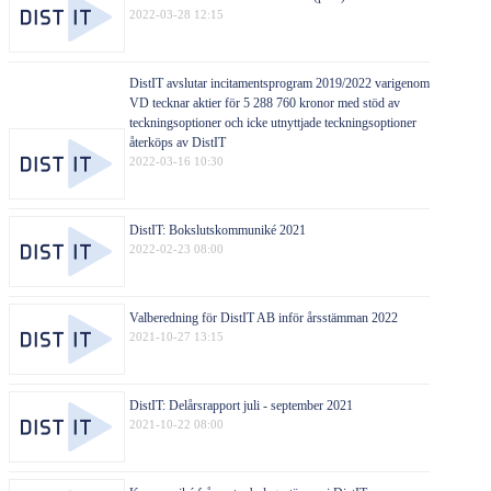
2022-03-28 12:15
DistIT avslutar incitamentsprogram 2019/2022 varigenom
VD tecknar aktier för 5 288 760 kronor med stöd av
teckningsoptioner och icke utnyttjade teckningsoptioner
återköps av DistIT
2022-03-16 10:30
DistIT: Bokslutskommuniké 2021
2022-02-23 08:00
Valberedning för DistIT AB inför årsstämman 2022
2021-10-27 13:15
DistIT: Delårsrapport juli - september 2021
2021-10-22 08:00