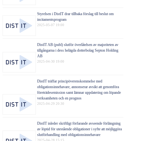
Styrelsen i DistIT drar tillbaka förslag till beslut om
incitamentsprogram
2025-05-07 19:00
DistIT AB (publ) slutför överlåtelsen av majoriteten av
tillgångarna i dess helägda dotterbolag Septon Holding
AB
2025-04-30 19:00
DistIT träffar principöverenskommelse med
obligationsinnehavare, annonserar avsikt att genomföra
företrädesemission samt lämnar uppdatering om löpande
verksamheten och en prognos
2025-04-29 20:30
DistIT inleder skriftligt förfarande avseende förlängning
av löptid för utestående obligationer i syfte att möjliggöra
slutförhandling med obligationsinnehavare
2025-04-28 15:15