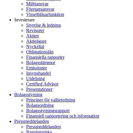
Miljöansvar
Företagsansvar
Visselblåsarfunktion
Investerare
Styrelse & ledning
Revisorer
Aktien
Aktieägare
Nyckeltal
Obligationslån
Finansiella rapporter
Bolagsstämmor
Emissioner
Insynshandel
Utdelning
Certified Advisor
Presentationer
Bolagsstyrning
Principer för valberedning
Bolagsordning
Bolagsstyrningsrapport
Finansiell rapportering och information
Pressmeddelanden
Pressmeddelanden
Regulatoriska