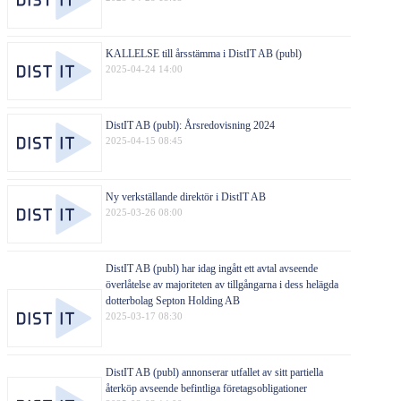
KALLELSE till årsstämma i DistIT AB (publ)
2025-04-24 14:00
DistIT AB (publ): Årsredovisning 2024
2025-04-15 08:45
Ny verkställande direktör i DistIT AB
2025-03-26 08:00
DistIT AB (publ) har idag ingått ett avtal avseende
överlåtelse av majoriteten av tillgångarna i dess helägda
dotterbolag Septon Holding AB
2025-03-17 08:30
DistIT AB (publ) annonserar utfallet av sitt partiella
återköp avseende befintliga företagsobligationer