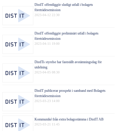
DistIT offentliggör slutligt utfall i bolagets
företrädesemission
2023-04-12 22:30
DistIT offentliggör preliminärt utfall i bolagets
företrädesemission
2023-04-11 19:00
DistITs styrelse har fastställt avstämningsdag för
utdelning
2023-04-05 08:30
DistIT publicerar prospekt i samband med Bolagets
företrädesemission
2023-03-23 14:00
Kommuniké från extra bolagsstämma i DistIT AB
2023-03-21 11:45