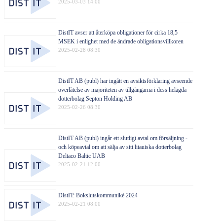
2025-03-03 14:00
DistIT avser att återköpa obligationer för cirka 18,5
MSEK i enlighet med de ändrade obligationsvillkoren
2025-02-28 08:30
DistIT AB (publ) har ingått en avsiktsförklaring avseende
överlåtelse av majoriteten av tillgångarna i dess helägda
dotterbolag Septon Holding AB
2025-02-26 08:30
DistIT AB (publ) ingår ett slutligt avtal om försäljning -
och köpeavtal om att sälja av sitt litauiska dotterbolag
Deltaco Baltic UAB
2025-02-21 12:00
DistIT: Bokslutskommuniké 2024
2025-02-21 08:00