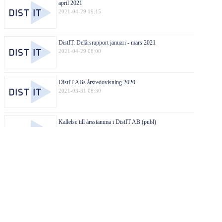
april 2021
2021-04-29 19:15
DistIT: Delårsrapport januari - mars 2021
2021-04-29 08:00
DistIT ABs årsredovisning 2020
2021-03-31 08:30
Kallelse till årsstämma i DistIT AB (publ)
2021-03-29 14:00
BOKSLUTSKOMMUNIKÉ 2020
2021-02-23 08:00
DistIT AB (publ): Omvänd vinstvarning
2021-01-18 08:00