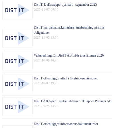
DistIT: Delårsrapport januari - september 2025
2025-11-07 08:00
DistIT har valt att ackumulera räntebetalning på sina
obligationer
2025-11-05 13:00
Valberedning för DistIT AB inför årsstämman 2026
2025-10-06 16:30
DistIT offentliggör utfall i företrädesemissionen
2025-10-02 19:00
DistIT AB byter Certified Adviser till Tapper Partners AB
2025-09-25 13:00
DistIT offentliggör informationsdokument inför