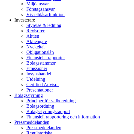
Miljöansvar
Företagsansvar
Visselblåsarfunktion
Investerare
Styrelse & ledning
Revisorer
Aktien
Aktieägare
Nyckeltal
Obligationslån
Finansiella rapporter
Bolagsstämmor
Emissioner
Insynshandel
Utdelning
Certified Advisor
Presentationer
Bolagsstyrning
Principer för valberedning
Bolagsordning
Bolagsstyrningsrapport
Finansiell rapportering och information
Pressmeddelanden
Pressmeddelanden
Regulatoriska