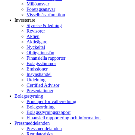
Miljöansvar
Företagsansvar
Visselblåsarfunktion
Investerare
Styrelse & ledning
Revisorer
Aktien
Aktieägare
Nyckeltal
Obligationslån
Finansiella rapporter
Bolagsstämmor
Emissioner
Insynshandel
Utdelning
Certified Advisor
Presentationer
Bolagsstyrning
Principer för valberedning
Bolagsordning
Bolagsstyrningsrapport
Finansiell rapportering och information
Pressmeddelanden
Pressmeddelanden
Regulatoriska