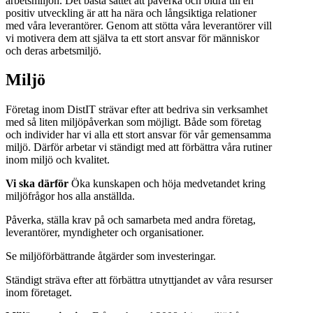
arbetsmiljön. Det bästa sättet att påverka och bidra till en
positiv utveckling är att ha nära och långsiktiga relationer
med våra leverantörer. Genom att stötta våra leverantörer vill
vi motivera dem att själva ta ett stort ansvar för människor
och deras arbetsmiljö.
Miljö
Företag inom DistIT strävar efter att bedriva sin verksamhet
med så liten miljöpåverkan som möjligt. Både som företag
och individer har vi alla ett stort ansvar för vår gemensamma
miljö. Därför arbetar vi ständigt med att förbättra våra rutiner
inom miljö och kvalitet.
Vi ska därför
Öka kunskapen och höja medvetandet kring
miljöfrågor hos alla anställda.
Påverka, ställa krav på och samarbeta med andra företag,
leverantörer, myndigheter och organisationer.
Se miljöförbättrande åtgärder som investeringar.
Ständigt sträva efter att förbättra utnyttjandet av våra resurser
inom företaget.