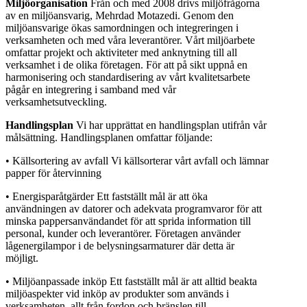
Miljöorganisation
Från och med 2008 drivs miljöfrågorna
av en miljöansvarig, Mehrdad Motazedi. Genom den
miljöansvarige ökas samordningen och integreringen i
verksamheten och med våra leverantörer. Vårt miljöarbete
omfattar projekt och aktiviteter med anknytning till all
verksamhet i de olika företagen. För att på sikt uppnå en
harmonisering och standardisering av vårt kvalitetsarbete
pågår en integrering i samband med vår
verksamhetsutveckling.
Handlingsplan
Vi har upprättat en handlingsplan utifrån vår
målsättning. Handlingsplanen omfattar följande:
• Källsortering av avfall Vi källsorterar vårt avfall och lämnar
papper för återvinning
• Energisparåtgärder Ett fastställt mål är att öka
användningen av datorer och adekvata programvaror för att
minska pappersanvändandet för att sprida information till
personal, kunder och leverantörer. Företagen använder
lågenergilampor i de belysningsarmaturer där detta är
möjligt.
• Miljöanpassade inköp Ett fastställt mål är att alltid beakta
miljöaspekter vid inköp av produkter som används i
verksamheten, allt från fordon och bränslen till