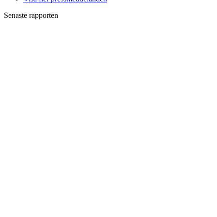
Senaste rapporten
Kvartalsrapport
Q1
2026
Kvartalsrapport
Q1
2026
Rapporter
Kvartalsrapport
Q1
2026
Årsredovisning
2025
Bokslutskommuniké
Q4
2025
Kvartalsrapport
Q3
2025
Kvartalsrapport
Q2
2025