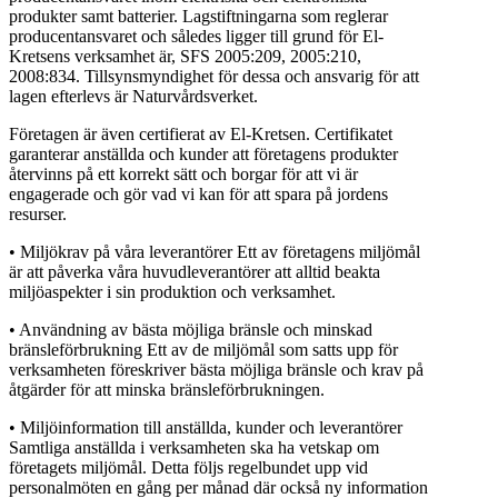
produkter samt batterier. Lagstiftningarna som reglerar
producentansvaret och således ligger till grund för El-
Kretsens verksamhet är, SFS 2005:209, 2005:210,
2008:834. Tillsynsmyndighet för dessa och ansvarig för att
lagen efterlevs är Naturvårdsverket.
Företagen är även certifierat av El-Kretsen. Certifikatet
garanterar anställda och kunder att företagens produkter
återvinns på ett korrekt sätt och borgar för att vi är
engagerade och gör vad vi kan för att spara på jordens
resurser.
• Miljökrav på våra leverantörer Ett av företagens miljömål
är att påverka våra huvudleverantörer att alltid beakta
miljöaspekter i sin produktion och verksamhet.
• Användning av bästa möjliga bränsle och minskad
bränsleförbrukning Ett av de miljömål som satts upp för
verksamheten föreskriver bästa möjliga bränsle och krav på
åtgärder för att minska bränsleförbrukningen.
• Miljöinformation till anställda, kunder och leverantörer
Samtliga anställda i verksamheten ska ha vetskap om
företagets miljömål. Detta följs regelbundet upp vid
personalmöten en gång per månad där också ny information