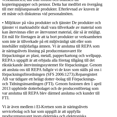
kopieringspapper och pennor. Detta har medfört en övergång
till mer miljöanpassade produkter. Efterlevnad av kraven är
ett måste och diskuteras vid personalmöten.
• Miljökrav på våra produkter och tjänster De produkter och
tjänster vi marknadsför skall vara tillverkade av material som
kan återvinnas eller av återvunnet material, där så är möjligt.
Ett mål för företagen är att ta bort produkter ur verksamheten
som inte är tillverkade på ett miljövänligt sätt eller som
innehåller miljöfarliga ämnen. Vi är anslutna till REPA som
är näringslivets lösning på producentansvaret för
förpackningar av plast, metall, papper/kartong och wellpapp.
REPA:s uppgift är att erbjuda alla företag tillgång till det
rikstäckande återvinningssystemet för förpackningar. Genom
att ansluta oss till REPA fullgör vi de krav som ställs på oss i
förpackningsförordningen (SFS 2006:1273).Reparegistret
AB var tidigare ett helägt dotter¬bolag till Förpacknings-
och Tidningsinsamlingen (FTI). Genom fusionen den 1 april
2013 upphörde dotterbolaget och de producentföretag som
var anslutna till REPA blev därmed anslutna och kunder till
FTI.
Vi är även medlem i El-Kretsen som är näringslivets
servicebolag och har som uppgift är att uppfylla
producentansvaret inom elektriska och elektroniska