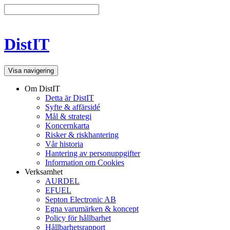
DistIT
Visa navigering
Om DistIT
Detta är DistIT
Syfte & affärsidé
Mål & strategi
Koncernkarta
Risker & riskhantering
Vår historia
Hantering av personuppgifter
Information om Cookies
Verksamhet
AURDEL
EFUEL
Septon Electronic AB
Egna varumärken & koncept
Policy för hållbarhet
Hållbarhetsrapport