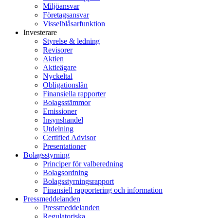
Miljöansvar
Företagsansvar
Visselblåsarfunktion
Investerare
Styrelse & ledning
Revisorer
Aktien
Aktieägare
Nyckeltal
Obligationslån
Finansiella rapporter
Bolagsstämmor
Emissioner
Insynshandel
Utdelning
Certified Advisor
Presentationer
Bolagsstyrning
Principer för valberedning
Bolagsordning
Bolagsstyrningsrapport
Finansiell rapportering och information
Pressmeddelanden
Pressmeddelanden
Regulatoriska