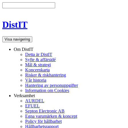
DistIT
Visa navigering
Om DistIT
Detta är DistIT
Syfte & affärsidé
Mål & strategi
Koncernkarta
Risker & riskhantering
Vår historia
Hantering av personuppgifter
Information om Cookies
Verksamhet
AURDEL
EFUEL
Septon Electronic AB
Egna varumärken & koncept
Policy för hållbarhet
Hållbarhetsrapport