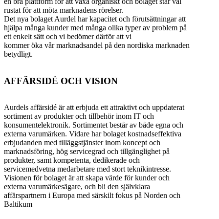
en bra plattform för att växa organiskt och bolaget står väl
rustat för att möta marknadens rörelser.
Det nya bolaget Aurdel har kapacitet och förutsättningar att
hjälpa många kunder med många olika typer av problem på
ett enkelt sätt och vi bedömer därför att vi
kommer öka vår marknadsandel på den nordiska marknaden
betydligt.
AFFÄRSIDÉ OCH VISION
Aurdels affärsidé är att erbjuda ett attraktivt och uppdaterat
sortiment av produkter och tillbehör inom IT och
konsumentelektronik. Sortimentet består av både egna och
externa varumärken. Vidare har bolaget kostnadseffektiva
erbjudanden med tilläggstjänster inom koncept och
marknadsföring, hög servicegrad och tillgänglighet på
produkter, samt kompetenta, dedikerade och
servicemedvetna medarbetare med stort teknikintresse.
Visionen för bolaget är att skapa värde för kunder och
externa varumärkesägare, och bli den självklara
affärspartnern i Europa med särskilt fokus på Norden och
Baltikum