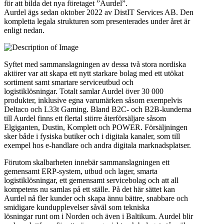
för att bilda det nya företaget ”Aurdel”.
Aurdel ägs sedan oktober 2022 av DistIT Services AB. Den
kompletta legala strukturen som presenterades under året är
enligt nedan.
Syftet med sammanslagningen av dessa två stora nordiska
aktörer var att skapa ett nytt starkare bolag med ett utökat
sortiment samt smartare serviceutbud och
logistiklösningar. Totalt samlar Aurdel över 30 000
produkter, inklusive egna varumärken såsom exempelvis
Deltaco och L33t Gaming. Bland B2C- och B2B-kunderna
till Aurdel finns ett flertal större återförsäljare såsom
Elgiganten, Dustin, Komplett och POWER. Försäljningen
sker både i fysiska butiker och i digitala kanaler, som till
exempel hos e-handlare och andra digitala marknadsplatser.
Förutom skalbarheten innebär sammanslagningen ett
gemensamt ERP-system, utbud och lager, smarta
logistiklösningar, ett gemensamt servicebolag och att all
kompetens nu samlas på ett ställe. På det här sättet kan
Aurdel nå fler kunder och skapa ännu bättre, snabbare och
smidigare kundupplevelser såväl som tekniska
lösningar runt om i Norden och även i Baltikum. Aurdel blir