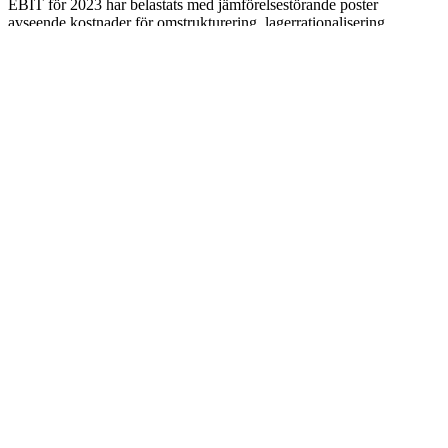
EBIT för 2023 har belastats med jämförelsestörande poster
avseende kostnader för omstrukturering, lagerrationalisering
och avsättning till lagerreserv om totalt 53 MSEK.
Pressmeddelanden
2026-06-01 11:00
DistIT AB (publ) har överlåtit majoriteten av
tillgångarna i Tight AV AB
2026-04-28 10:30
Kommuniké från årsstämma i DistIT AB (publ)
den 28 april 2026
2026-04-28 08:00
DistIT: Delårsrapport januari - mars 2026
Visa fler pressmeddelanden
Senaste rapporten