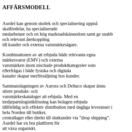
AFFÄRSMODELL
Aurdel kan genom storlek och specialisering uppnå
skalfördelar, ha specialiserade
medarbetare och en hög marknadskännedom samt ge snabb
och relevant återkoppling
till kunder och externa varumärkesägare.
Kombinationen av att erbjuda både relevanta egna
märkesvaror (EMV) och externa
varumärken inom nischade produktkategorier som
efterfrågas i både fysiska och digitala
kanaler skapar merförsäljning hos kunder.
Sammanslagningen av Aurora och Deltaco skapar ännu
större produkt- och
varumärkeskataloger att erbjuda. Med en
tredjepartslogistiklösning kan bolagen erbjuda
tillförlitlig och effektiv distribution med dagliga leveranser i
hela Norden till butiker,
centrallager eller direkt till slutkunder via ”drop shipping”.
Aurdel har en bra plattform för
att växa organiskt.