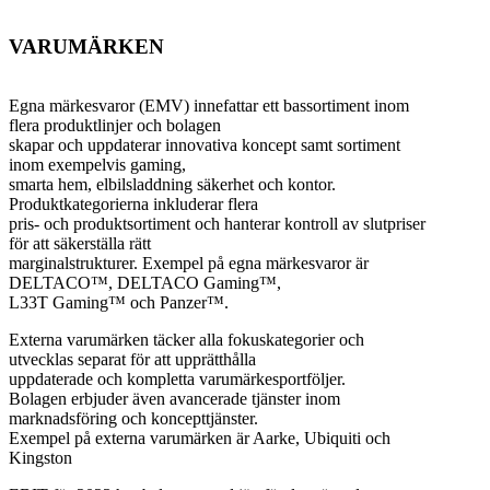
VARUMÄRKEN
Egna märkesvaror (EMV) innefattar ett bassortiment inom
flera produktlinjer och bolagen
skapar och uppdaterar innovativa koncept samt sortiment
inom exempelvis gaming,
smarta hem, elbilsladdning säkerhet och kontor.
Produktkategorierna inkluderar flera
pris- och produktsortiment och hanterar kontroll av slutpriser
för att säkerställa rätt
marginalstrukturer. Exempel på egna märkesvaror är
DELTACO™, DELTACO Gaming™,
L33T Gaming™ och Panzer™.
Externa varumärken täcker alla fokuskategorier och
utvecklas separat för att upprätthålla
uppdaterade och kompletta varumärkesportföljer.
Bolagen erbjuder även avancerade tjänster inom
marknadsföring och koncepttjänster.
Exempel på externa varumärken är Aarke, Ubiquiti och
Kingston