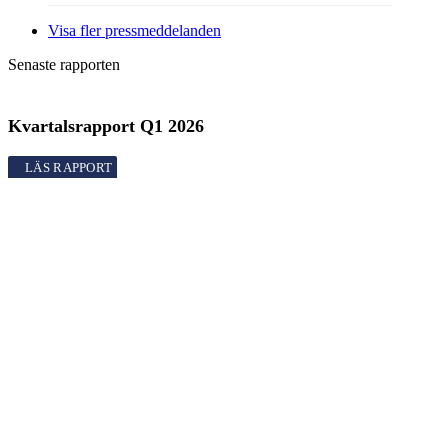
Visa fler pressmeddelanden
Senaste rapporten
Kvartalsrapport
Q1
2026
Kvartalsrapport
Q1
2026
Rapporter
Kvartalsrapport
Q1
2026
Årsredovisning
2025
Bokslutskommuniké
Q4
2025
Kvartalsrapport
Q3
2025
Kvartalsrapport
Q2
2025