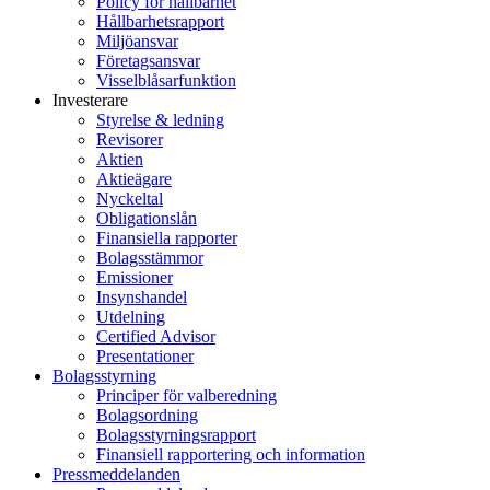
Policy för hållbarhet
Hållbarhetsrapport
Miljöansvar
Företagsansvar
Visselblåsarfunktion
Investerare
Styrelse & ledning
Revisorer
Aktien
Aktieägare
Nyckeltal
Obligationslån
Finansiella rapporter
Bolagsstämmor
Emissioner
Insynshandel
Utdelning
Certified Advisor
Presentationer
Bolagsstyrning
Principer för valberedning
Bolagsordning
Bolagsstyrningsrapport
Finansiell rapportering och information
Pressmeddelanden