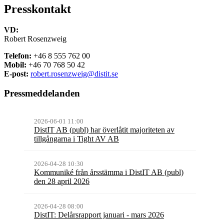
Presskontakt
VD:
Robert Rosenzweig
Telefon:
+46 8 555 762 00
Mobil:
+46 70 768 50 42
E-post:
robert.rosenzweig@distit.se
Pressmeddelanden
2026-06-01 11:00
DistIT AB (publ) har överlåtit majoriteten av
tillgångarna i Tight AV AB
2026-04-28 10:30
Kommuniké från årsstämma i DistIT AB (publ)
den 28 april 2026
2026-04-28 08:00
DistIT: Delårsrapport januari - mars 2026