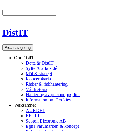
DistIT
Visa navigering
Om DistIT
Detta är DistIT
Syfte & affärsidé
Mål & strategi
Koncernkarta
Risker & riskhantering
Vår historia
Hantering av personuppgifter
Information om Cookies
Verksamhet
AURDEL
EFUEL
Septon Electronic AB
Egna varumärken & koncept