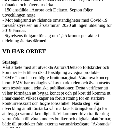
månaden och påverkar cirka
150 anställda i Aurora och Deltaco. Septon följer
utvecklingen noga.
• Mot bakgrund av rådande omständigheter med Covid-19
föreslår styrelsen nu årsstämman 2020 att ingen utdelning för
2019 lämnas.
Styrelsens tidigare förslag om 1,25 kronor per aktie i
utdelning återtas därmed.
VD HAR ORDET
Strategi
Vårt arbete med att utveckla Aurora/Deltaco fortskrider och
kommer leda till en ökad försäljning av egna produkter
”EMV” som har en högre bruttomarginal. Våra nya koncept
inom EMV har mottagits väl av marknaden och även utsetts
som testvinnare i tekniska publikationer. Detta verifierar att
vi har förmågan att bygga koncept och på kort tid komma ut
i marknaden vilket skapar en förutsättning för en starkare
konkurrenskraft och högre lönsamhet. Nästa steg i vår
utveckling är att förstärka vår marknadsföringsförmåga för
att bygga varumärken digitalt. Vi kommer driva trafik kring
varumärken till våra kunders butiker och digitala plattformar,
både till produkter från externa varumärkesägare ”A-brands”