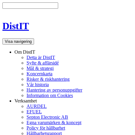
DistIT
Visa navigering
Om DistIT
Detta är DistIT
Syfte & affärsidé
Mål & strategi
Koncernkarta
Risker & riskhantering
Vår historia
Hantering av personuppgifter
Information om Cookies
Verksamhet
AURDEL
EFUEL
Septon Electronic AB
Egna varumärken & koncept
Policy för hållbarhet
Hållbarhetsrapport