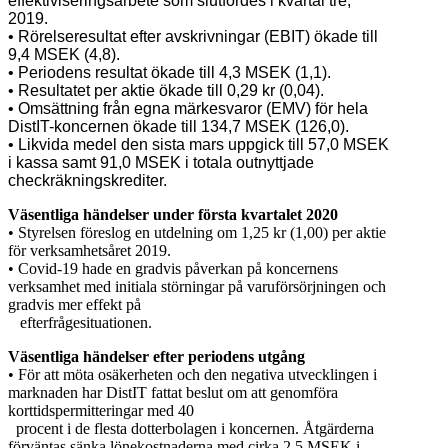
effektiviseringsarbete som slutfördes i kvartal tre,
2019.
• Rörelseresultat efter avskrivningar (EBIT) ökade till
9,4 MSEK (4,8).
• Periodens resultat ökade till 4,3 MSEK (1,1).
• Resultatet per aktie ökade till 0,29 kr (0,04).
• Omsättning från egna märkesvaror (EMV) för hela
DistIT-koncernen ökade till 134,7 MSEK (126,0).
• Likvida medel den sista mars uppgick till 57,0 MSEK
i kassa samt 91,0 MSEK i totala outnyttjade
checkräkningskrediter.
Väsentliga händelser under första kvartalet 2020
• Styrelsen föreslog en utdelning om 1,25 kr (1,00) per aktie
för verksamhetsåret 2019.
• Covid-19 hade en gradvis påverkan på koncernens
verksamhet med initiala störningar på varuförsörjningen och
gradvis mer effekt på
efterfrågesituationen.
Väsentliga händelser efter periodens utgång
• För att möta osäkerheten och den negativa utvecklingen i
marknaden har DistIT fattat beslut om att genomföra
korttidspermitteringar med 40
procent i de flesta dotterbolagen i koncernen. Åtgärderna
förväntas sänka lönekostnaderna med cirka 2,5 MSEK i