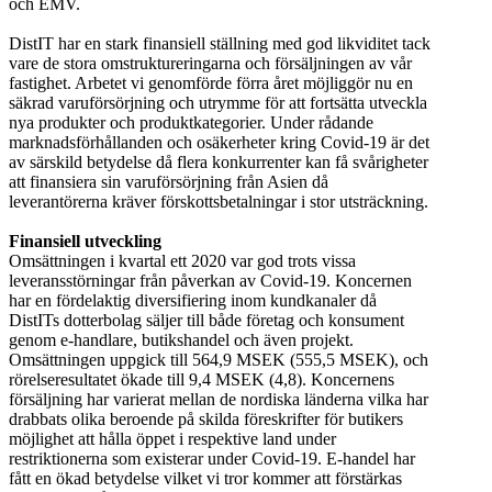
och EMV.
DistIT har en stark finansiell ställning med god likviditet tack
vare de stora omstruktureringarna och försäljningen av vår
fastighet. Arbetet vi genomförde förra året möjliggör nu en
säkrad varuförsörjning och utrymme för att fortsätta utveckla
nya produkter och produktkategorier. Under rådande
marknadsförhållanden och osäkerheter kring Covid-19 är det
av särskild betydelse då flera konkurrenter kan få svårigheter
att finansiera sin varuförsörjning från Asien då
leverantörerna kräver förskottsbetalningar i stor utsträckning.
Finansiell utveckling
Omsättningen i kvartal ett 2020 var god trots vissa
leveransstörningar från påverkan av Covid-19. Koncernen
har en fördelaktig diversifiering inom kundkanaler då
DistITs dotterbolag säljer till både företag och konsument
genom e-handlare, butikshandel och även projekt.
Omsättningen uppgick till 564,9 MSEK (555,5 MSEK), och
rörelseresultatet ökade till 9,4 MSEK (4,8). Koncernens
försäljning har varierat mellan de nordiska länderna vilka har
drabbats olika beroende på skilda föreskrifter för butikers
möjlighet att hålla öppet i respektive land under
restriktionerna som existerar under Covid-19. E-handel har
fått en ökad betydelse vilket vi tror kommer att förstärkas