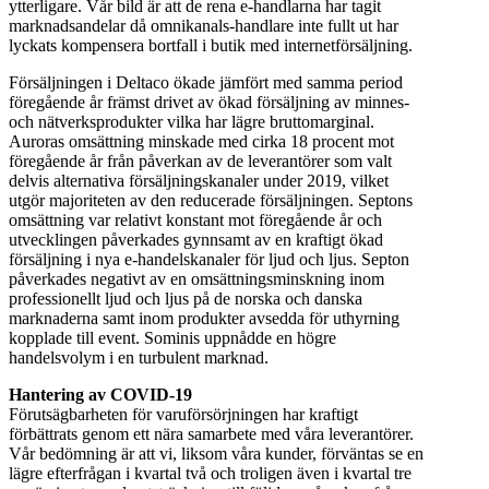
ytterligare. Vår bild är att de rena e-handlarna har tagit
marknadsandelar då omnikanals-handlare inte fullt ut har
lyckats kompensera bortfall i butik med internetförsäljning.
Försäljningen i Deltaco ökade jämfört med samma period
föregående år främst drivet av ökad försäljning av minnes-
och nätverksprodukter vilka har lägre bruttomarginal.
Auroras omsättning minskade med cirka 18 procent mot
föregående år från påverkan av de leverantörer som valt
delvis alternativa försäljningskanaler under 2019, vilket
utgör majoriteten av den reducerade försäljningen. Septons
omsättning var relativt konstant mot föregående år och
utvecklingen påverkades gynnsamt av en kraftigt ökad
försäljning i nya e-handelskanaler för ljud och ljus. Septon
påverkades negativt av en omsättningsminskning inom
professionellt ljud och ljus på de norska och danska
marknaderna samt inom produkter avsedda för uthyrning
kopplade till event. Sominis uppnådde en högre
handelsvolym i en turbulent marknad.
Hantering av COVID-19
Förutsägbarheten för varuförsörjningen har kraftigt
förbättrats genom ett nära samarbete med våra leverantörer.
Vår bedömning är att vi, liksom våra kunder, förväntas se en
lägre efterfrågan i kvartal två och troligen även i kvartal tre