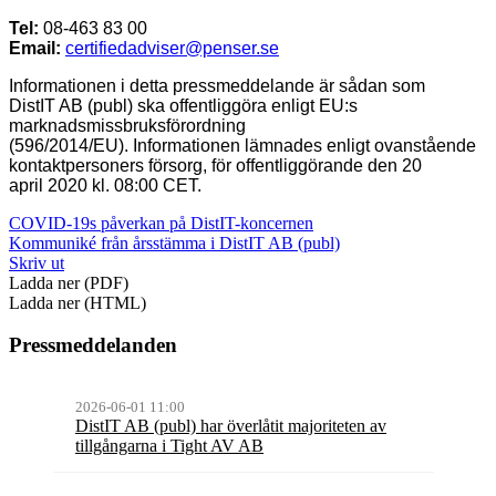
Tel:
08-463 83 00
Email:
certifiedadviser@penser.se
Informationen i detta pressmeddelande är sådan som
DistIT AB (publ) ska offentliggöra enligt EU:s
marknadsmissbruksförordning
(596/2014/EU). Informationen lämnades enligt ovanstående
kontaktpersoners försorg, för offentliggörande den 20
april 2020 kl. 08:00 CET.
COVID-19s påverkan på DistIT-koncernen
Kommuniké från årsstämma i DistIT AB (publ)
Skriv ut
Ladda ner (PDF)
Ladda ner (HTML)
Pressmeddelanden
2026-06-01 11:00
DistIT AB (publ) har överlåtit majoriteten av
tillgångarna i Tight AV AB