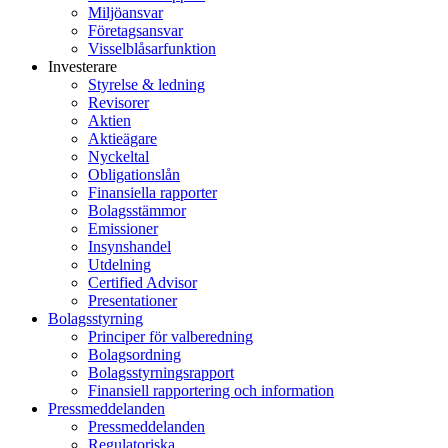
Miljöansvar
Företagsansvar
Visselblåsarfunktion
Investerare
Styrelse & ledning
Revisorer
Aktien
Aktieägare
Nyckeltal
Obligationslån
Finansiella rapporter
Bolagsstämmor
Emissioner
Insynshandel
Utdelning
Certified Advisor
Presentationer
Bolagsstyrning
Principer för valberedning
Bolagsordning
Bolagsstyrningsrapport
Finansiell rapportering och information
Pressmeddelanden
Pressmeddelanden
Regulatoriska