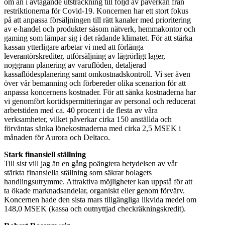
om än i avtagande utsträckning till följd av påverkan från
restriktionerna för Covid-19. Koncernen har ett stort fokus
på att anpassa försäljningen till rätt kanaler med prioritering
av e-handel och produkter såsom nätverk, hemmakontor och
gaming som lämpar sig i det rådande klimatet. För att stärka
kassan ytterligare arbetar vi med att förlänga
leverantörskrediter, utförsäljning av lågrörligt lager,
noggrann planering av varuflöden, detaljerad
kassaflödesplanering samt omkostnadskontroll. Vi ser även
över vår bemanning och förbereder olika scenarion för att
anpassa koncernens kostnader. För att sänka kostnaderna har
vi genomfört kortidspermitteringar av personal och reducerat
arbetstiden med ca. 40 procent i de flesta av våra
verksamheter, vilket påverkar cirka 150 anställda och
förväntas sänka lönekostnaderna med cirka 2,5 MSEK i
månaden för Aurora och Deltaco.
Stark finansiell ställning
Till sist vill jag än en gång poängtera betydelsen av vår
stärkta finansiella ställning som säkrar bolagets
handlingsutrymme. Attraktiva möjligheter kan uppstå för att
ta ökade marknadsandelar, organiskt eller genom förvärv.
Koncernen hade den sista mars tillgängliga likvida medel om
148,0 MSEK (kassa och outnyttjad checkräkningskredit).