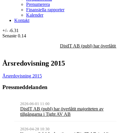
Prenumerera
Finansiella rapporter
Kalender
Kontakt
+/-
-6.31
Senaste
0.14
DistIT AB (publ) har överlåtit majorit
Årsredovisning 2015
Årsredovisning 2015
Pressmeddelanden
2026-06-01 11:00
DistIT AB (publ) har överlåtit majoriteten av
tillgångarna i Tight AV AB
2026-04-28 10:30