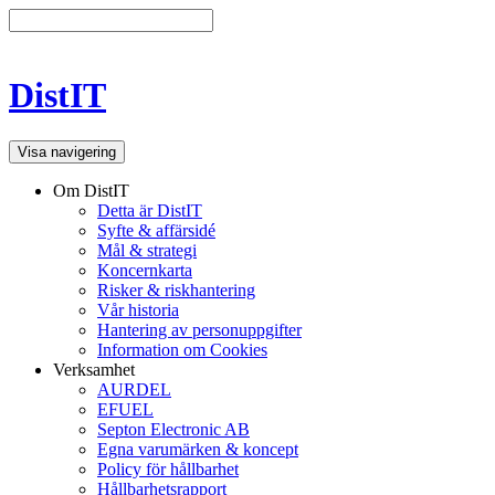
DistIT
Visa navigering
Om DistIT
Detta är DistIT
Syfte & affärsidé
Mål & strategi
Koncernkarta
Risker & riskhantering
Vår historia
Hantering av personuppgifter
Information om Cookies
Verksamhet
AURDEL
EFUEL
Septon Electronic AB
Egna varumärken & koncept
Policy för hållbarhet
Hållbarhetsrapport