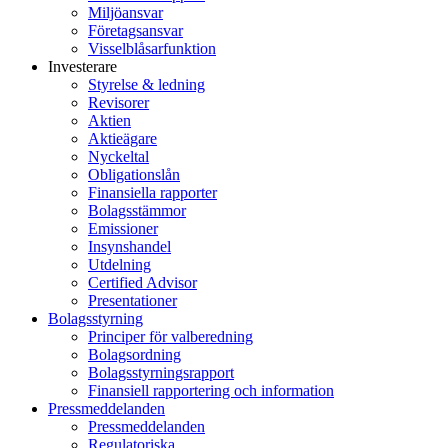
Miljöansvar
Företagsansvar
Visselblåsarfunktion
Investerare
Styrelse & ledning
Revisorer
Aktien
Aktieägare
Nyckeltal
Obligationslån
Finansiella rapporter
Bolagsstämmor
Emissioner
Insynshandel
Utdelning
Certified Advisor
Presentationer
Bolagsstyrning
Principer för valberedning
Bolagsordning
Bolagsstyrningsrapport
Finansiell rapportering och information
Pressmeddelanden
Pressmeddelanden
Regulatoriska