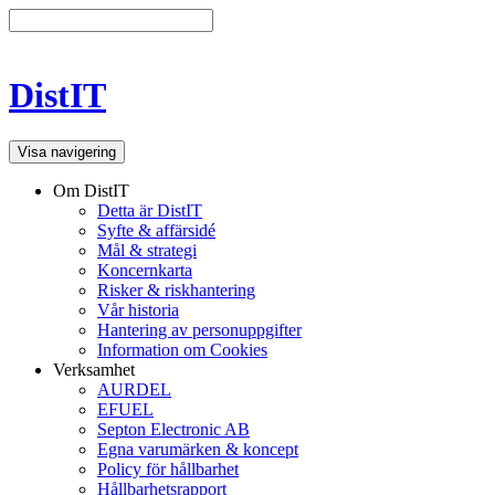
DistIT
Visa navigering
Om DistIT
Detta är DistIT
Syfte & affärsidé
Mål & strategi
Koncernkarta
Risker & riskhantering
Vår historia
Hantering av personuppgifter
Information om Cookies
Verksamhet
AURDEL
EFUEL
Septon Electronic AB
Egna varumärken & koncept
Policy för hållbarhet
Hållbarhetsrapport