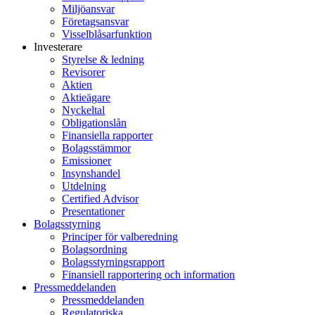
Miljöansvar
Företagsansvar
Visselblåsarfunktion
Investerare
Styrelse & ledning
Revisorer
Aktien
Aktieägare
Nyckeltal
Obligationslån
Finansiella rapporter
Bolagsstämmor
Emissioner
Insynshandel
Utdelning
Certified Advisor
Presentationer
Bolagsstyrning
Principer för valberedning
Bolagsordning
Bolagsstyrningsrapport
Finansiell rapportering och information
Pressmeddelanden
Pressmeddelanden
Regulatoriska