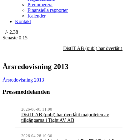
Prenumerera
Finansiella rapporter
Kalender
Kontakt
+/-
2.38
Senaste
0.15
DistIT AB (publ) har överlåtit majorit
Årsredovisning 2013
Årsredovisning 2013
Pressmeddelanden
2026-06-01 11:00
DistIT AB (publ) har överlåtit majoriteten av
tillgångarna i Tight AV AB
2026-04-28 10:30