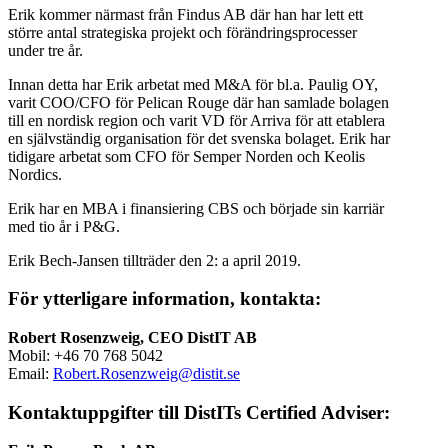
Erik kommer närmast från Findus AB där han har lett ett
större antal strategiska projekt och förändringsprocesser
under tre år.
Innan detta har Erik arbetat med M&A för bl.a. Paulig OY,
varit COO/CFO för Pelican Rouge där han samlade bolagen
till en nordisk region och varit VD för Arriva för att etablera
en självständig organisation för det svenska bolaget. Erik har
tidigare arbetat som CFO för Semper Norden och Keolis
Nordics.
Erik har en MBA i finansiering CBS och började sin karriär
med tio år i P&G.
Erik Bech-Jansen tillträder den 2: a april 2019.
För
ytterligare
information,
kontakta:
Robert Rosenzweig, CEO DistIT AB
Mobil: +46 70 768 5042
Email:
Robert.Rosenzweig@distit.se
Kontaktuppgifter till DistITs Certified Adviser: