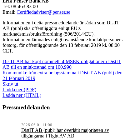
Erik Penser Bank AB
Tel: 08-463 83 00
Email:
Certifiedadviser@penser.se
Informationen i detta pressmeddelande är sådan som DistIT
AB (publ) ska offentliggöra enligt EU:s
marknadsmissbruksförordning (596/2014/EU).
Informationen lämnades enligt ovanstående kontaktpersoners
försorg, för offentliggörande den 13 februari 2019 kl. 08:00
CET.
DistIT AB har köpt nominellt 4 MSEK obligationer i DistIT
AB till en snittkostnad om 100,990
Kommuniké från extra bolagsstämma i DistIT AB (publ) den
21 februari 2019
Skriv ut
Ladda ner (PDF)
Ladda ner (HTML)
Pressmeddelanden
2026-06-01 11:00
DistIT AB (publ) har överlåtit majoriteten av
tillgångarna i Tight AV AB