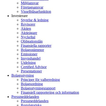
Miljöansvar
Företagsansvar
Visselblåsarfunktion
Investerare
Styrelse & ledning
Revisorer
Aktien
Aktieägare
Nyckeltal
Obligationslån
Finansiella rapporter
Bolagsstämmor
Emissioner
Insynshandel
Utdelning
Certified Advisor
Presentationer
Bolagsstyrning
Principer för valberedning
Bolagsordning
Bolagsstyrningsrapport
Finansiell rapportering och information
Pressmeddelanden
Pressmeddelanden
Regulatoriska