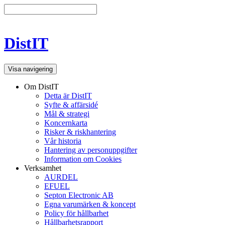
DistIT
Visa navigering
Om DistIT
Detta är DistIT
Syfte & affärsidé
Mål & strategi
Koncernkarta
Risker & riskhantering
Vår historia
Hantering av personuppgifter
Information om Cookies
Verksamhet
AURDEL
EFUEL
Septon Electronic AB
Egna varumärken & koncept
Policy för hållbarhet
Hållbarhetsrapport