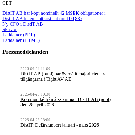
CET.
DistIT AB har köpt nominellt 42 MSEK obligationer i
DistIT AB till en snittkostnad om 100,835
Ny CFO i DistIT AB
Skriv ut
Ladda ner (PDF)
Ladda ner (HTML)
Pressmeddelanden
2026-06-01 11:00
DistIT AB (publ) har överlåtit majoriteten av
tillgångarna i Tight AV AB
2026-04-28 10:30
Kommuniké från årsstämma i DistIT AB (publ)
den 28 april 2026
2026-04-28 08:00
DistIT: Delårsrapport januari - mars 2026