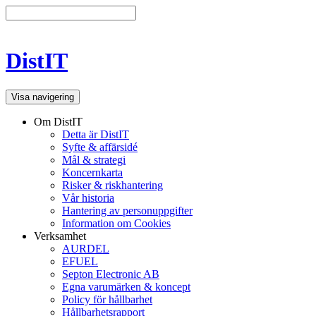
DistIT
Visa navigering
Om DistIT
Detta är DistIT
Syfte & affärsidé
Mål & strategi
Koncernkarta
Risker & riskhantering
Vår historia
Hantering av personuppgifter
Information om Cookies
Verksamhet
AURDEL
EFUEL
Septon Electronic AB
Egna varumärken & koncept
Policy för hållbarhet
Hållbarhetsrapport