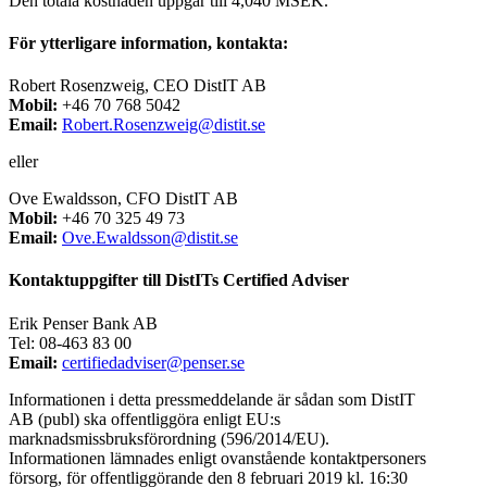
Den totala kostnaden uppgår till 4,040 MSEK.
För
ytterligare
information,
kontakta:
Robert Rosenzweig, CEO DistIT AB
Mobil:
+46 70 768 5042
Email:
Robert.Rosenzweig@distit.se
eller
Ove Ewaldsson, CFO DistIT AB
Mobil:
+46 70 325 49 73
Email:
Ove.Ewaldsson@distit.se
Kontaktuppgifter till DistITs Certified Adviser
Erik Penser Bank AB
Tel: 08-463 83 00
Email:
certifiedadviser@
penser.se
Informationen
i detta pressmeddelande är sådan som DistIT
AB (publ) ska offentliggöra enligt EU:s
marknadsmissbruksförordning
(596/2014/EU).
Informationen
lämnades
enligt
ovanstående kontaktpersoners
försorg, för offentliggörande den 8 februari 2019 kl. 16:30