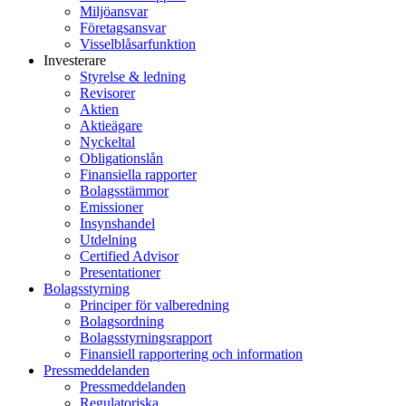
Miljöansvar
Företagsansvar
Visselblåsarfunktion
Investerare
Styrelse & ledning
Revisorer
Aktien
Aktieägare
Nyckeltal
Obligationslån
Finansiella rapporter
Bolagsstämmor
Emissioner
Insynshandel
Utdelning
Certified Advisor
Presentationer
Bolagsstyrning
Principer för valberedning
Bolagsordning
Bolagsstyrningsrapport
Finansiell rapportering och information
Pressmeddelanden
Pressmeddelanden
Regulatoriska