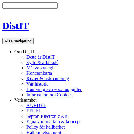
DistIT
Visa navigering
Om DistIT
Detta är DistIT
Syfte & affärsidé
Mål & strategi
Koncernkarta
Risker & riskhantering
Vår historia
Hantering av personuppgifter
Information om Cookies
Verksamhet
AURDEL
EFUEL
Septon Electronic AB
Egna varumärken & koncept
Policy för hållbarhet
Hållbarhetsrapport