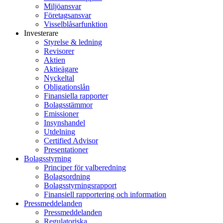
Miljöansvar
Företagsansvar
Visselblåsarfunktion
Investerare
Styrelse & ledning
Revisorer
Aktien
Aktieägare
Nyckeltal
Obligationslån
Finansiella rapporter
Bolagsstämmor
Emissioner
Insynshandel
Utdelning
Certified Advisor
Presentationer
Bolagsstyrning
Principer för valberedning
Bolagsordning
Bolagsstyrningsrapport
Finansiell rapportering och information
Pressmeddelanden
Pressmeddelanden
Regulatoriska