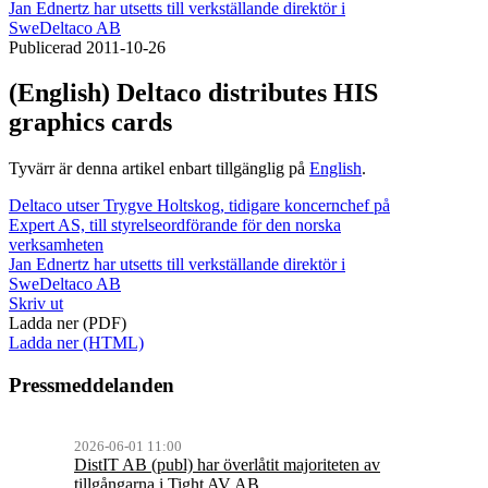
Jan Ednertz har utsetts till verkställande direktör i
SweDeltaco AB
Publicerad 2011-10-26
(English) Deltaco distributes HIS
graphics cards
Tyvärr är denna artikel enbart tillgänglig på
English
.
Deltaco utser Trygve Holtskog, tidigare koncernchef på
Expert AS, till styrelseordförande för den norska
verksamheten
Jan Ednertz har utsetts till verkställande direktör i
SweDeltaco AB
Skriv ut
Ladda ner (PDF)
Ladda ner (HTML)
Pressmeddelanden
2026-06-01 11:00
DistIT AB (publ) har överlåtit majoriteten av
tillgångarna i Tight AV AB