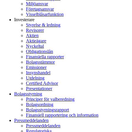
Miljöansvar
Företagsansvar
Visselblåsarfunktion
Investerare
Styrelse & ledning
Revisorer
Aktien
Aktieägare
Nyckeltal
Obligationslån
Finansiella rapporter
Bolagsstämmor
Emissioner
Insynshandel
Utdelning
Certified Advisor
Presentationer
Bolagsstyrning
Principer för valberedning
Bolagsordning
Bolagsstyrningsrapport
Finansiell rapportering och information
Pressmeddelanden
Pressmeddelanden
Regulatoriska