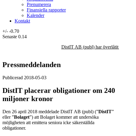
Prenumerera
Finansiella rapporter
Kalender
Kontakt
+/-
-0.70
Senaste
0.14
DistIT AB (publ) har överlåtit majorit
Pressmeddelanden
Publicerad 2018-05-03
DistIT placerar obligationer om 240
miljoner kronor
Den 26 april 2018 meddelade DistIT AB (publ) (”
DistIT
”
eller ”
Bolaget
”) att Bolaget kommer att undersöka
möjligheten att emittera seniora icke säkerställda
obligationer.