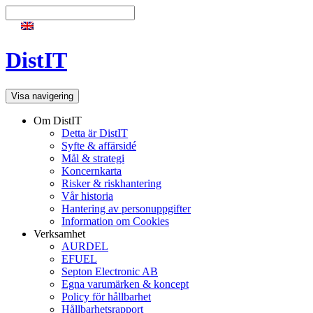
DistIT
Visa navigering
Om DistIT
Detta är DistIT
Syfte & affärsidé
Mål & strategi
Koncernkarta
Risker & riskhantering
Vår historia
Hantering av personuppgifter
Information om Cookies
Verksamhet
AURDEL
EFUEL
Septon Electronic AB
Egna varumärken & koncept
Policy för hållbarhet
Hållbarhetsrapport