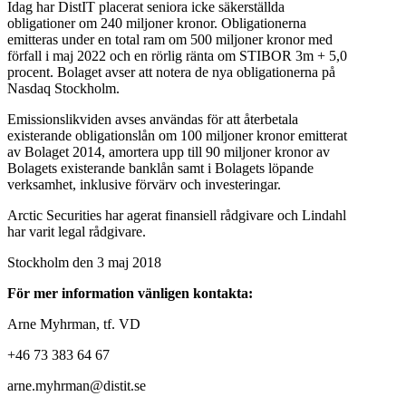
Idag har DistIT placerat seniora icke säkerställda
obligationer om 240 miljoner kronor. Obligationerna
emitteras under en total ram om 500 miljoner kronor med
förfall i maj 2022 och en rörlig ränta om STIBOR 3m + 5,0
procent. Bolaget avser att notera de nya obligationerna på
Nasdaq Stockholm.
Emissionslikviden avses användas för att återbetala
existerande obligationslån om 100 miljoner kronor emitterat
av Bolaget 2014, amortera upp till 90 miljoner kronor av
Bolagets existerande banklån samt i Bolagets löpande
verksamhet, inklusive förvärv och investeringar.
Arctic Securities har agerat finansiell rådgivare och Lindahl
har varit legal rådgivare.
Stockholm den 3 maj 2018
För mer information vänligen kontakta:
Arne Myhrman, tf. VD
+46 73 383 64 67
arne.myhrman@distit.se