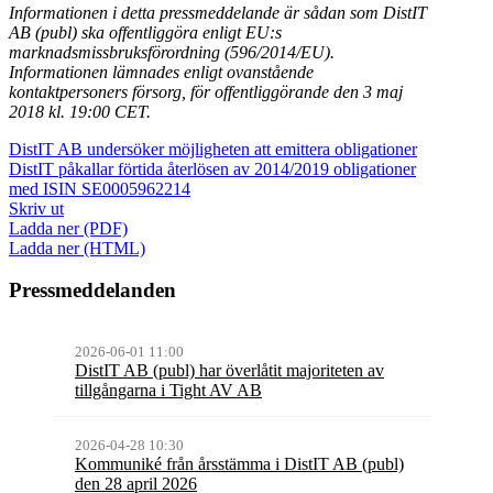
Informationen i detta pressmeddelande är sådan som DistIT
AB (publ) ska offentliggöra enligt EU:s
marknadsmissbruksförordning (596/2014/EU).
Informationen lämnades enligt ovanstående
kontaktpersoners försorg, för offentliggörande den 3 maj
2018 kl. 19:00 CET.
DistIT AB undersöker möjligheten att emittera obligationer
DistIT påkallar förtida återlösen av 2014/2019 obligationer
med ISIN SE0005962214
Skriv ut
Ladda ner (PDF)
Ladda ner (HTML)
Pressmeddelanden
2026-06-01 11:00
DistIT AB (publ) har överlåtit majoriteten av
tillgångarna i Tight AV AB
2026-04-28 10:30
Kommuniké från årsstämma i DistIT AB (publ)
den 28 april 2026