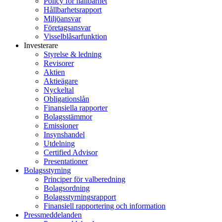
Policy för hållbarhet
Hållbarhetsrapport
Miljöansvar
Företagsansvar
Visselblåsarfunktion
Investerare
Styrelse & ledning
Revisorer
Aktien
Aktieägare
Nyckeltal
Obligationslån
Finansiella rapporter
Bolagsstämmor
Emissioner
Insynshandel
Utdelning
Certified Advisor
Presentationer
Bolagsstyrning
Principer för valberedning
Bolagsordning
Bolagsstyrningsrapport
Finansiell rapportering och information
Pressmeddelanden