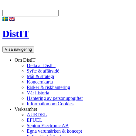
DistIT
Visa navigering
Om DistIT
Detta är DistIT
Syfte & affärsidé
Mål & strategi
Koncernkarta
Risker & riskhantering
Vår historia
Hantering av personuppgifter
Information om Cookies
Verksamhet
AURDEL
EFUEL
Septon Electronic AB
Egna varumärken & koncept