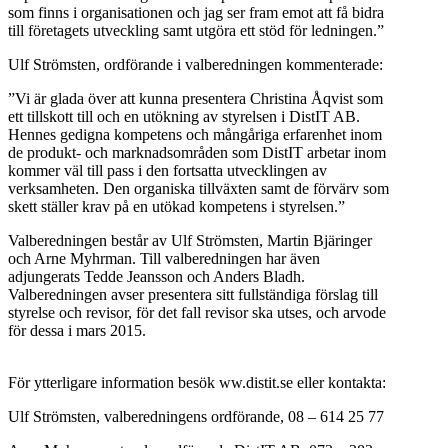
som finns i organisationen och jag ser fram emot att få bidra
till företagets utveckling samt utgöra ett stöd för ledningen.”
Ulf Strömsten, ordförande i valberedningen kommenterade:
”Vi är glada över att kunna presentera Christina Åqvist som
ett tillskott till och en utökning av styrelsen i DistIT AB.
Hennes gedigna kompetens och mångåriga erfarenhet inom
de produkt- och marknadsområden som DistIT arbetar inom
kommer väl till pass i den fortsatta utvecklingen av
verksamheten. Den organiska tillväxten samt de förvärv som
skett ställer krav på en utökad kompetens i styrelsen.”
Valberedningen består av Ulf Strömsten, Martin Bjäringer
och Arne Myhrman. Till valberedningen har även
adjungerats Tedde Jeansson och Anders Bladh.
Valberedningen avser presentera sitt fullständiga förslag till
styrelse och revisor, för det fall revisor ska utses, och arvode
för dessa i mars 2015.
För ytterligare information besök ww.distit.se eller kontakta:
Ulf Strömsten, valberedningens ordförande, 08 – 614 25 77