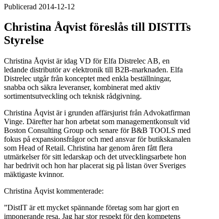
Publicerad 2014-12-12
Christina Åqvist föreslås till DISTITs
Styrelse
Christina Åqvist är idag VD för Elfa Distrelec AB, en
ledande distributör av elektronik till B2B-marknaden. Elfa
Distrelec utgår från konceptet med enkla beställningar,
snabba och säkra leveranser, kombinerat med aktiv
sortimentsutveckling och teknisk rådgivning.
Christina Åqvist är i grunden affärsjurist från Advokatfirman
Vinge. Därefter har hon arbetat som managementkonsult vid
Boston Consulting Group och senare för B&B TOOLS med
fokus på expansionsfrågor och med ansvar för butikskanalen
som Head of Retail. Christina har genom åren fått flera
utmärkelser för sitt ledarskap och det utvecklingsarbete hon
har bedrivit och hon har placerat sig på listan över Sveriges
mäktigaste kvinnor.
Christina Åqvist kommenterade:
”DistIT är ett mycket spännande företag som har gjort en
imponerande resa. Jag har stor respekt för den kompetens