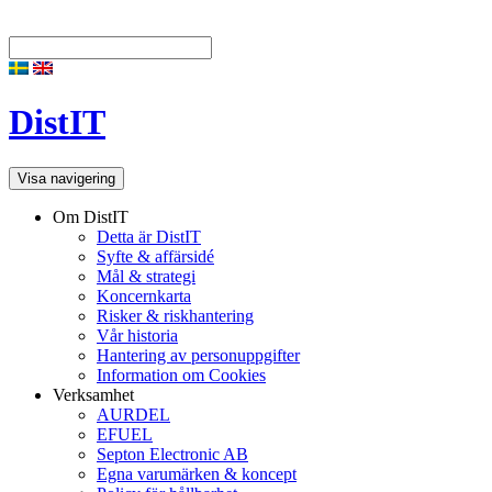
DistIT
Visa navigering
Om DistIT
Detta är DistIT
Syfte & affärsidé
Mål & strategi
Koncernkarta
Risker & riskhantering
Vår historia
Hantering av personuppgifter
Information om Cookies
Verksamhet
AURDEL
EFUEL
Septon Electronic AB
Egna varumärken & koncept