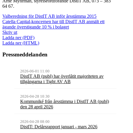
Arne Myhrman, styrelseordförande DistIT AB, 073 – 383
64 67.
Valberedning för DistIT AB inför årsstämma 2015
Catella Capital-koncernen har till DistIT AB anmält ett
ägande överstigande 10 % i bolaget
Skriv ut
Ladda ner (PDF)
Ladda ner (HTML)
Pressmeddelanden
2026-06-01 11:00
DistIT AB (publ) har överlåtit majoriteten av
tillgångarna i Tight AV AB
2026-04-28 10:30
Kommuniké från årsstämma i DistIT AB (publ)
den 28 april 2026
2026-04-28 08:00
DistIT: Delårsrapport januari - mars 2026