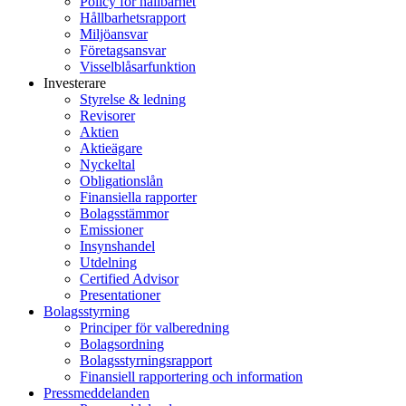
Policy för hållbarhet
Hållbarhetsrapport
Miljöansvar
Företagsansvar
Visselblåsarfunktion
Investerare
Styrelse & ledning
Revisorer
Aktien
Aktieägare
Nyckeltal
Obligationslån
Finansiella rapporter
Bolagsstämmor
Emissioner
Insynshandel
Utdelning
Certified Advisor
Presentationer
Bolagsstyrning
Principer för valberedning
Bolagsordning
Bolagsstyrningsrapport
Finansiell rapportering och information
Pressmeddelanden