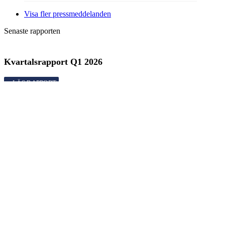
Visa fler pressmeddelanden
Senaste rapporten
Kvartalsrapport
Q1
2026
Kvartalsrapport
Q1
2026
Rapporter
Kvartalsrapport
Q1
2026
Årsredovisning
2025
Bokslutskommuniké
Q4
2025
Kvartalsrapport
Q3
2025
Kvartalsrapport
Q2
2025