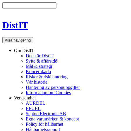
DistIT
Visa navigering
Om DistIT
Detta är DistIT
Syfte & affärsidé
Mål & strategi
Koncernkarta
Risker & riskhantering
Vår historia
Hantering av personuppgifter
Information om Cookies
Verksamhet
AURDEL
EFUEL
Septon Electronic AB
Egna varumärken & koncept
Policy för hållbarhet
Hållbarhetsrapport