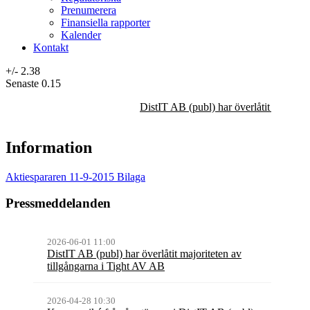
Prenumerera
Finansiella rapporter
Kalender
Kontakt
+/-
2.38
Senaste
0.15
DistIT AB (publ) har överlåtit majorit
Information
Aktiespararen 11-9-2015 Bilaga
Pressmeddelanden
2026-06-01 11:00
DistIT AB (publ) har överlåtit majoriteten av
tillgångarna i Tight AV AB
2026-04-28 10:30