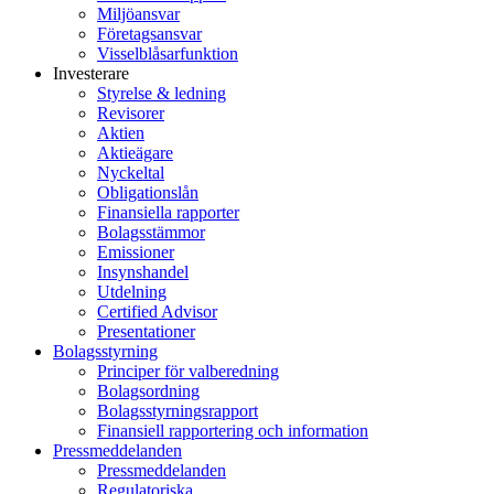
Miljöansvar
Företagsansvar
Visselblåsarfunktion
Investerare
Styrelse & ledning
Revisorer
Aktien
Aktieägare
Nyckeltal
Obligationslån
Finansiella rapporter
Bolagsstämmor
Emissioner
Insynshandel
Utdelning
Certified Advisor
Presentationer
Bolagsstyrning
Principer för valberedning
Bolagsordning
Bolagsstyrningsrapport
Finansiell rapportering och information
Pressmeddelanden
Pressmeddelanden
Regulatoriska