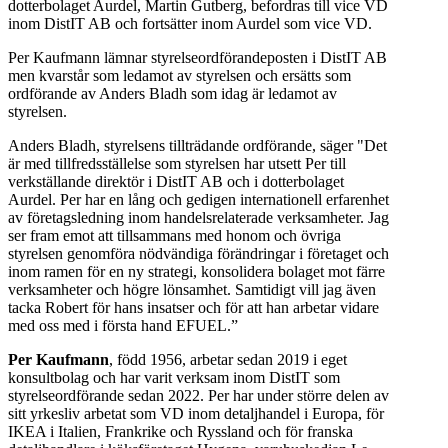
dotterbolaget Aurdel, Martin Gutberg, befordras till vice VD
inom DistIT AB och fortsätter inom Aurdel som vice VD.
Per Kaufmann lämnar styrelseordförandeposten i DistIT AB
men kvarstår som ledamot av styrelsen och ersätts som
ordförande av Anders Bladh som idag är ledamot av
styrelsen.
Anders Bladh, styrelsens tillträdande ordförande, säger "Det
är med tillfredsställelse som styrelsen har utsett Per till
verkställande direktör i DistIT AB och i dotterbolaget
Aurdel. Per har en lång och gedigen internationell erfarenhet
av företagsledning inom handelsrelaterade verksamheter. Jag
ser fram emot att tillsammans med honom och övriga
styrelsen genomföra nödvändiga förändringar i företaget och
inom ramen för en ny strategi, konsolidera bolaget mot färre
verksamheter och högre lönsamhet. Samtidigt vill jag även
tacka Robert för hans insatser och för att han arbetar vidare
med oss med i första hand EFUEL.”
Per Kaufmann
, född 1956, arbetar sedan 2019 i eget
konsultbolag och har varit verksam inom DistIT som
styrelseordförande sedan 2022. Per har under större delen av
sitt yrkesliv arbetat som VD inom detaljhandel i Europa, för
IKEA i Italien, Frankrike och Ryssland och för franska