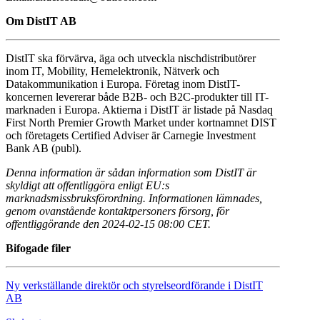
Om DistIT AB
DistIT ska förvärva, äga och utveckla nischdistributörer
inom IT, Mobility, Hemelektronik, Nätverk och
Datakommunikation i Europa. Företag inom DistIT-
koncernen levererar både B2B- och B2C-produkter till IT-
marknaden i Europa. Aktierna i DistIT är listade på Nasdaq
First North Premier Growth Market under kortnamnet DIST
och företagets Certified Adviser är Carnegie Investment
Bank AB (publ).
Denna information är sådan information som DistIT är
skyldigt att offentliggöra enligt EU:s
marknadsmissbruksförordning. Informationen lämnades,
genom ovanstående kontaktpersoners försorg, för
offentliggörande den 2024-02-15 08:00 CET.
Bifogade filer
Ny verkställande direktör och styrelseordförande i DistIT
AB