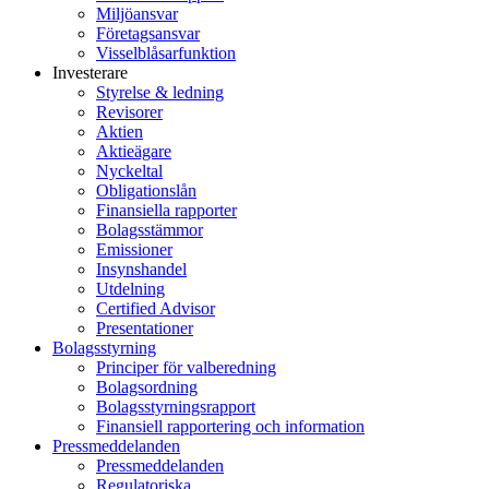
Miljöansvar
Företagsansvar
Visselblåsarfunktion
Investerare
Styrelse & ledning
Revisorer
Aktien
Aktieägare
Nyckeltal
Obligationslån
Finansiella rapporter
Bolagsstämmor
Emissioner
Insynshandel
Utdelning
Certified Advisor
Presentationer
Bolagsstyrning
Principer för valberedning
Bolagsordning
Bolagsstyrningsrapport
Finansiell rapportering och information
Pressmeddelanden
Pressmeddelanden
Regulatoriska