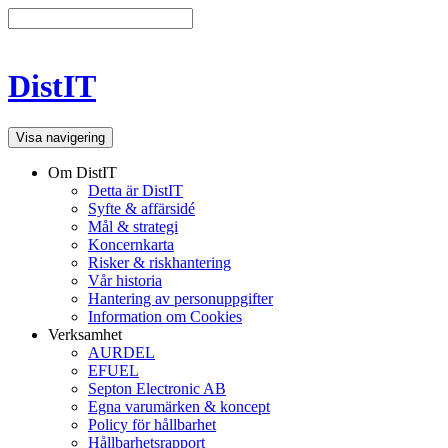
DistIT
Visa navigering
Om DistIT
Detta är DistIT
Syfte & affärsidé
Mål & strategi
Koncernkarta
Risker & riskhantering
Vår historia
Hantering av personuppgifter
Information om Cookies
Verksamhet
AURDEL
EFUEL
Septon Electronic AB
Egna varumärken & koncept
Policy för hållbarhet
Hållbarhetsrapport