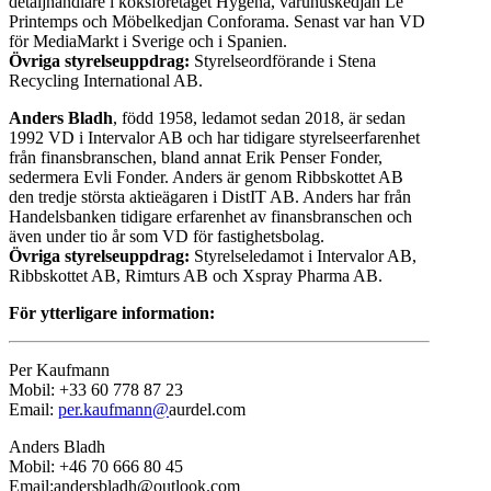
detaljhandlare i köksföretaget Hygena, varuhuskedjan Le
Printemps och Möbelkedjan Conforama. Senast var han VD
för MediaMarkt i Sverige och i Spanien.
Övriga styrelseuppdrag:
Styrelseordförande i Stena
Recycling International AB.
Anders Bladh
, född 1958, ledamot sedan 2018, är sedan
1992 VD i Intervalor AB och har tidigare styrelseerfarenhet
från finansbranschen, bland annat Erik Penser Fonder,
sedermera Evli Fonder. Anders är genom Ribbskottet AB
den tredje största aktieägaren i DistIT AB. Anders har från
Handelsbanken tidigare erfarenhet av finansbranschen och
även under tio år som VD för fastighetsbolag.
Övriga styrelseuppdrag:
Styrelseledamot i Intervalor AB,
Ribbskottet AB, Rimturs AB och Xspray Pharma AB.
För ytterligare information:
Per Kaufmann
Mobil: +33 60 778 87 23
Email:
per.kaufmann@
aurdel.com
Anders Bladh
Mobil: +46 70 666 80 45
Email:andersbladh@outlook.com