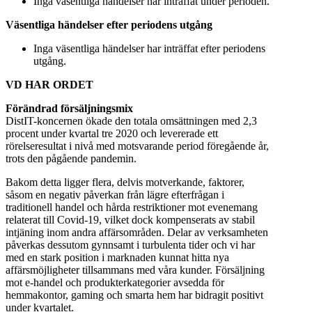
Inga väsentliga händelser har inträffat under perioden.
Väsentliga händelser efter periodens utgång
Inga väsentliga händelser har inträffat efter periodens
utgång.
VD HAR ORDET
Förändrad försäljningsmix
DistIT-koncernen ökade den totala omsättningen med 2,3
procent under kvartal tre 2020 och levererade ett
rörelseresultat i nivå med motsvarande period föregående år,
trots den pågående pandemin.
Bakom detta ligger flera, delvis motverkande, faktorer,
såsom en negativ påverkan från lägre efterfrågan i
traditionell handel och hårda restriktioner mot evenemang
relaterat till Covid-19, vilket dock kompenserats av stabil
intjäning inom andra affärsområden. Delar av verksamheten
påverkas dessutom gynnsamt i turbulenta tider och vi har
med en stark position i marknaden kunnat hitta nya
affärsmöjligheter tillsammans med våra kunder. Försäljning
mot e-handel och produkterkategorier avsedda för
hemmakontor, gaming och smarta hem har bidragit positivt
under kvartalet.