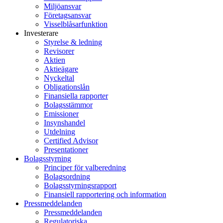
Miljöansvar
Företagsansvar
Visselblåsarfunktion
Investerare
Styrelse & ledning
Revisorer
Aktien
Aktieägare
Nyckeltal
Obligationslån
Finansiella rapporter
Bolagsstämmor
Emissioner
Insynshandel
Utdelning
Certified Advisor
Presentationer
Bolagsstyrning
Principer för valberedning
Bolagsordning
Bolagsstyrningsrapport
Finansiell rapportering och information
Pressmeddelanden
Pressmeddelanden
Regulatoriska