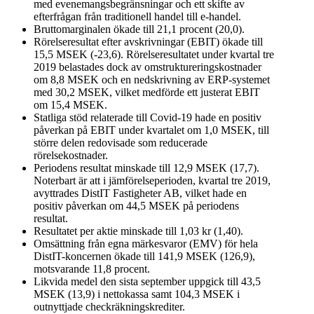
med evenemangsbegränsningar och ett skifte av
efterfrågan från traditionell handel till e-handel.
Bruttomarginalen ökade till 21,1 procent (20,0).
Rörelseresultat efter avskrivningar (EBIT) ökade till
15,5 MSEK (-23,6). Rörelseresultatet under kvartal tre
2019 belastades dock av omstruktureringskostnader
om 8,8 MSEK och en nedskrivning av ERP-systemet
med 30,2 MSEK, vilket medförde ett justerat EBIT
om 15,4 MSEK.
Statliga stöd relaterade till Covid-19 hade en positiv
påverkan på EBIT under kvartalet om 1,0 MSEK, till
större delen redovisade som reducerade
rörelsekostnader.
Periodens resultat minskade till 12,9 MSEK (17,7).
Noterbart är att i jämförelseperioden, kvartal tre 2019,
avyttrades DistIT Fastigheter AB, vilket hade en
positiv påverkan om 44,5 MSEK på periodens
resultat.
Resultatet per aktie minskade till 1,03 kr (1,40).
Omsättning från egna märkesvaror (EMV) för hela
DistIT-koncernen ökade till 141,9 MSEK (126,9),
motsvarande 11,8 procent.
Likvida medel den sista september uppgick till 43,5
MSEK (13,9) i nettokassa samt 104,3 MSEK i
outnyttjade checkräkningskrediter.