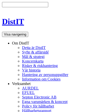
DistIT
Visa navigering
Om DistIT
Detta är DistIT
Syfte & affärsidé
Mål & strategi
Koncernkarta
Risker & riskhantering
Vår historia
Hantering av personuppgifter
Information om Cookies
Verksamhet
AURDEL
EFUEL
Septon Electronic AB
Egna varumärken & koncept
Policy för hållbarhet
Hållbarhetsrapport