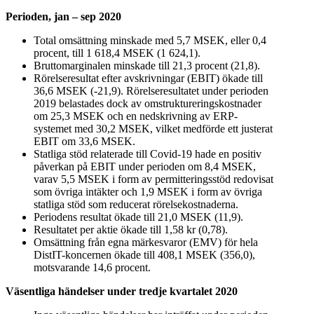
Perioden, jan – sep 2020
Total omsättning minskade med 5,7 MSEK, eller 0,4
procent, till 1 618,4 MSEK (1 624,1).
Bruttomarginalen minskade till 21,3 procent (21,8).
Rörelseresultat efter avskrivningar (EBIT) ökade till
36,6 MSEK (-21,9). Rörelseresultatet under perioden
2019 belastades dock av omstruktureringskostnader
om 25,3 MSEK och en nedskrivning av ERP-
systemet med 30,2 MSEK, vilket medförde ett justerat
EBIT om 33,6 MSEK.
Statliga stöd relaterade till Covid-19 hade en positiv
påverkan på EBIT under perioden om 8,4 MSEK,
varav 5,5 MSEK i form av permitteringsstöd redovisat
som övriga intäkter och 1,9 MSEK i form av övriga
statliga stöd som reducerat rörelsekostnaderna.
Periodens resultat ökade till 21,0 MSEK (11,9).
Resultatet per aktie ökade till 1,58 kr (0,78).
Omsättning från egna märkesvaror (EMV) för hela
DistIT-koncernen ökade till 408,1 MSEK (356,0),
motsvarande 14,6 procent.
Väsentliga händelser under tredje kvartalet 2020