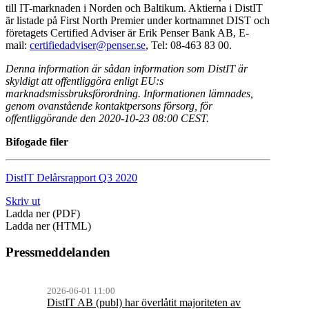
till IT-marknaden i Norden och Baltikum. Aktierna i DistIT
är listade på First North Premier under kortnamnet DIST och
företagets Certified Adviser är Erik Penser Bank AB, E-
mail:
certifiedadviser@penser.se
, Tel: 08-463 83 00.
Denna information är sådan information som DistIT är
skyldigt att offentliggöra enligt EU:s
marknadsmissbruksförordning. Informationen lämnades,
genom ovanstående kontaktpersons försorg, för
offentliggörande den 2020-10-23 08:00 CEST.
Bifogade filer
DistIT Delårsrapport Q3 2020
Skriv ut
Ladda ner (PDF)
Ladda ner (HTML)
Pressmeddelanden
2026-06-01 11:00
DistIT AB (publ) har överlåtit majoriteten av