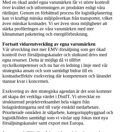
Med en ökad andel egna varumärken får vi större kontroll
över kvalitet och utformningen av produkter enligt våra
riktlinjer. Genom en förbättrad process för logistikplanering
kan vi kraftigt minska miljöpåverkan från transporter, vilket
även minskar kostnader. Vi ser även stora möjligheter att
stärka profileringen av våra varumärken med mer
klimatsmart paketering och energiförbrukning.
Fortsatt vidareutveckling av egna varumärken
Vår utveckling mot mer EMV-försäljning som ger ökad
kontroll över försäljningskanaler och slutkund drivs med
egna resurser. Detta är möjligt då vi tillfört
nyckelkompetenser och nu har en ledning i linje med vår
strategiska ansats och som samtidigt bidrar till en
kostnadseffektiv exekvering där kompetensen och lärandet
stannar kvar i koncernen.
Exekvering av den strategiska agendan är det som kommer
att skapa det verkliga värdet i DistIT. Vi utvecklar en
strukturerad projektverksamhet hela vägen från
bolagsledningarna ned till varje enskild medarbetare.
Prioriterade områden är säljarbete, kategoriuppbyggnad och
logistikflöden samtidigt som vi växlar upp fokus mot nya
försäljningskanaler samt export mot Europa.