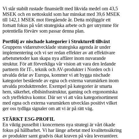
Vi står stabilt rustade finansiellt med likvida medel om 43,5
MSEK och en nettoskuld som har minskat med 39,6 MSEK
till 142,1 MSEK mot föregående år. Detta möjliggör ett
fortsatt fokus på vårt strategiska arbete och ger utrymme för
potentiella förvärv som passar denna plan.
Portfölj av nischade kategorier i Strukturell tillväxt
Gruppens vidareutvecklade strategiska agenda är under
implementering och vi ser redan effekter av att effektivare
arbetsmetoder kan skapa nya affärer inom nuvarande
struktur. För att förverkliga vår vision att vara den ledande
partnern för IT-, teknik och AV-produkter i Norden och i
utvalda delar av Europa, kommer vi att bygga nischade
kategorier bestående av egna och externa varumärken inom
utvalda produkttrender. Exempel på kategorier är smarta
hem, säkerhet, elbilsinfrastruktur, gaming och ergonomiska
och yteffektiva kontor. Där ser vi att våra kategorisortiment
med egna och externa varumärken utvecklas positivt vilket
ger oss tydliga signaler om att vi är på rätt väg.
STÄRKT ESG-PROFIL
En viktig pusselbit i koncernens nya strategi är vårt ökade
fokus på hållbarhet. Vi har länge arbetat med kvalitetssäkring
av produkter samt gradvis ökat kraven på våra leverantörer.