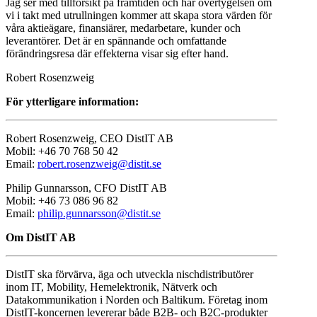
Jag ser med tillförsikt på framtiden och har övertygelsen om
vi i takt med utrullningen kommer att skapa stora värden för
våra aktieägare, finansiärer, medarbetare, kunder och
leverantörer. Det är en spännande och omfattande
förändringsresa där effekterna visar sig efter hand.
Robert Rosenzweig
För ytterligare information:
Robert Rosenzweig, CEO DistIT AB
Mobil: +46 70 768 50 42
Email:
robert.rosenzweig@distit.se
Philip Gunnarsson, CFO DistIT AB
Mobil: +46 73 086 96 82
Email:
philip.gunnarsson@distit.se
Om DistIT AB
DistIT ska förvärva, äga och utveckla nischdistributörer
inom IT, Mobility, Hemelektronik, Nätverk och
Datakommunikation i Norden och Baltikum. Företag inom
DistIT-koncernen levererar både B2B- och B2C-produkter