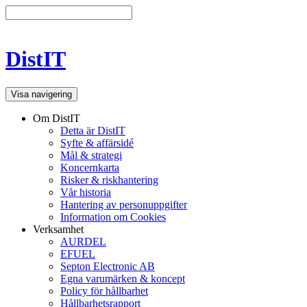
DistIT
Visa navigering
Om DistIT
Detta är DistIT
Syfte & affärsidé
Mål & strategi
Koncernkarta
Risker & riskhantering
Vår historia
Hantering av personuppgifter
Information om Cookies
Verksamhet
AURDEL
EFUEL
Septon Electronic AB
Egna varumärken & koncept
Policy för hållbarhet
Hållbarhetsrapport