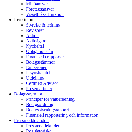
Miljöansvar
Företagsansvar
Visselblåsarfunktion
Investerare
Styrelse & ledning
Revisorer
Aktien
Aktieägare
Nyckeltal
Obligationslån
Finansiella rapporter
Bolagsstämmor
Emissioner
Insynshandel
Utdelning
Certified Advisor
Presentationer
Bolagsstyrning
Principer för valberedning
Bolagsordning
Bolagsstyrningsrapport
Finansiell rapportering och information
Pressmeddelanden
Pressmeddelanden
Regulatoriska