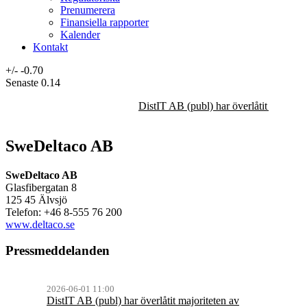
Prenumerera
Finansiella rapporter
Kalender
Kontakt
+/-
-0.70
Senaste
0.14
DistIT AB (publ) har överlåtit majorit
SweDeltaco AB
SweDeltaco AB
Glasfibergatan 8
125 45 Älvsjö
Telefon: +46 8-555 76 200
www.deltaco.se
Pressmeddelanden
2026-06-01 11:00
DistIT AB (publ) har överlåtit majoriteten av