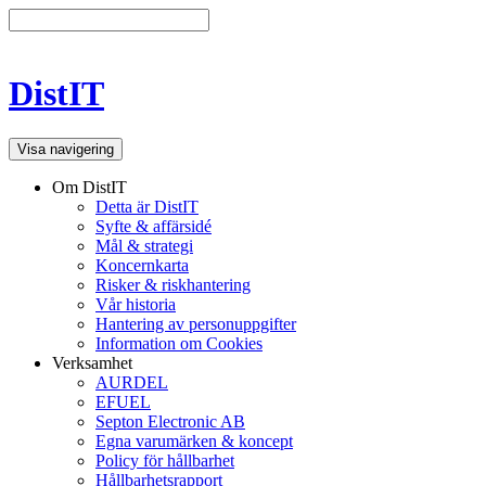
DistIT
Visa navigering
Om DistIT
Detta är DistIT
Syfte & affärsidé
Mål & strategi
Koncernkarta
Risker & riskhantering
Vår historia
Hantering av personuppgifter
Information om Cookies
Verksamhet
AURDEL
EFUEL
Septon Electronic AB
Egna varumärken & koncept
Policy för hållbarhet
Hållbarhetsrapport