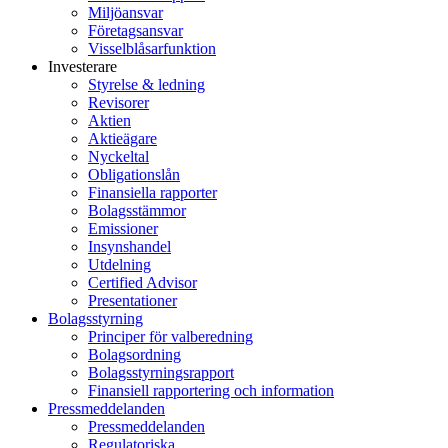
Miljöansvar
Företagsansvar
Visselblåsarfunktion
Investerare
Styrelse & ledning
Revisorer
Aktien
Aktieägare
Nyckeltal
Obligationslån
Finansiella rapporter
Bolagsstämmor
Emissioner
Insynshandel
Utdelning
Certified Advisor
Presentationer
Bolagsstyrning
Principer för valberedning
Bolagsordning
Bolagsstyrningsrapport
Finansiell rapportering och information
Pressmeddelanden
Pressmeddelanden
Regulatoriska