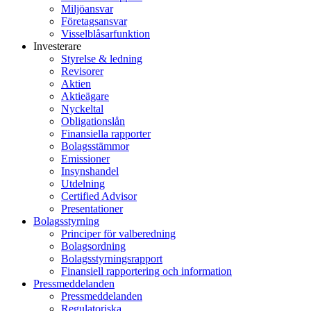
Miljöansvar
Företagsansvar
Visselblåsarfunktion
Investerare
Styrelse & ledning
Revisorer
Aktien
Aktieägare
Nyckeltal
Obligationslån
Finansiella rapporter
Bolagsstämmor
Emissioner
Insynshandel
Utdelning
Certified Advisor
Presentationer
Bolagsstyrning
Principer för valberedning
Bolagsordning
Bolagsstyrningsrapport
Finansiell rapportering och information
Pressmeddelanden
Pressmeddelanden
Regulatoriska