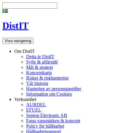
DistIT
Visa navigering
Om DistIT
Detta är DistIT
Syfte & affärsidé
Mål & strategi
Koncernkarta
Risker & riskhantering
Vår historia
Hantering av personuppgifter
Information om Cookies
Verksamhet
AURDEL
EFUEL
Septon Electronic AB
Egna varumärken & koncept
Policy för hållbarhet
Hållbarhetsrapport