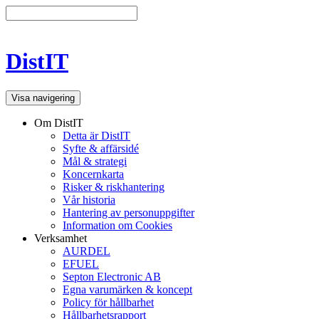
DistIT
Visa navigering
Om DistIT
Detta är DistIT
Syfte & affärsidé
Mål & strategi
Koncernkarta
Risker & riskhantering
Vår historia
Hantering av personuppgifter
Information om Cookies
Verksamhet
AURDEL
EFUEL
Septon Electronic AB
Egna varumärken & koncept
Policy för hållbarhet
Hållbarhetsrapport