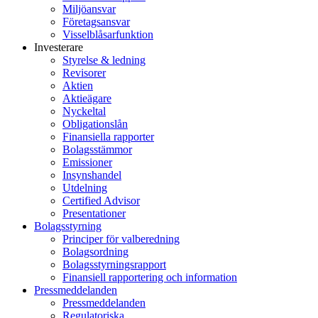
Miljöansvar
Företagsansvar
Visselblåsarfunktion
Investerare
Styrelse & ledning
Revisorer
Aktien
Aktieägare
Nyckeltal
Obligationslån
Finansiella rapporter
Bolagsstämmor
Emissioner
Insynshandel
Utdelning
Certified Advisor
Presentationer
Bolagsstyrning
Principer för valberedning
Bolagsordning
Bolagsstyrningsrapport
Finansiell rapportering och information
Pressmeddelanden
Pressmeddelanden
Regulatoriska