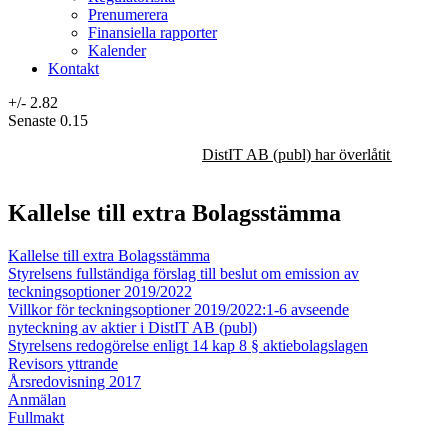
Prenumerera
Finansiella rapporter
Kalender
Kontakt
+/-
2.82
Senaste
0.15
DistIT AB (publ) har överlåtit majorit
Kallelse till extra Bolagsstämma
Kallelse till extra Bolagsstämma
Styrelsens fullständiga förslag till beslut om emission av
teckningsoptioner 2019/2022
Villkor för teckningsoptioner 2019/2022:1-6 avseende
nyteckning av aktier i DistIT AB (publ)
Styrelsens redogörelse enligt 14 kap 8 § aktiebolagslagen
Revisors yttrande
Årsredovisning 2017
Anmälan
Fullmakt