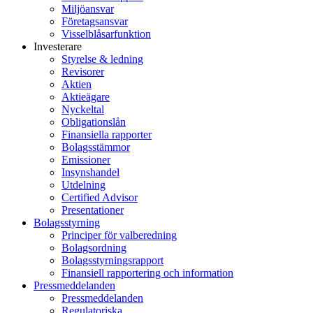
Miljöansvar
Företagsansvar
Visselblåsarfunktion
Investerare
Styrelse & ledning
Revisorer
Aktien
Aktieägare
Nyckeltal
Obligationslån
Finansiella rapporter
Bolagsstämmor
Emissioner
Insynshandel
Utdelning
Certified Advisor
Presentationer
Bolagsstyrning
Principer för valberedning
Bolagsordning
Bolagsstyrningsrapport
Finansiell rapportering och information
Pressmeddelanden
Pressmeddelanden
Regulatoriska