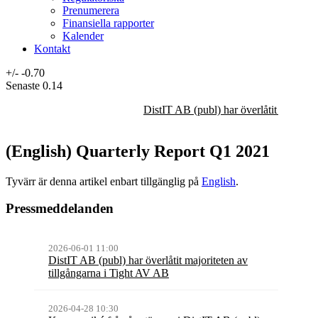
Prenumerera
Finansiella rapporter
Kalender
Kontakt
+/-
-0.70
Senaste
0.14
DistIT AB (publ) har överlåtit majorit
(English) Quarterly Report Q1 2021
Tyvärr är denna artikel enbart tillgänglig på
English
.
Pressmeddelanden
2026-06-01 11:00
DistIT AB (publ) har överlåtit majoriteten av
tillgångarna i Tight AV AB
2026-04-28 10:30