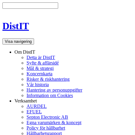
DistIT
Visa navigering
Om DistIT
Detta är DistIT
Syfte & affärsidé
Mål & strategi
Koncernkarta
Risker & riskhantering
Vår historia
Hantering av personuppgifter
Information om Cookies
Verksamhet
AURDEL
EFUEL
Septon Electronic AB
Egna varumärken & koncept
Policy för hållbarhet
Hållbarhetsrapport