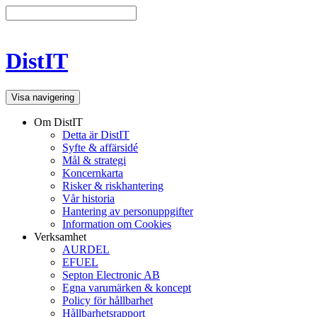
DistIT
Visa navigering
Om DistIT
Detta är DistIT
Syfte & affärsidé
Mål & strategi
Koncernkarta
Risker & riskhantering
Vår historia
Hantering av personuppgifter
Information om Cookies
Verksamhet
AURDEL
EFUEL
Septon Electronic AB
Egna varumärken & koncept
Policy för hållbarhet
Hållbarhetsrapport