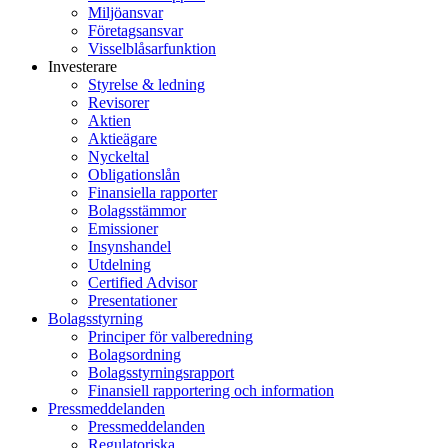
Miljöansvar
Företagsansvar
Visselblåsarfunktion
Investerare
Styrelse & ledning
Revisorer
Aktien
Aktieägare
Nyckeltal
Obligationslån
Finansiella rapporter
Bolagsstämmor
Emissioner
Insynshandel
Utdelning
Certified Advisor
Presentationer
Bolagsstyrning
Principer för valberedning
Bolagsordning
Bolagsstyrningsrapport
Finansiell rapportering och information
Pressmeddelanden
Pressmeddelanden
Regulatoriska