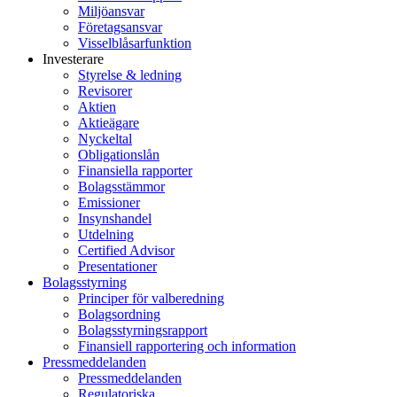
Miljöansvar
Företagsansvar
Visselblåsarfunktion
Investerare
Styrelse & ledning
Revisorer
Aktien
Aktieägare
Nyckeltal
Obligationslån
Finansiella rapporter
Bolagsstämmor
Emissioner
Insynshandel
Utdelning
Certified Advisor
Presentationer
Bolagsstyrning
Principer för valberedning
Bolagsordning
Bolagsstyrningsrapport
Finansiell rapportering och information
Pressmeddelanden
Pressmeddelanden
Regulatoriska