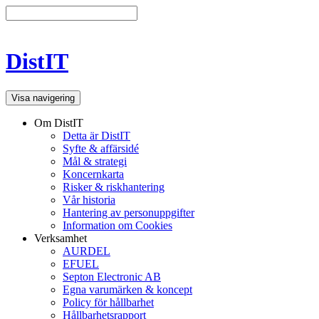
DistIT
Visa navigering
Om DistIT
Detta är DistIT
Syfte & affärsidé
Mål & strategi
Koncernkarta
Risker & riskhantering
Vår historia
Hantering av personuppgifter
Information om Cookies
Verksamhet
AURDEL
EFUEL
Septon Electronic AB
Egna varumärken & koncept
Policy för hållbarhet
Hållbarhetsrapport