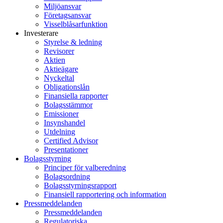
Miljöansvar
Företagsansvar
Visselblåsarfunktion
Investerare
Styrelse & ledning
Revisorer
Aktien
Aktieägare
Nyckeltal
Obligationslån
Finansiella rapporter
Bolagsstämmor
Emissioner
Insynshandel
Utdelning
Certified Advisor
Presentationer
Bolagsstyrning
Principer för valberedning
Bolagsordning
Bolagsstyrningsrapport
Finansiell rapportering och information
Pressmeddelanden
Pressmeddelanden
Regulatoriska