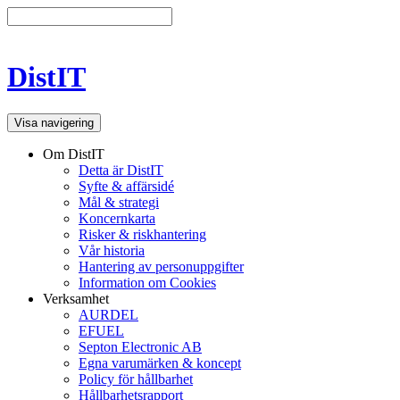
DistIT
Visa navigering
Om DistIT
Detta är DistIT
Syfte & affärsidé
Mål & strategi
Koncernkarta
Risker & riskhantering
Vår historia
Hantering av personuppgifter
Information om Cookies
Verksamhet
AURDEL
EFUEL
Septon Electronic AB
Egna varumärken & koncept
Policy för hållbarhet
Hållbarhetsrapport