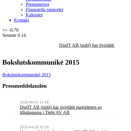
Prenumerera
Finansiella rapporter
Kalender
Kontakt
+/-
-0.70
Senaste
0.14
DistIT AB (publ) har överlåtit majorit
Bokslutskommuniké 2015
Bokslutskommuniké 2015
Pressmeddelanden
2026-06-01 11:00
DistIT AB (publ) har överlåtit majoriteten av
tillgångarna i Tight AV AB
2026-04-28 10:30