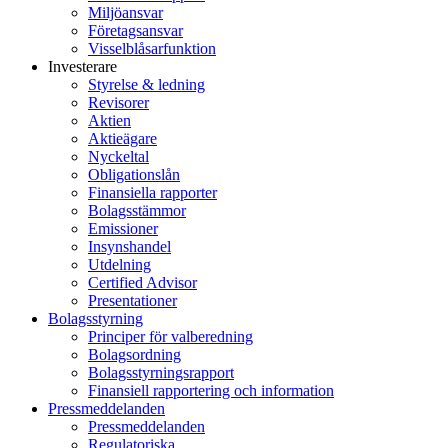
Miljöansvar
Företagsansvar
Visselblåsarfunktion
Investerare
Styrelse & ledning
Revisorer
Aktien
Aktieägare
Nyckeltal
Obligationslån
Finansiella rapporter
Bolagsstämmor
Emissioner
Insynshandel
Utdelning
Certified Advisor
Presentationer
Bolagsstyrning
Principer för valberedning
Bolagsordning
Bolagsstyrningsrapport
Finansiell rapportering och information
Pressmeddelanden
Pressmeddelanden
Regulatoriska