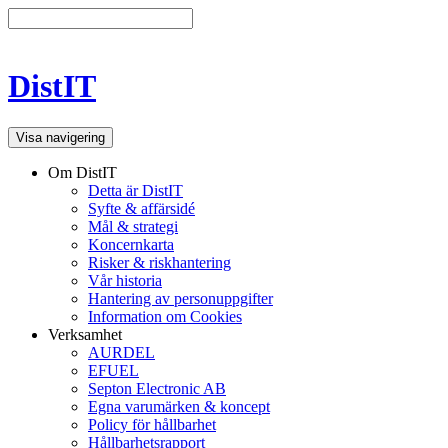
DistIT
Visa navigering
Om DistIT
Detta är DistIT
Syfte & affärsidé
Mål & strategi
Koncernkarta
Risker & riskhantering
Vår historia
Hantering av personuppgifter
Information om Cookies
Verksamhet
AURDEL
EFUEL
Septon Electronic AB
Egna varumärken & koncept
Policy för hållbarhet
Hållbarhetsrapport