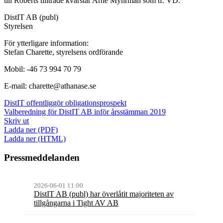
till Roberts tillträde kvarstår Arne Myhrman som tf. VD.
DistIT AB (publ)
Styrelsen
För ytterligare information:
Stefan Charette, styrelsens ordförande
Mobil: -46 73 994 70 79
E-mail: charette@athanase.se
DistIT offentliggör obligationsprospekt
Valberedning för DistIT AB inför årsstämman 2019
Skriv ut
Ladda ner (PDF)
Ladda ner (HTML)
Pressmeddelanden
2026-06-01 11:00
DistIT AB (publ) har överlåtit majoriteten av
tillgångarna i Tight AV AB