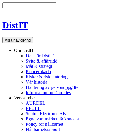
DistIT
Visa navigering
Om DistIT
Detta är DistIT
Syfte & affärsidé
Mål & strategi
Koncernkarta
Risker & riskhantering
Vår historia
Hantering av personuppgifter
Information om Cookies
Verksamhet
AURDEL
EFUEL
Septon Electronic AB
Egna varumärken & koncept
Policy för hållbarhet
Hållbarhetsrapport