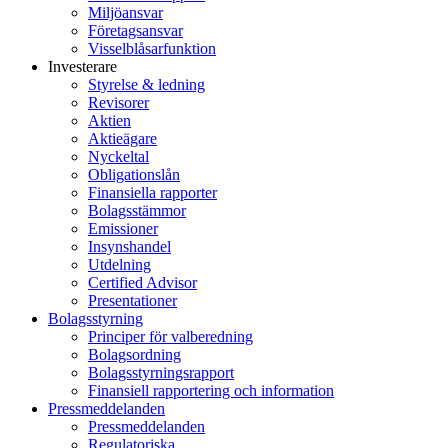
Miljöansvar
Företagsansvar
Visselblåsarfunktion
Investerare
Styrelse & ledning
Revisorer
Aktien
Aktieägare
Nyckeltal
Obligationslån
Finansiella rapporter
Bolagsstämmor
Emissioner
Insynshandel
Utdelning
Certified Advisor
Presentationer
Bolagsstyrning
Principer för valberedning
Bolagsordning
Bolagsstyrningsrapport
Finansiell rapportering och information
Pressmeddelanden
Pressmeddelanden
Regulatoriska