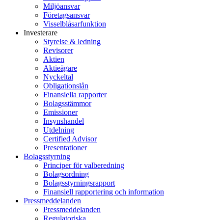
Miljöansvar
Företagsansvar
Visselblåsarfunktion
Investerare
Styrelse & ledning
Revisorer
Aktien
Aktieägare
Nyckeltal
Obligationslån
Finansiella rapporter
Bolagsstämmor
Emissioner
Insynshandel
Utdelning
Certified Advisor
Presentationer
Bolagsstyrning
Principer för valberedning
Bolagsordning
Bolagsstyrningsrapport
Finansiell rapportering och information
Pressmeddelanden
Pressmeddelanden
Regulatoriska