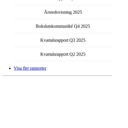
Årsredovisning
2025
Bokslutskommuniké
Q4
2025
Kvartalsrapport
Q3
2025
Kvartalsrapport
Q2
2025
Visa fler rapporter
Få kontinuerlig information från bolaget via email.
Välj vilka typer av meddelanden du vill prenumerera på
genom att fylla i checkboxen för respektive typ.
Pressmeddelanden
Rapporter
Årsredovisning
Övriga nyheter