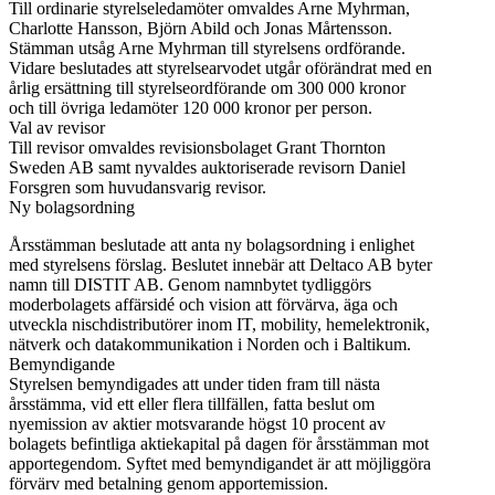
Till ordinarie styrelseledamöter omvaldes Arne Myhrman,
Charlotte Hansson, Björn Abild och Jonas Mårtensson.
Stämman utsåg Arne Myhrman till styrelsens ordförande.
Vidare beslutades att styrelsearvodet utgår oförändrat med en
årlig ersättning till styrelseordförande om 300 000 kronor
och till övriga ledamöter 120 000 kronor per person.
Val av revisor
Till revisor omvaldes revisionsbolaget Grant Thornton
Sweden AB samt nyvaldes auktoriserade revisorn Daniel
Forsgren som huvudansvarig revisor.
Ny bolagsordning
Årsstämman beslutade att anta ny bolagsordning i enlighet
med styrelsens förslag. Beslutet innebär att Deltaco AB byter
namn till DISTIT AB. Genom namnbytet tydliggörs
moderbolagets affärsidé och vision att förvärva, äga och
utveckla nischdistributörer inom IT, mobility, hemelektronik,
nätverk och datakommunikation i Norden och i Baltikum.
Bemyndigande
Styrelsen bemyndigades att under tiden fram till nästa
årsstämma, vid ett eller flera tillfällen, fatta beslut om
nyemission av aktier motsvarande högst 10 procent av
bolagets befintliga aktiekapital på dagen för årsstämman mot
apportegendom. Syftet med bemyndigandet är att möjliggöra
förvärv med betalning genom apportemission.