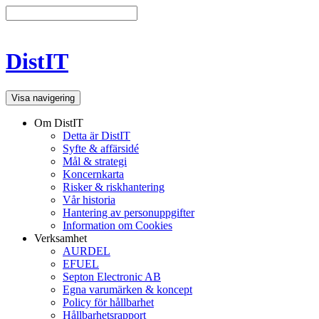
DistIT
Visa navigering
Om DistIT
Detta är DistIT
Syfte & affärsidé
Mål & strategi
Koncernkarta
Risker & riskhantering
Vår historia
Hantering av personuppgifter
Information om Cookies
Verksamhet
AURDEL
EFUEL
Septon Electronic AB
Egna varumärken & koncept
Policy för hållbarhet
Hållbarhetsrapport