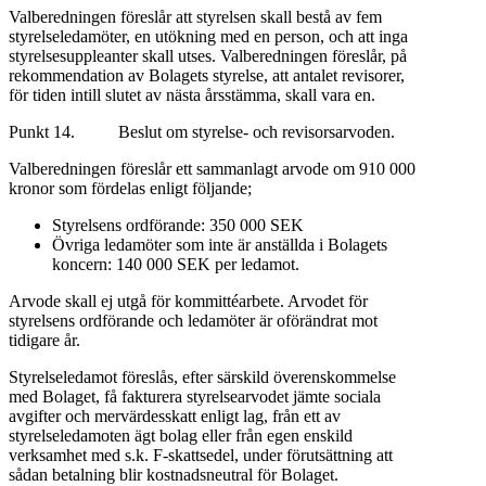
Valberedningen föreslår att styrelsen skall bestå av fem
styrelseledamöter, en utökning med en person, och att inga
styrelsesuppleanter skall utses. Valberedningen föreslår, på
rekommendation av Bolagets styrelse, att antalet revisorer,
för tiden intill slutet av nästa årsstämma, skall vara en.
Punkt 14. Beslut om styrelse- och revisorsarvoden.
Valberedningen föreslår ett sammanlagt arvode om 910 000
kronor som fördelas enligt följande;
Styrelsens ordförande: 350 000 SEK
Övriga ledamöter som inte är anställda i Bolagets
koncern: 140 000 SEK per ledamot.
Arvode skall ej utgå för kommittéarbete. Arvodet för
styrelsens ordförande och ledamöter är oförändrat mot
tidigare år.
Styrelseledamot föreslås, efter särskild överenskommelse
med Bolaget, få fakturera styrelsearvodet jämte sociala
avgifter och mervärdesskatt enligt lag, från ett av
styrelseledamoten ägt bolag eller från egen enskild
verksamhet med s.k. F-skattsedel, under förutsättning att
sådan betalning blir kostnadsneutral för Bolaget.