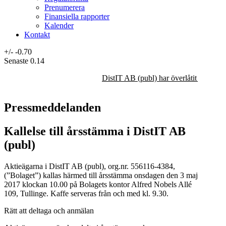
Prenumerera
Finansiella rapporter
Kalender
Kontakt
+/-
-0.70
Senaste
0.14
DistIT AB (publ) har överlåtit majorit
Pressmeddelanden
Kallelse till årsstämma i DistIT AB
(publ)
Aktieägarna i DistIT AB (publ), org.nr. 556116-4384,
(”Bolaget”) kallas härmed till årsstämma onsdagen den 3 maj
2017 klockan 10.00 på Bolagets kontor Alfred Nobels Allé
109, Tullinge. Kaffe serveras från och med kl. 9.30.
Rätt att deltaga och anmälan