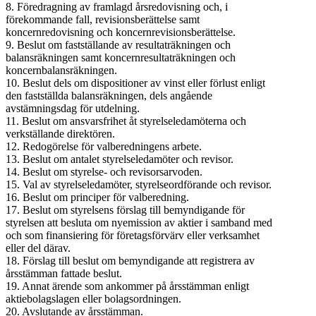
8. Föredragning av framlagd årsredovisning och, i
förekommande fall, revisionsberättelse samt
koncernredovisning och koncernrevisionsberättelse.
9. Beslut om fastställande av resultaträkningen och
balansräkningen samt koncernresultaträkningen och
koncernbalansräkningen.
10. Beslut dels om dispositioner av vinst eller förlust enligt
den fastställda balansräkningen, dels angående
avstämningsdag för utdelning.
11. Beslut om ansvarsfrihet åt styrelseledamöterna och
verkställande direktören.
12. Redogörelse för valberedningens arbete.
13. Beslut om antalet styrelseledamöter och revisor.
14. Beslut om styrelse- och revisorsarvoden.
15. Val av styrelseledamöter, styrelseordförande och revisor.
16. Beslut om principer för valberedning.
17. Beslut om styrelsens förslag till bemyndigande för
styrelsen att besluta om nyemission av aktier i samband med
och som finansiering för företagsförvärv eller verksamhet
eller del därav.
18. Förslag till beslut om bemyndigande att registrera av
årsstämman fattade beslut.
19. Annat ärende som ankommer på årsstämman enligt
aktiebolagslagen eller bolagsordningen.
20. Avslutande av årsstämman.