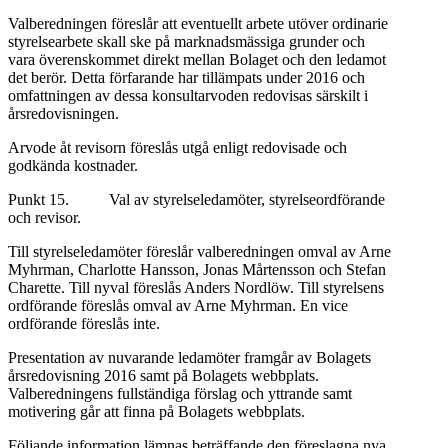
Valberedningen föreslår att eventuellt arbete utöver ordinarie
styrelsearbete skall ske på marknadsmässiga grunder och
vara överenskommet direkt mellan Bolaget och den ledamot
det berör. Detta förfarande har tillämpats under 2016 och
omfattningen av dessa konsultarvoden redovisas särskilt i
årsredovisningen.
Arvode åt revisorn föreslås utgå enligt redovisade och
godkända kostnader.
Punkt 15. Val av styrelseledamöter, styrelseordförande
och revisor.
Till styrelseledamöter föreslår valberedningen omval av Arne
Myhrman, Charlotte Hansson, Jonas Mårtensson och Stefan
Charette. Till nyval föreslås Anders Nordlöw. Till styrelsens
ordförande föreslås omval av Arne Myhrman. En vice
ordförande föreslås inte.
Presentation av nuvarande ledamöter framgår av Bolagets
årsredovisning 2016 samt på Bolagets webbplats.
Valberedningens fullständiga förslag och yttrande samt
motivering går att finna på Bolagets webbplats.
Följande information lämnas beträffande den föreslagna nya