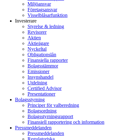
Miljöansvar
Företagsansvar
Visselblåsarfunktion
Investerare
Styrelse & ledning
Revisorer
Aktien
Aktieägare
Nyckeltal
Obligationslån
Finansiella rapporter
Bolagsstämmor
Emissioner
Insynshandel
Utdelning
Certified Advisor
Presentationer
Bolagsstyrning
Principer för valberedning
Bolagsordning
Bolagsstyrningsrapport
Finansiell rapportering och information
Pressmeddelanden
Pressmeddelanden
Regulatoriska