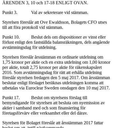
ÄRENDEN 3, 10 och 17-18 ENLIGT OVAN.
Punkt 3. Val av sekreterare vid stämman.
Styrelsen föreslår att Ove Ewaldsson, Bolagets CFO utses
till att föra protokoll vid stämman.
Punkt 10. Beslut dels om dispositioner av vinst eller
förlust enligt den fastställda balansräkningen, dels angående
avstämningsdag för utdelning.
Styrelsen föreslår årsstämman en ordinarie utdelning om
1,75 kronor per aktie och en extra utdelning om 1,00 kronor
per aktie, totalt 2,75 kronor per aktie för räkenskapsåret
2016. Som avstämningsdag för rätt att erhålla utdelning
föreslår styrelsen fredagen den 5 maj 2017. Om årsstämman
beslutar enligt förslaget beräknas utdelningen komma att
utbetalas via Euroclear Sweden onsdagen den 10 maj 2017.
Punkt 17. Beslut om styrelsens förslag till
bemyndigande för styrelsen att besluta om nyemission av
aktier i samband med och som finansiering för
företagsförvärv eller verksamhet eller del därav.
Styrelsen för Bolaget föreslår att årsstämman 2017 fattar
beslut om att, intill nästkommande