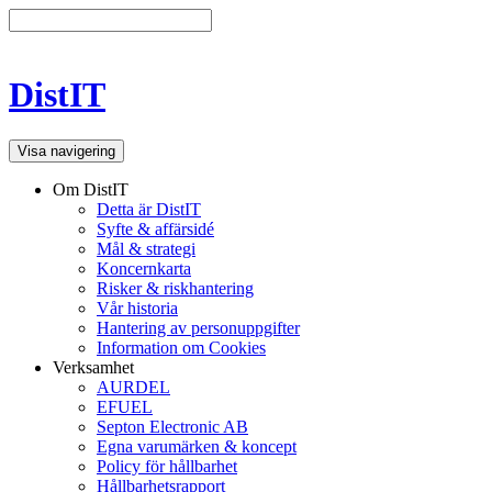
DistIT
Visa navigering
Om DistIT
Detta är DistIT
Syfte & affärsidé
Mål & strategi
Koncernkarta
Risker & riskhantering
Vår historia
Hantering av personuppgifter
Information om Cookies
Verksamhet
AURDEL
EFUEL
Septon Electronic AB
Egna varumärken & koncept
Policy för hållbarhet
Hållbarhetsrapport