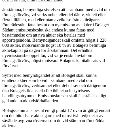
årsstämma, bemyndiga styrelsen att i samband med avtal om
företagsförvärv, vd verksamhet eller del därav, vid ett eller
flera tillfällen, med eller utan avvikelse från aktieägares
företrädesrätt, fatta beslut om nyemission av aktier i Bolaget.
Sådant emissionsbeslut ska endast kunna fattas med
bestämmelse om att nya aktier ska betalas med
apportegendom. Bemyndigandet skall omfatta högst 1 228
000 aktier, motsvarande högst 10 % av Bolagets befintliga
aktiekapital på dagen för årsstämman. Det erhållna
nyemissionsbeloppet får, vid varje enskilt avtal om
företagsförvärv, högst motsvara Bolagets kapitalinsats vid
förvärvet.
Syftet med bemyndigandet är att Bolaget skall kunna
emittera aktier som likvid i samband med avtal om
företagsförvärv, verksamhet eller del därav och därigenom
öka Bolagets finansiella flexibilitet och styrelsens
handlingsutrymme. Emissionskursen skall fastställas enligt
gällande marknadsförhållanden.
Bolagsstämmans beslut enligt punkt 17 ovan är giltigt endast
om det biträds av aktieägare med minst två tredjedelar av
såväl de avgivna rösterna som de vid stämman företrädda
aktierna.