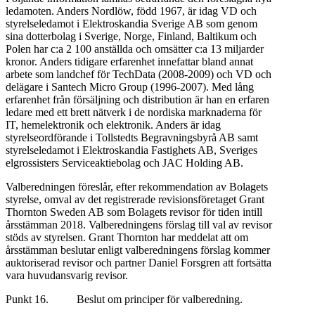
ledamoten. Anders Nordlöw, född 1967, är idag VD och
styrelseledamot i Elektroskandia Sverige AB som genom
sina dotterbolag i Sverige, Norge, Finland, Baltikum och
Polen har c:a 2 100 anställda och omsätter c:a 13 miljarder
kronor. Anders tidigare erfarenhet innefattar bland annat
arbete som landchef för TechData (2008-2009) och VD och
delägare i Santech Micro Group (1996-2007). Med lång
erfarenhet från försäljning och distribution är han en erfaren
ledare med ett brett nätverk i de nordiska marknaderna för
IT, hemelektronik och elektronik. Anders är idag
styrelseordförande i Tollstedts Begravningsbyrå AB samt
styrelseledamot i Elektroskandia Fastighets AB, Sveriges
elgrossisters Serviceaktiebolag och JAC Holding AB.
Valberedningen föreslår, efter rekommendation av Bolagets
styrelse, omval av det registrerade revisionsföretaget Grant
Thornton Sweden AB som Bolagets revisor för tiden intill
årsstämman 2018. Valberedningens förslag till val av revisor
stöds av styrelsen. Grant Thornton har meddelat att om
årsstämman beslutar enligt valberedningens förslag kommer
auktoriserad revisor och partner Daniel Forsgren att fortsätta
vara huvudansvarig revisor.
Punkt 16. Beslut om principer för valberedning.