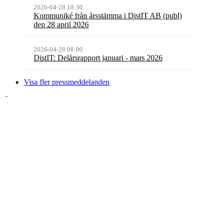
2026-04-28 10:30
Kommuniké från årsstämma i DistIT AB (publ)
den 28 april 2026
2026-04-28 08:00
DistIT: Delårsrapport januari - mars 2026
Visa fler pressmeddelanden
Senaste rapporten
Kvartalsrapport
Q1
2026
Kvartalsrapport
Q1
2026
Rapporter
Kvartalsrapport
Q1
2026
Årsredovisning
2025