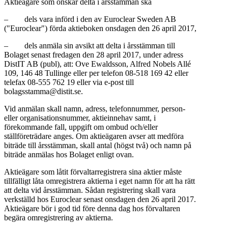
Aktieägare som önskar delta i årsstämman ska
– dels vara införd i den av Euroclear Sweden AB
("Euroclear") förda aktieboken onsdagen den 26 april 2017,
– dels anmäla sin avsikt att delta i årsstämman till
Bolaget senast fredagen den 28 april 2017, under adress
DistIT AB (publ), att: Ove Ewaldsson, Alfred Nobels Allé
109, 146 48 Tullinge eller per telefon 08-518 169 42 eller
telefax 08-555 762 19 eller via e-post till
bolagsstamma@distit.se.
Vid anmälan skall namn, adress, telefonnummer, person-
eller organisationsnummer, aktieinnehav samt, i
förekommande fall, uppgift om ombud och/eller
ställföreträdare anges. Om aktieägaren avser att medföra
biträde till årsstämman, skall antal (högst två) och namn på
biträde anmälas hos Bolaget enligt ovan.
Aktieägare som låtit förvaltarregistrera sina aktier måste
tillfälligt låta omregistrera aktierna i eget namn för att ha rätt
att delta vid årsstämman. Sådan registrering skall vara
verkställd hos Euroclear senast onsdagen den 26 april 2017.
Aktieägare bör i god tid före denna dag hos förvaltaren
begära omregistrering av aktierna.