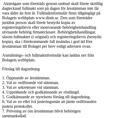
Aktieägare som företräds genom ombud skall förete skriftlig
dagtecknad fullmakt som på dagen för årsstämman inte får
vara äldre än fem år. Fullmaktsformulär finns tillgängligt på
Bolagets webbplats www.distit.se. Den som företräder
juridisk person skall förete bestyrkt kopia av
registreringsbevis eller motsvarande behörighetshandling
utvisande behörig firmatecknare. Behörighetshandlingar,
såsom fullmakter (i original) och registreringsbevis (bestyrkt
kopia), ska i förekommande fall insändas i god tid före
årsstämman till Bolaget per brev enligt adressen ovan.
Anmälnings- och fullmaktsformulär kan laddas ner från
Bolagets webbplats.
Förslag till dagordning
1. Öppnande av årsstämman.
2. Val av ordförande vid stämman.
3. Val av sekreterare vid stämman.
4. Upprättande och godkännande av röstlängd.
5. Godkännande av styrelsens förslag till dagordning.
6. Val av en eller två justeringsmän att jämte ordföranden
justera protokollet.
7. Prövning av om årsstämman blivit behörigen
sammankallad.