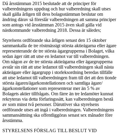
Då årsstämman 2015 beslutade att de principer för
valberedningens uppdrag och hur valberedning skall utses
skall gälla årligen till dess bolagsstämman beslutar om
ändring därav så föreslår valberedningen att samma principer
som antogs vid årsstämman 2015 även skall gälla vid
nästkommande valberedning 2018. Dessa är således;
Styrelsens ordförande ska årligen senast den 15 oktober
sammankalla de tre röstmässigt största aktieägarna eller ägare
representerande de tre största ägargrupperna i Bolaget, vilka
sedan äger rätt att utse en ledamot var till valberedningen.
Om någon av de tre största aktieägarna eller ägargrupperna
avstår sin rätt att utse ledamot till valberedningen skall nästa
aktieägare eller ägargrupp i storleksordning beredas tillfälle
att utse ledamot till valberedningen fram till det att den tionde
största ägaren/ägarkonstellationen och samtliga ägare/
ägarkonstellationer som representerar mer än 5 % av
Bolagets aktier tillfrågats. Om färre än tre ledamöter kunnat
rekryteras via detta förfaringssätt, kan valberedningen bestå
av som minst två personer. Därutöver ska styrelsens
ordförande utses att ingå i valberedningen. Valberedningens
sammansättning ska offentliggöras senast sex månader före
årsstämma.
STYRELSENS FÖRSLAG TILL BESLUT VID