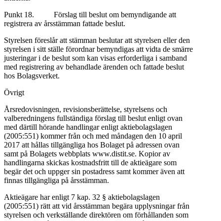
Punkt 18. Förslag till beslut om bemyndigande att
registrera av årsstämman fattade beslut.
Styrelsen föreslår att stämman beslutar att styrelsen eller den
styrelsen i sitt ställe förordnar bemyndigas att vidta de smärre
justeringar i de beslut som kan visas erforderliga i samband
med registrering av behandlade ärenden och fattade beslut
hos Bolagsverket.
Övrigt
Årsredovisningen, revisionsberättelse, styrelsens och
valberedningens fullständiga förslag till beslut enligt ovan
med därtill hörande handlingar enligt aktiebolagslagen
(2005:551) kommer från och med måndagen den 10 april
2017 att hållas tillgängliga hos Bolaget på adressen ovan
samt på Bolagets webbplats www.distit.se. Kopior av
handlingarna skickas kostnadsfritt till de aktieägare som
begär det och uppger sin postadress samt kommer även att
finnas tillgängliga på årsstämman.
Aktieägare har enligt 7 kap. 32 § aktiebolagslagen
(2005:551) rätt att vid årsstämman begära upplysningar från
styrelsen och verkställande direktören om förhållanden som