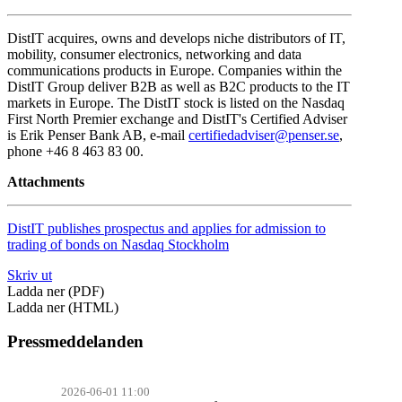
DistIT acquires, owns and develops niche distributors of IT,
mobility, consumer electronics, networking and data
communications products in Europe. Companies within the
DistIT Group deliver B2B as well as B2C products to the IT
markets in Europe. The DistIT stock is listed on the Nasdaq
First North Premier exchange and DistIT's Certified Adviser
is Erik Penser Bank AB, e-mail
certifiedadviser@penser.se
,
phone +46 8 463 83 00.
Attachments
DistIT publishes prospectus and applies for admission to
trading of bonds on Nasdaq Stockholm
Skriv ut
Ladda ner (PDF)
Ladda ner (HTML)
Pressmeddelanden
2026-06-01 11:00