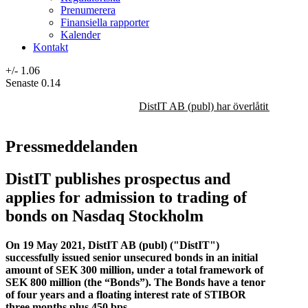
Prenumerera
Finansiella rapporter
Kalender
Kontakt
+/-
1.06
Senaste
0.14
DistIT AB (publ) har överlåtit majorit
Pressmeddelanden
DistIT publishes prospectus and
applies for admission to trading of
bonds on Nasdaq Stockholm
On 19 May 2021, DistIT AB (publ) ("DistIT")
successfully issued senior unsecured bonds in an initial
amount of SEK 300 million, under a total framework of
SEK 800 million (the “Bonds”). The Bonds have a tenor
of four years and a floating interest rate of STIBOR
three months plus 450 bps.