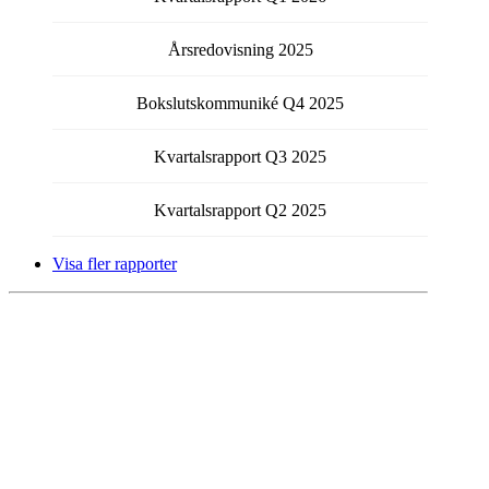
Årsredovisning
2025
Bokslutskommuniké
Q4
2025
Kvartalsrapport
Q3
2025
Kvartalsrapport
Q2
2025
Visa fler rapporter
Få kontinuerlig information från bolaget via email.
Välj vilka typer av meddelanden du vill prenumerera på
genom att fylla i checkboxen för respektive typ.
Pressmeddelanden
Rapporter
Årsredovisning
Övriga nyheter