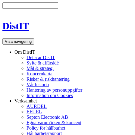
DistIT
Visa navigering
Om DistIT
Detta är DistIT
Syfte & affärsidé
Mål & strategi
Koncernkarta
Risker & riskhantering
Vår historia
Hantering av personuppgifter
Information om Cookies
Verksamhet
AURDEL
EFUEL
Septon Electronic AB
Egna varumärken & koncept
Policy för hållbarhet
Hållbarhetsrapport