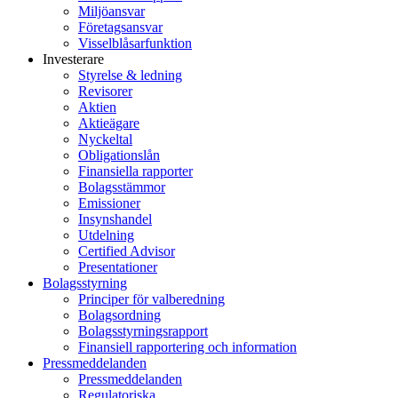
Miljöansvar
Företagsansvar
Visselblåsarfunktion
Investerare
Styrelse & ledning
Revisorer
Aktien
Aktieägare
Nyckeltal
Obligationslån
Finansiella rapporter
Bolagsstämmor
Emissioner
Insynshandel
Utdelning
Certified Advisor
Presentationer
Bolagsstyrning
Principer för valberedning
Bolagsordning
Bolagsstyrningsrapport
Finansiell rapportering och information
Pressmeddelanden
Pressmeddelanden
Regulatoriska