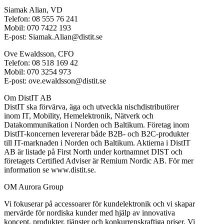
Siamak Alian, VD
Telefon: 08 555 76 241
Mobil: 070 7422 193
E-post: Siamak.Alian@distit.se
Ove Ewaldsson, CFO
Telefon: 08 518 169 42
Mobil: 070 3254 973
E-post: ove.ewaldsson@distit.se
Om DistIT AB
DistIT ska förvärva, äga och utveckla nischdistributörer
inom IT, Mobility, Hemelektronik, Nätverk och
Datakommunikation i Norden och Baltikum. Företag inom
DistIT-koncernen levererar både B2B- och B2C-produkter
till IT-marknaden i Norden och Baltikum. Aktierna i DistIT
AB är listade på First North under kortnamnet DIST och
företagets Certified Adviser är Remium Nordic AB. För mer
information se www.distit.se.
OM Aurora Group
Vi fokuserar på accessoarer för kundelektronik och vi skapar
mervärde för nordiska kunder med hjälp av innovativa
koncept, produkter, tjänster och konkurrenskraftiga priser. Vi