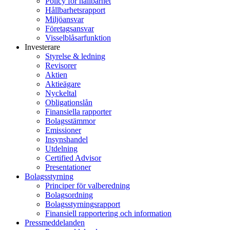
Policy för hållbarhet
Hållbarhetsrapport
Miljöansvar
Företagsansvar
Visselblåsarfunktion
Investerare
Styrelse & ledning
Revisorer
Aktien
Aktieägare
Nyckeltal
Obligationslån
Finansiella rapporter
Bolagsstämmor
Emissioner
Insynshandel
Utdelning
Certified Advisor
Presentationer
Bolagsstyrning
Principer för valberedning
Bolagsordning
Bolagsstyrningsrapport
Finansiell rapportering och information
Pressmeddelanden