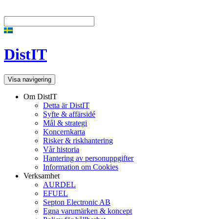
DistIT
Visa navigering
Om DistIT
Detta är DistIT
Syfte & affärsidé
Mål & strategi
Koncernkarta
Risker & riskhantering
Vår historia
Hantering av personuppgifter
Information om Cookies
Verksamhet
AURDEL
EFUEL
Septon Electronic AB
Egna varumärken & koncept