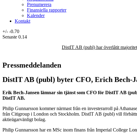
Prenumerera
Finansiella rapporter
Kalender
Kontakt
+/-
-0.70
Senaste
0.14
DistIT AB (publ) har överlåtit majorit
Pressmeddelanden
DistIT AB (publ) byter CFO, Erich Bech-J
Erik Bech-Jansen lämnar sin tjänst som CFO för DistIT AB (publ
DistIT AB.
Philip Gunnarsson kommer närmast från en investerarroll på Athanase 
från Citigroup i London och Stockholm. DistIT AB (publ) vill förbättra
aktieägarvänligt bolag.
Philip Gunnarsson har en MSc inom finans från Imperial College Lo