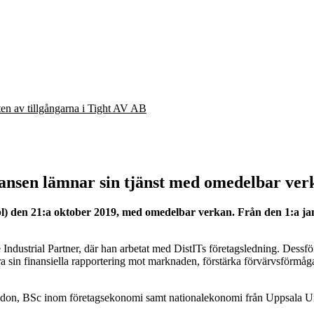
eten av tillgångarna i Tight AV AB
ansen lämnar sin tjänst med omedelbar ver
) den 21:a oktober 2019, med omedelbar verkan. Från den 1:a jan
Industrial Partner, där han arbetat med DistITs företagsledning. Dessf
 sin finansiella rapportering mot marknaden, förstärka förvärvsförmågan
ndon, BSc inom företagsekonomi samt nationalekonomi från Uppsala Uni