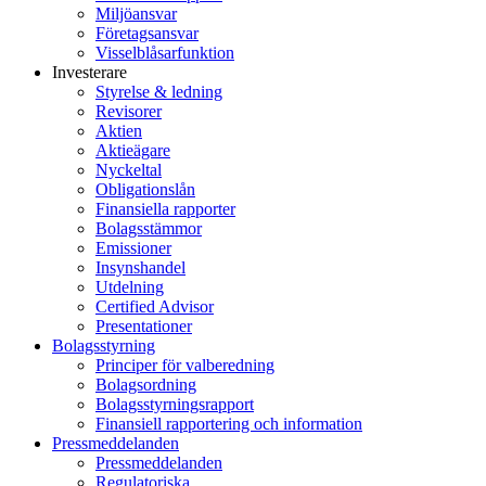
Miljöansvar
Företagsansvar
Visselblåsarfunktion
Investerare
Styrelse & ledning
Revisorer
Aktien
Aktieägare
Nyckeltal
Obligationslån
Finansiella rapporter
Bolagsstämmor
Emissioner
Insynshandel
Utdelning
Certified Advisor
Presentationer
Bolagsstyrning
Principer för valberedning
Bolagsordning
Bolagsstyrningsrapport
Finansiell rapportering och information
Pressmeddelanden
Pressmeddelanden
Regulatoriska