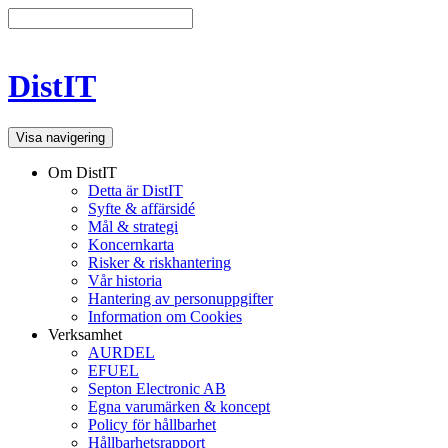
DistIT
Visa navigering
Om DistIT
Detta är DistIT
Syfte & affärsidé
Mål & strategi
Koncernkarta
Risker & riskhantering
Vår historia
Hantering av personuppgifter
Information om Cookies
Verksamhet
AURDEL
EFUEL
Septon Electronic AB
Egna varumärken & koncept
Policy för hållbarhet
Hållbarhetsrapport