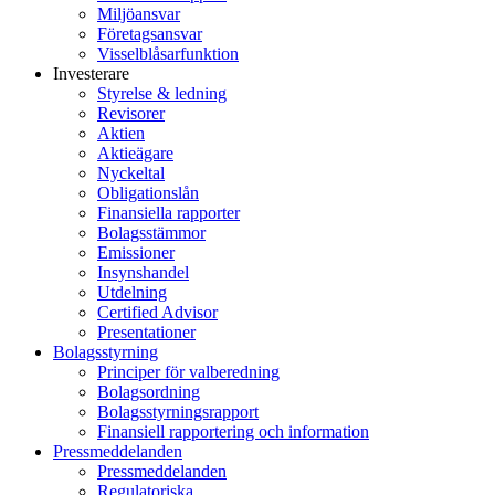
Miljöansvar
Företagsansvar
Visselblåsarfunktion
Investerare
Styrelse & ledning
Revisorer
Aktien
Aktieägare
Nyckeltal
Obligationslån
Finansiella rapporter
Bolagsstämmor
Emissioner
Insynshandel
Utdelning
Certified Advisor
Presentationer
Bolagsstyrning
Principer för valberedning
Bolagsordning
Bolagsstyrningsrapport
Finansiell rapportering och information
Pressmeddelanden
Pressmeddelanden
Regulatoriska