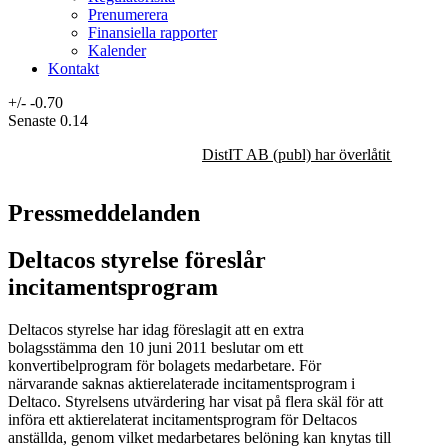
Prenumerera
Finansiella rapporter
Kalender
Kontakt
+/-
-0.70
Senaste
0.14
DistIT AB (publ) har överlåtit majorit
Pressmeddelanden
Deltacos styrelse föreslår
incitamentsprogram
Deltacos styrelse har idag föreslagit att en extra
bolagsstämma den 10 juni 2011 beslutar om ett
konvertibelprogram för bolagets medarbetare. För
närvarande saknas aktierelaterade incitamentsprogram i
Deltaco. Styrelsens utvärdering har visat på flera skäl för att
införa ett aktierelaterat incitamentsprogram för Deltacos
anställda, genom vilket medarbetares belöning kan knytas till