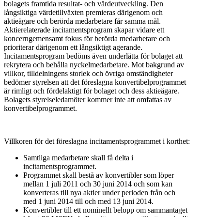
bolagets framtida resultat- och värdeutveckling. Den
långsiktiga värdetillväxten premieras därigenom och
aktieägare och berörda medarbetare får samma mål.
Aktierelaterade incitamentsprogram skapar vidare ett
koncerngemensamt fokus för berörda medarbetare och
prioriterar därigenom ett långsiktigt agerande.
Incitamentsprogram bedöms även underlätta för bolaget att
rekrytera och behålla nyckelmedarbetare. Mot bakgrund av
villkor, tilldelningens storlek och övriga omständigheter
bedömer styrelsen att det föreslagna konvertibelprogrammet
är rimligt och fördelaktigt för bolaget och dess aktieägare.
Bolagets styrelseledamöter kommer inte att omfattas av
konvertibelprogrammet.
Villkoren för det föreslagna incitamentsprogrammet i korthet:
Samtliga medarbetare skall få delta i
incitamentsprogrammet.
Programmet skall bestå av konvertibler som löper
mellan 1 juli 2011 och 30 juni 2014 och som kan
konverteras till nya aktier under perioden från och
med 1 juni 2014 till och med 13 juni 2014.
Konvertibler till ett nominellt belopp om sammantaget