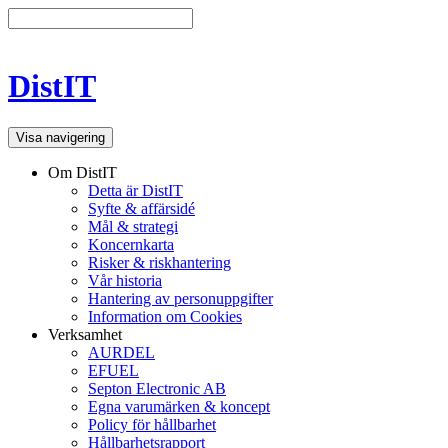
DistIT
Visa navigering
Om DistIT
Detta är DistIT
Syfte & affärsidé
Mål & strategi
Koncernkarta
Risker & riskhantering
Vår historia
Hantering av personuppgifter
Information om Cookies
Verksamhet
AURDEL
EFUEL
Septon Electronic AB
Egna varumärken & koncept
Policy för hållbarhet
Hållbarhetsrapport