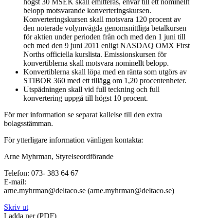
högst 30 MSEK skall emitteras, envar till ett nominellt
belopp motsvarande konverteringskursen.
Konverteringskursen skall motsvara 120 procent av
den noterade volymvägda genomsnittliga betalkursen
för aktien under perioden från och med den 1 juni till
och med den 9 juni 2011 enligt NASDAQ OMX First
Norths officiella kurslista. Emissionskursen för
konvertiblerna skall motsvara nominellt belopp.
Konvertiblerna skall löpa med en ränta som utgörs av
STIBOR 360 med ett tillägg om 1,20 procentenheter.
Utspädningen skall vid full teckning och full
konvertering uppgå till högst 10 procent.
För mer information se separat kallelse till den extra
bolagsstämman.
För ytterligare information vänligen kontakta:
Arne Myhrman, Styrelseordförande
Telefon: 073- 383 64 67
E-mail:
arne.myhrman@deltaco.se (arne.myhrman@deltaco.se)
Skriv ut
Ladda ner (PDF)