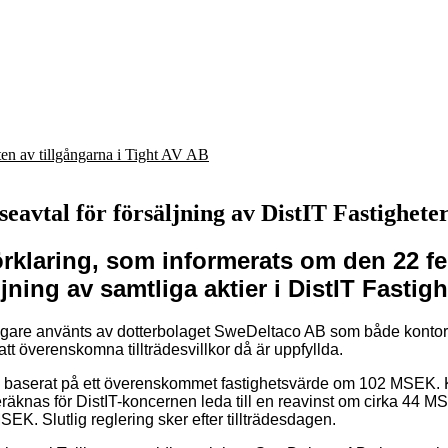
eten av tillgångarna i Tight AV AB
seavtal för försäljning av DistIT Fastighete
sförklaring, som informerats om den 22 f
ljning av samtliga aktier i DistIT Fastig
igare använts av dotterbolaget SweDeltaco AB som både kontor oc
att överenskomna tillträdesvillkor då är uppfyllda.
EK baserat på ett överenskommet fastighetsvärde om 102 MSEK. K
räknas för DistIT-koncernen leda till en reavinst om cirka 44 MS
. Slutlig reglering sker efter tillträdesdagen.