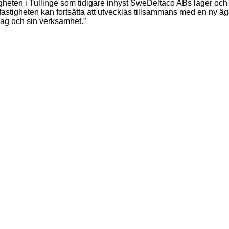
gheten i Tullinge som tidigare inhyst SweDeltaco ABs lager och
 fastigheten kan fortsätta att utvecklas tillsammans med en ny äg
olag och sin verksamhet.”