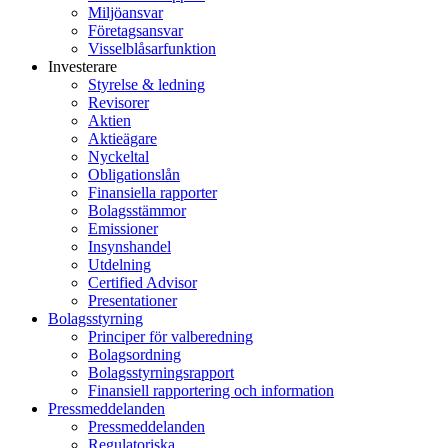
Miljöansvar
Företagsansvar
Visselblåsarfunktion
Investerare
Styrelse & ledning
Revisorer
Aktien
Aktieägare
Nyckeltal
Obligationslån
Finansiella rapporter
Bolagsstämmor
Emissioner
Insynshandel
Utdelning
Certified Advisor
Presentationer
Bolagsstyrning
Principer för valberedning
Bolagsordning
Bolagsstyrningsrapport
Finansiell rapportering och information
Pressmeddelanden
Pressmeddelanden
Regulatoriska