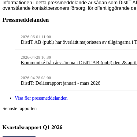
Informationen
i detta pressmeddelande är sådan som DistIT AB
ovanstående kontaktpersoners försorg, för offentliggörande d
Pressmeddelanden
2026-06-01 11:00
DistIT AB (publ) har överlåtit majoriteten av tillgångarna i
2026-04-28 10:30
Kommuniké från årsstämma i DistIT AB (publ) den 28 apri
2026-04-28 08:00
DistIT: Delårsrapport januari - mars 2026
Visa fler pressmeddelanden
Senaste rapporten
Kvartalsrapport
Q1
2026