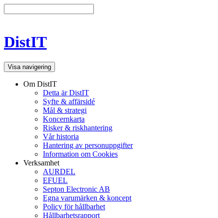
DistIT
Visa navigering
Om DistIT
Detta är DistIT
Syfte & affärsidé
Mål & strategi
Koncernkarta
Risker & riskhantering
Vår historia
Hantering av personuppgifter
Information om Cookies
Verksamhet
AURDEL
EFUEL
Septon Electronic AB
Egna varumärken & koncept
Policy för hållbarhet
Hållbarhetsrapport