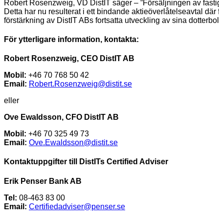
Robert Rosenzweig, VD DistIT säger – ”Försäljningen av fasti
Detta har nu resulterat i ett bindande aktieöverlåtelseavtal där
förstärkning av DistIT ABs fortsatta utveckling av sina dotterb
För
ytterligare
information,
kontakta:
Robert Rosenzweig, CEO DistIT AB
Mobil:
+46 70 768 50 42
Email:
Robert.Rosenzweig@distit.se
eller
Ove Ewaldsson, CFO DistIT AB
Mobil:
+46 70 325 49 73
Email:
Ove.Ewaldsson@distit.se
Kontaktuppgifter till DistITs Certified Adviser
Erik Penser Bank AB
Tel:
08-463 83 00
Email:
Certifiedadviser@penser.se