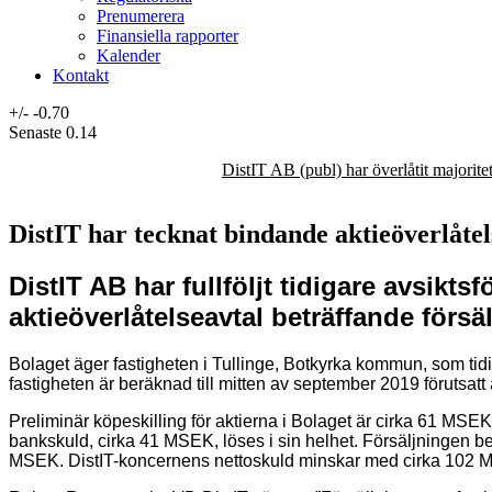
Prenumerera
Finansiella rapporter
Kalender
Kontakt
+/-
-0.70
Senaste
0.14
DistIT AB (publ) har överlåtit majorit
DistIT har tecknat bindande aktieöverlåtel
DistIT AB har fullföljt tidigare avsikt
aktieöverlåtelseavtal beträffande försä
Bolaget äger fastigheten i Tullinge, Botkyrka kommun, som tid
fastigheten är beräknad till mitten av september 2019 förutsatt 
Preliminär köpeskilling för aktierna i Bolaget är cirka 61 MS
bankskuld, cirka 41 MSEK, löses i sin helhet. Försäljningen be
MSEK. DistIT-koncernens nettoskuld minskar med cirka 102 MSEK