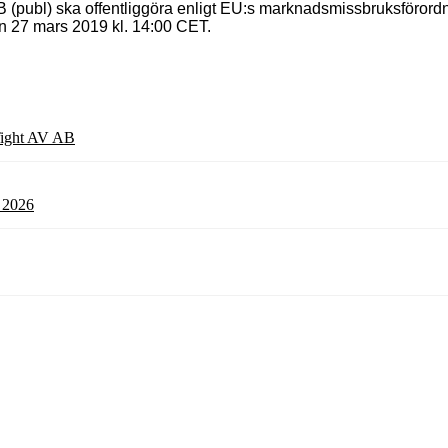
 (publ) ska offentliggöra enligt EU:s marknadsmissbruksförord
en 27 mars 2019 kl. 14:00 CET.
 Tight AV AB
l 2026