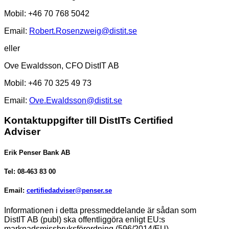
Mobil: +46 70 768 5042
Email:
Robert.Rosenzweig@distit.se
eller
Ove Ewaldsson, CFO DistIT AB
Mobil: +46 70 325 49 73
Email:
Ove.Ewaldsson@distit.se
Kontaktuppgifter till DistITs Certified
Adviser
Erik Penser Bank AB
Tel: 08-463 83 00
Email:
certifiedadviser@penser.se
Informationen
i detta pressmeddelande är sådan som
DistIT AB (publ) ska offentliggöra enligt EU:s
marknadsmissbruksförordning
(596/2014/EU).