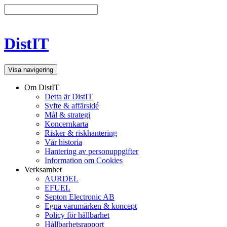
DistIT
Visa navigering
Om DistIT
Detta är DistIT
Syfte & affärsidé
Mål & strategi
Koncernkarta
Risker & riskhantering
Vår historia
Hantering av personuppgifter
Information om Cookies
Verksamhet
AURDEL
EFUEL
Septon Electronic AB
Egna varumärken & koncept
Policy för hållbarhet
Hållbarhetsrapport