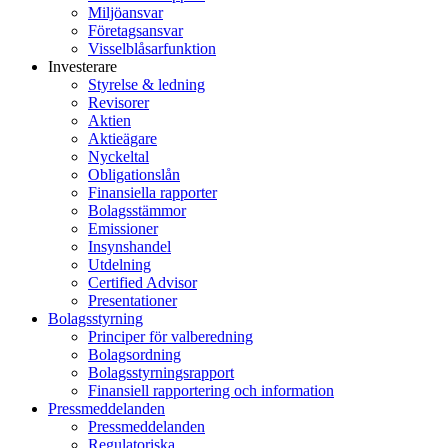
Miljöansvar
Företagsansvar
Visselblåsarfunktion
Investerare
Styrelse & ledning
Revisorer
Aktien
Aktieägare
Nyckeltal
Obligationslån
Finansiella rapporter
Bolagsstämmor
Emissioner
Insynshandel
Utdelning
Certified Advisor
Presentationer
Bolagsstyrning
Principer för valberedning
Bolagsordning
Bolagsstyrningsrapport
Finansiell rapportering och information
Pressmeddelanden
Pressmeddelanden
Regulatoriska