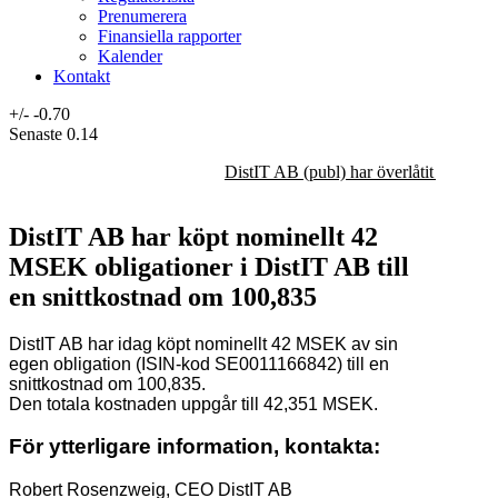
Prenumerera
Finansiella rapporter
Kalender
Kontakt
+/-
-0.70
Senaste
0.14
DistIT AB (publ) har överlåtit majorit
DistIT AB har köpt nominellt 42
MSEK obligationer i DistIT AB till
en snittkostnad om 100,835
DistIT AB har idag köpt nominellt 42 MSEK av sin
egen obligation (ISIN-kod SE0011166842)
till en
snittkostnad om 100,835.
Den totala kostnaden uppgår till 42,351 MSEK.
För
ytterligare
information,
kontakta:
Robert Rosenzweig, CEO DistIT AB