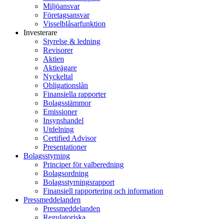
Miljöansvar
Företagsansvar
Visselblåsarfunktion
Investerare
Styrelse & ledning
Revisorer
Aktien
Aktieägare
Nyckeltal
Obligationslån
Finansiella rapporter
Bolagsstämmor
Emissioner
Insynshandel
Utdelning
Certified Advisor
Presentationer
Bolagsstyrning
Principer för valberedning
Bolagsordning
Bolagsstyrningsrapport
Finansiell rapportering och information
Pressmeddelanden
Pressmeddelanden
Regulatoriska