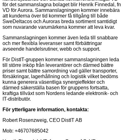
för det sammanslagna bolaget blir Henrik Finnedal, fn
VD för Aurora. Sammanslagningen kommer innebära
att kunderna över tid kommer få tillgång till både
SweDeltacos och Auroras breda sortiment samtidigt
som nuvarande varumärkena kommer att leva kvar.
Sammanslagningen kommer även leda till snabbare
och mer flexibla leveranser samt förbättringar
avseende handelsrutiner, webb och support.
För DistIT-gruppen kommer sammanslagningen leda
till större inköp från leverantörer och därmed bättre
priser samt bättre samordning vad gäller transporter,
försäkringar, lagerhållning och logistik vilket bedöms
kunna generera väsentliga synergieffekter och
därmed säkerställa basen för gruppens fortsatta,
kraftiga tillväxt som Nordens ledande elektronik- och
IT-distributör.
För ytterligare information, kontakta:
Robert Rosenzweig, CEO DistIT AB
Mob: +46707685042