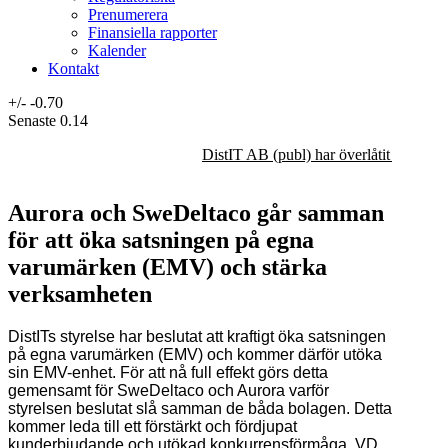
Prenumerera
Finansiella rapporter
Kalender
Kontakt
+/-
-0.70
Senaste
0.14
DistIT AB (publ) har överlåtit majorit
Aurora och SweDeltaco går samman
för att öka satsningen på egna
varumärken (EMV) och stärka
verksamheten
DistITs styrelse har beslutat att kraftigt öka satsningen
på egna varumärken (EMV) och kommer därför utöka
sin EMV-enhet. För att nå full effekt görs detta
gemensamt för SweDeltaco och Aurora varför
styrelsen beslutat slå samman de båda bolagen. Detta
kommer leda till ett förstärkt och fördjupat
kunderbjudande och utökad konkurrensförmåga. VD