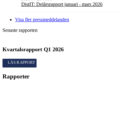
DistIT: Delårsrapport januari - mars 2026
Visa fler pressmeddelanden
Senaste rapporten
Kvartalsrapport
Q1
2026
Kvartalsrapport
Q1
2026
Rapporter
Kvartalsrapport
Q1
2026
Årsredovisning
2025
Bokslutskommuniké
Q4
2025
Kvartalsrapport
Q3
2025