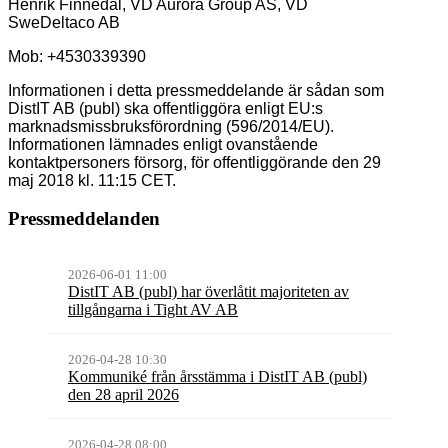
Henrik Finnedal, VD Aurora Group AS, VD
SweDeltaco AB
Mob: +4530339390
Informationen i detta pressmeddelande är sådan som
DistIT AB (publ) ska offentliggöra enligt EU:s
marknadsmissbruksförordning (596/2014/EU).
Informationen lämnades enligt ovanstående
kontaktpersoners försorg, för offentliggörande den 29
maj 2018 kl. 11:15 CET.
Pressmeddelanden
2026-06-01 11:00
DistIT AB (publ) har överlåtit majoriteten av
tillgångarna i Tight AV AB
2026-04-28 10:30
Kommuniké från årsstämma i DistIT AB (publ)
den 28 april 2026
2026-04-28 08:00