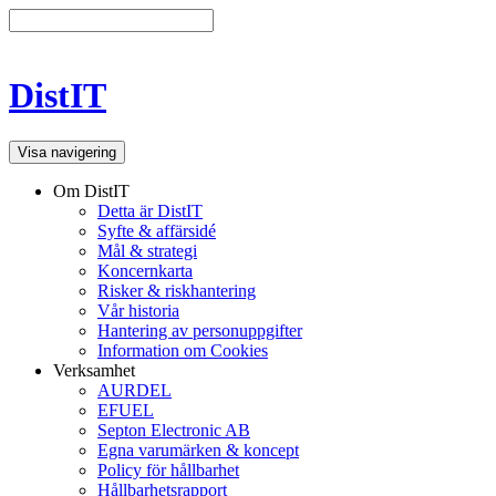
DistIT
Visa navigering
Om DistIT
Detta är DistIT
Syfte & affärsidé
Mål & strategi
Koncernkarta
Risker & riskhantering
Vår historia
Hantering av personuppgifter
Information om Cookies
Verksamhet
AURDEL
EFUEL
Septon Electronic AB
Egna varumärken & koncept
Policy för hållbarhet
Hållbarhetsrapport