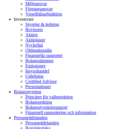
Miljöansvar
Företagsansvar
Visselblåsarfunktion
Investerare
Styrelse & ledning
Revisorer
Aktien
Aktieägare
Nyckeltal
Obligationslån
Finansiella rapporter
Bolagsstämmor
Emissioner
Insynshandel
Utdelning
Certified Advisor
Presentationer
Bolagsstyrning
Principer för valberedning
Bolagsordning
Bolagsstyrningsrapport
Finansiell rapportering och information
Pressmeddelanden
Pressmeddelanden
Regulatoriska