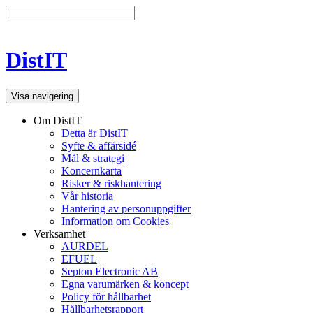
DistIT
Visa navigering
Om DistIT
Detta är DistIT
Syfte & affärsidé
Mål & strategi
Koncernkarta
Risker & riskhantering
Vår historia
Hantering av personuppgifter
Information om Cookies
Verksamhet
AURDEL
EFUEL
Septon Electronic AB
Egna varumärken & koncept
Policy för hållbarhet
Hållbarhetsrapport