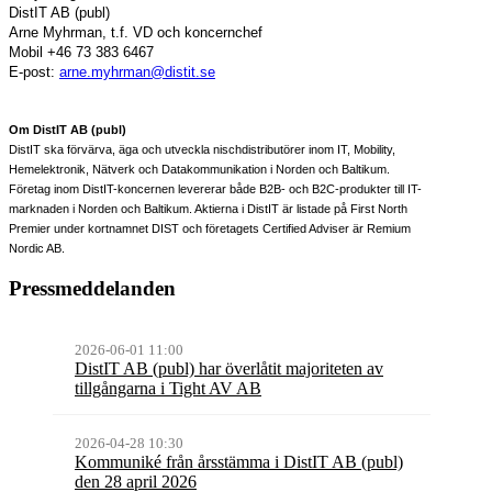
DistIT AB (publ)
Arne Myhrman, t.f. VD och koncernchef
Mobil +46 73 383 6467
E-post:
arne.myhrman@distit.se
Om DistIT AB (publ)
DistIT ska förvärva, äga och utveckla nischdistributörer inom IT, Mobility,
Hemelektronik, Nätverk och Datakommunikation i Norden och Baltikum.
Företag inom DistIT-koncernen levererar både B2B- och B2C-produkter till IT-
marknaden i Norden och Baltikum. Aktierna i DistIT är listade på First North
Premier under kortnamnet DIST och företagets Certified Adviser är Remium
Nordic AB.
Pressmeddelanden
2026-06-01 11:00
DistIT AB (publ) har överlåtit majoriteten av
tillgångarna i Tight AV AB
2026-04-28 10:30
Kommuniké från årsstämma i DistIT AB (publ)
den 28 april 2026