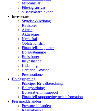
Miljöansvar
Företagsansvar
Visselblåsarfunktion
Investerare
Styrelse & ledning
Revisorer
Aktien
Aktieägare
Nyckeltal
Obligationslån
Finansiella rapporter
Bolagsstämmor
Emissioner
Insynshandel
Utdelning
Certified Advisor
Presentationer
Bolagsstyrning
Principer för valberedning
Bolagsordning
Bolagsstyrningsrapport
Finansiell rapportering och information
Pressmeddelanden
Pressmeddelanden
Regulatoriska