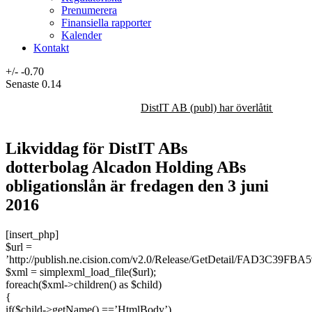
Prenumerera
Finansiella rapporter
Kalender
Kontakt
+/-
-0.70
Senaste
0.14
DistIT AB (publ) har överlåtit majorit
Likviddag för DistIT ABs
dotterbolag Alcadon Holding ABs
obligationslån är fredagen den 3 juni
2016
[insert_php]
$url =
’http://publish.ne.cision.com/v2.0/Release/GetDetail/FAD3C39FBA
$xml = simplexml_load_file($url);
foreach($xml->children() as $child)
{
if($child->getName() ==’HtmlBody’)