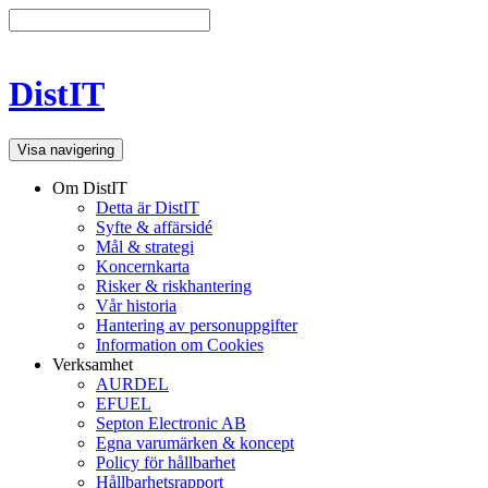
DistIT
Visa navigering
Om DistIT
Detta är DistIT
Syfte & affärsidé
Mål & strategi
Koncernkarta
Risker & riskhantering
Vår historia
Hantering av personuppgifter
Information om Cookies
Verksamhet
AURDEL
EFUEL
Septon Electronic AB
Egna varumärken & koncept
Policy för hållbarhet
Hållbarhetsrapport