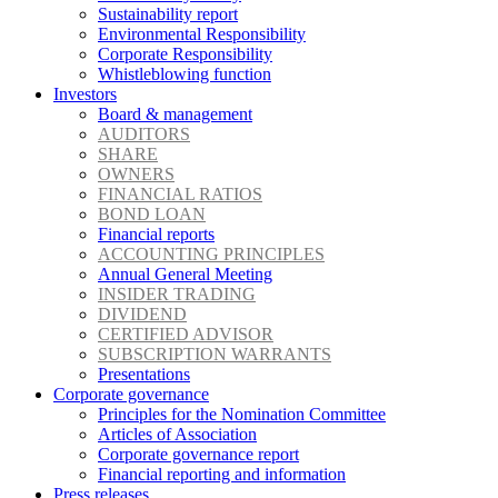
Sustainability report
Environmental Responsibility
Corporate Responsibility
Whistleblowing function
Investors
Board & management
AUDITORS
SHARE
OWNERS
FINANCIAL RATIOS
BOND LOAN
Financial reports
ACCOUNTING PRINCIPLES
Annual General Meeting
INSIDER TRADING
DIVIDEND
CERTIFIED ADVISOR
SUBSCRIPTION WARRANTS
Presentations
Corporate governance
Principles for the Nomination Committee
Articles of Association
Corporate governance report
Financial reporting and information
Press releases