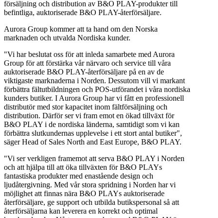
försäljning och distribution av B&O PLAY-produkter till
befintliga, auktoriserade B&O PLAY-återförsäljare.
Aurora Group kommer att ta hand om den Norska
marknaden och utvalda Nordiska kunder.
"Vi har beslutat oss för att inleda samarbete med Aurora
Group för att förstärka vår närvaro och service till våra
auktoriserade B&O PLAY-återförsäljare på en av de
viktigaste marknaderna i Norden. Dessutom vill vi markant
förbättra fältutbildningen och POS-utförandet i våra nordiska
kunders butiker. I Aurora Group har vi fått en professionell
distributör med stor kapacitet inom fältförsäljning och
distribution. Därför ser vi fram emot en ökad tillväxt för
B&O PLAY i de nordiska länderna, samtidigt som vi kan
förbättra slutkundernas upplevelse i ett stort antal butiker",
säger Head of Sales North and East Europe, B&O PLAY.
"Vi ser verkligen framemot att serva B&O PLAY i Norden
och att hjälpa till att öka tillväxten för B&O PLAYs
fantastiska produkter med enastående design och
ljudåtergivning. Med vår stora spridning i Norden har vi
möjlighet att finnas nära B&O PLAYs auktoriserade
återförsäljare, ge support och utbilda butikspersonal så att
återförsäljarna kan leverera en korrekt och optimal