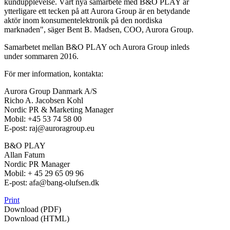
kundupplevelse. Vårt nya samarbete med B&O PLAY är
ytterligare ett tecken på att Aurora Group är en betydande
aktör inom konsumentelektronik på den nordiska
marknaden", säger Bent B. Madsen, COO, Aurora Group.
Samarbetet mellan B&O PLAY och Aurora Group inleds
under sommaren 2016.
För mer information, kontakta:
Aurora Group Danmark A/S
Richo A. Jacobsen Kohl
Nordic PR & Marketing Manager
Mobil: +45 53 74 58 00
E-post: raj@auroragroup.eu
B&O PLAY
Allan Fatum
Nordic PR Manager
Mobil: + 45 29 65 09 96
E-post: afa@bang-olufsen.dk
Print
Download (PDF)
Download (HTML)