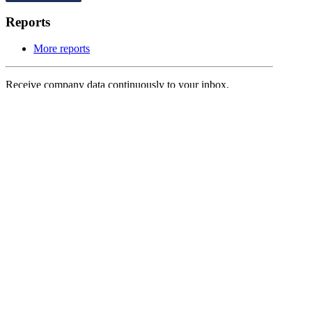
Reports
More reports
Receive company data continuously to your inbox.
Check the category of messages you would like to subscribe
to below.
Press releases
Reports
Annual reports
Other news
To subscribe, please read and approve our
data storage
policy
to comply with GDPR.
Approve
Subscribe