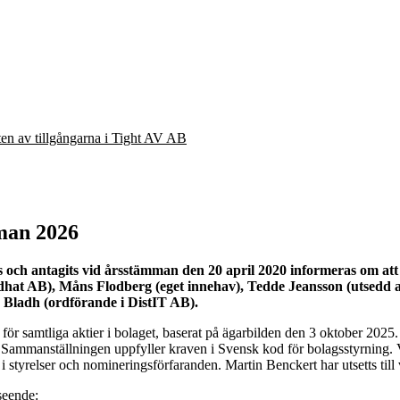
eten av tillgångarna i Tight AV AB
man 2026
ts och antagits vid årsstämman den 20 april 2020 informeras om at
adhat AB), Måns Flodberg (eget innehav), Tedde Jeansson (utsed
Bladh (ordförande i DistIT AB).
 för samtliga aktier i bolaget, baserat på ägarbilden den 3 oktober 2
a. Sammanställningen uppfyller kraven i Svensk kod för bolagsstyrning. V
i styrelser och nomineringsförfaranden. Martin Benckert har utsetts til
seende: