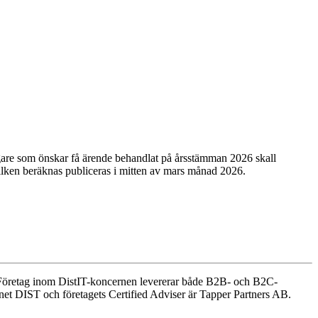
ägare som önskar få ärende behandlat på årsstämman 2026 skall
vilken beräknas publiceras i mitten av mars månad 2026.
 Företag inom DistIT-koncernen levererar både B2B- och B2C-
net DIST och företagets Certified Adviser är Tapper Partners AB.