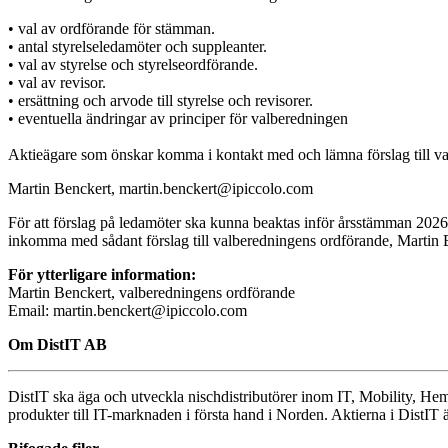
• val av ordförande för stämman.
• antal styrelseledamöter och suppleanter.
• val av styrelse och styrelseordförande.
• val av revisor.
• ersättning och arvode till styrelse och revisorer.
• eventuella ändringar av principer för valberedningen
Aktieägare som önskar komma i kontakt med och lämna förslag till val
Martin Benckert, martin.benckert@ipiccolo.com
För att förslag på ledamöter ska kunna beaktas inför årsstämman 202
inkomma med sådant förslag till valberedningens ordförande, Martin Be
För ytterligare information:
Martin Benckert, valberedningens ordförande
Email: martin.benckert@ipiccolo.com
Om DistIT AB
DistIT ska äga och utveckla nischdistributörer inom IT, Mobility, 
produkter till IT-marknaden i första hand i Norden. Aktierna i DistI