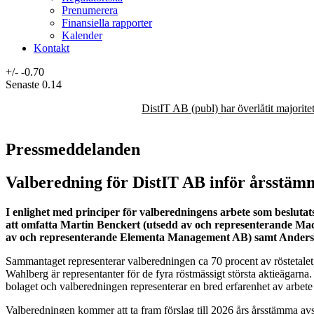
Prenumerera
Finansiella rapporter
Kalender
Kontakt
+/-
-0.70
Senaste
0.14
DistIT AB (publ) har överlåtit majorit
Pressmeddelanden
Valberedning för DistIT AB inför årsstäm
I enlighet med principer för valberedningens arbete som besluta
att omfatta Martin Benckert (utsedd av och representerande M
av och representerande Elementa Management AB) samt Anders 
Sammantaget representerar valberedningen ca 70 procent av röstetalet
Wahlberg är representanter för de fyra röstmässigt största aktieägarn
bolaget och valberedningen representerar en bred erfarenhet av arbete 
Valberedningen kommer att ta fram förslag till 2026 års årsstämma av