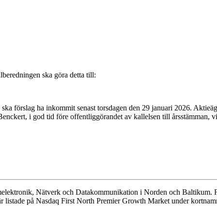
beredningen ska göra detta till:
6 ska förslag ha inkommit senast torsdagen den 29 januari 2026. Aktie
nckert, i god tid före offentliggörandet av kallelsen till årsstämman, 
Hemelektronik, Nätverk och Datakommunikation i Norden och Baltikum.
T är listade på Nasdaq First North Premier Growth Market under kortnam