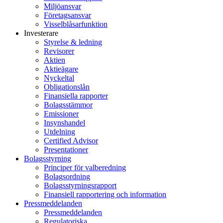
Miljöansvar
Företagsansvar
Visselblåsarfunktion
Investerare
Styrelse & ledning
Revisorer
Aktien
Aktieägare
Nyckeltal
Obligationslån
Finansiella rapporter
Bolagsstämmor
Emissioner
Insynshandel
Utdelning
Certified Advisor
Presentationer
Bolagsstyrning
Principer för valberedning
Bolagsordning
Bolagsstyrningsrapport
Finansiell rapportering och information
Pressmeddelanden
Pressmeddelanden
Regulatoriska