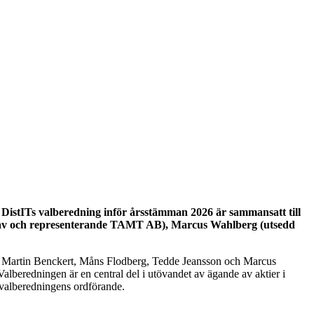
t DistITs valberedning inför årsstämman 2026 är sammansatt till
d av och representerande TAMT AB), Marcus Wahlberg (utsedd
025. Martin Benckert, Måns Flodberg, Tedde Jeansson och Marcus
alberedningen är en central del i utövandet av ägande av aktier i
l valberedningens ordförande.