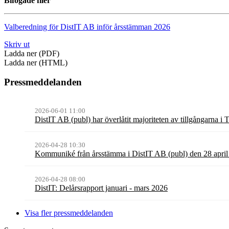
Bifogade filer
Valberedning för DistIT AB inför årsstämman 2026
Skriv ut
Ladda ner (PDF)
Ladda ner (HTML)
Pressmeddelanden
2026-06-01 11:00
DistIT AB (publ) har överlåtit majoriteten av tillgångarna i
2026-04-28 10:30
Kommuniké från årsstämma i DistIT AB (publ) den 28 apri
2026-04-28 08:00
DistIT: Delårsrapport januari - mars 2026
Visa fler pressmeddelanden