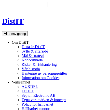
DistIT
Visa navigering
Om DistIT
Detta är DistIT
Syfte & affärsidé
Mål & strategi
Koncernkarta
Risker & riskhantering
Vår historia
Hantering av personuppgifter
Information om Cookies
Verksamhet
AURDEL
EFUEL
Septon Electronic AB
Egna varumärken & koncept
Policy för hållbarhet
Hållbarhetsrapport