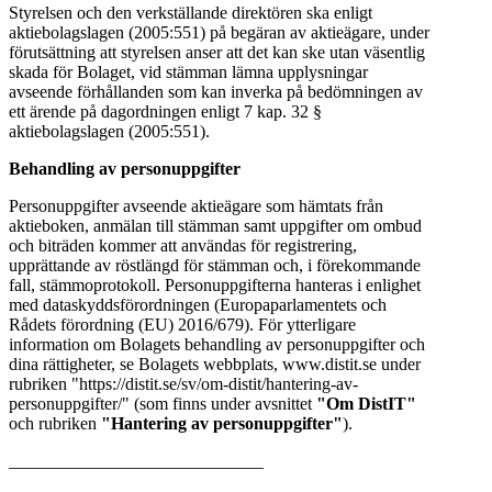
Styrelsen och den verkställande direktören ska enligt
aktiebolagslagen (2005:551) på begäran av aktieägare, under
förutsättning att styrelsen anser att det kan ske utan väsentlig
skada för Bolaget, vid stämman lämna upplysningar
avseende förhållanden som kan inverka på bedömningen av
ett ärende på dagordningen enligt 7 kap. 32 §
aktiebolagslagen (2005:551).
Behandling av personuppgifter
Personuppgifter avseende aktieägare som hämtats från
aktieboken, anmälan till stämman samt uppgifter om ombud
och biträden kommer att användas för registrering,
upprättande av röstlängd för stämman och, i förekommande
fall, stämmoprotokoll. Personuppgifterna hanteras i enlighet
med dataskyddsförordningen (Europaparlamentets och
Rådets förordning (EU) 2016/679). För ytterligare
information om Bolagets behandling av personuppgifter och
dina rättigheter, se Bolagets webbplats, www.distit.se under
rubriken "https://distit.se/sv/om-distit/hantering-av-
personuppgifter/" (som finns under avsnittet
"Om DistIT"
och rubriken
"Hantering av personuppgifter"
).
_____________________________