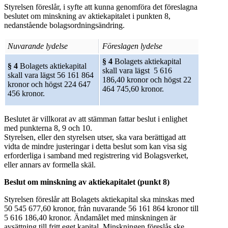
Styrelsen föreslår, i syfte att kunna genomföra det föreslagna
beslutet om minskning av aktiekapitalet i punkten 8,
nedanstående bolagsordningsändring.
Nuvarande lydelse
Föreslagen lydelse
§ 4
Bolagets aktiekapital
§ 4
Bolagets aktiekapital
skall vara lägst 5 616
skall vara lägst 56 161 864
186,40 kronor och högst 22
kronor och högst 224 647
464 745,60 kronor.
456 kronor.
Beslutet är villkorat av att stämman fattar beslut i enlighet
med punkterna 8, 9 och 10.
Styrelsen, eller den styrelsen utser, ska vara berättigad att
vidta de mindre justeringar i detta beslut som kan visa sig
erforderliga i samband med registrering vid Bolagsverket,
eller annars av formella skäl.
Beslut om minskning av aktiekapitalet (punkt 8)
Styrelsen föreslår att Bolagets aktiekapital ska minskas med
50 545 677,60 kronor, från nuvarande 56 161 864 kronor till
5 616 186,40 kronor. Ändamålet med minskningen är
avsättning till fritt eget kapital. Minskningen föreslås ske