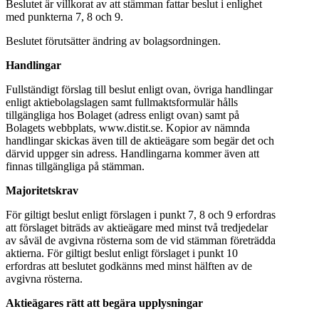
Beslutet är villkorat av att stämman fattar beslut i enlighet
med punkterna 7, 8 och 9.
Beslutet förutsätter ändring av bolagsordningen.
Handlingar
Fullständigt förslag till beslut enligt ovan, övriga handlingar
enligt aktiebolagslagen samt fullmaktsformulär hålls
tillgängliga hos Bolaget (adress enligt ovan) samt på
Bolagets webbplats, www.distit.se. Kopior av nämnda
handlingar skickas även till de aktieägare som begär det och
därvid uppger sin adress. Handlingarna kommer även att
finnas tillgängliga på stämman.
Majoritetskrav
För giltigt beslut enligt förslagen i punkt 7, 8 och 9 erfordras
att förslaget biträds av aktieägare med minst två tredjedelar
av såväl de avgivna rösterna som de vid stämman företrädda
aktierna. För giltigt beslut enligt förslaget i punkt 10
erfordras att beslutet godkänns med minst hälften av de
avgivna rösterna.
Aktieägares rätt att begära upplysningar