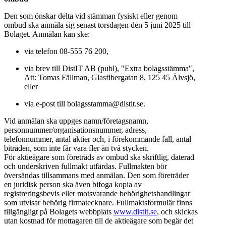
Den som önskar delta vid stämman fysiskt eller genom
ombud ska anmäla sig senast torsdagen den 5 juni 2025 till
Bolaget. Anmälan kan ske:
via telefon 08-555 76 200,
via brev till DistIT AB (publ), "Extra bolagsstämma",
Att: Tomas Fällman, Glasfibergatan 8, 125 45 Älvsjö,
eller
via e-post till bolagsstamma@distit.se.
Vid anmälan ska uppges namn/företagsnamn,
personnummer/organisationsnummer, adress,
telefonnummer, antal aktier och, i förekommande fall, antal
biträden, som inte får vara fler än två stycken.
För aktieägare som företräds av ombud ska skriftlig, daterad
och underskriven fullmakt utfärdas. Fullmakten bör
översändas tillsammans med anmälan. Den som företräder
en juridisk person ska även bifoga kopia av
registreringsbevis eller motsvarande behörighetshandlingar
som utvisar behörig firmatecknare. Fullmaktsformulär finns
tillgängligt på Bolagets webbplats
www.distit.se
, och skickas
utan kostnad för mottagaren till de aktieägare som begär det