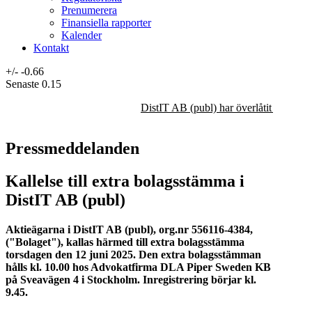
Prenumerera
Finansiella rapporter
Kalender
Kontakt
+/-
-0.66
Senaste
0.15
DistIT AB (publ) har överlåtit majorit
Pressmeddelanden
Kallelse till extra bolagsstämma i
DistIT AB (publ)
Aktieägarna i DistIT AB (publ), org.nr 556116-4384,
("Bolaget"), kallas härmed till extra bolagsstämma
torsdagen den 12 juni 2025. Den extra bolagsstämman
hålls kl. 10.00 hos Advokatfirma DLA Piper Sweden KB
på Sveavägen 4 i Stockholm. Inregistrering börjar kl.
9.45.