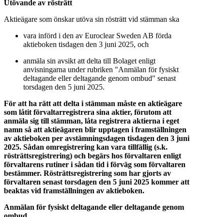
Utövande av rösträtt
Aktieägare som önskar utöva sin rösträtt vid stämman ska
vara införd i den av Euroclear Sweden AB förda
aktieboken tisdagen den 3 juni 2025, och
anmäla sin avsikt att delta till Bolaget enligt
anvisningarna under rubriken "Anmälan för fysiskt
deltagande eller deltagande genom ombud" senast
torsdagen den 5 juni 2025.
För att ha rätt att delta i stämman måste en aktieägare
som låtit förvaltarregistrera sina aktier, förutom att
anmäla sig till stämman, låta registrera aktierna i eget
namn så att aktieägaren blir upptagen i framställningen
av aktieboken per avstämningsdagen tisdagen den 3 juni
2025. Sådan omregistrering kan vara tillfällig (s.k.
rösträttsregistrering) och begärs hos förvaltaren enligt
förvaltarens rutiner i sådan tid i förväg som förvaltaren
bestämmer. Rösträttsregistrering som har gjorts av
förvaltaren senast torsdagen den 5 juni 2025 kommer att
beaktas vid framställningen av aktieboken.
Anmälan för fysiskt deltagande eller deltagande genom
ombud