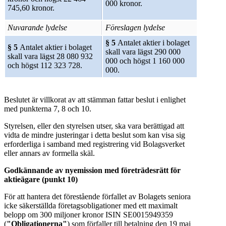
000 kronor.
745,60 kronor.
Nuvarande lydelse
Föreslagen lydelse
§ 5
Antalet aktier i bolaget
§ 5
Antalet aktier i bolaget
skall vara lägst 290 000
skall vara lägst 28 080 932
000 och högst 1 160 000
och högst 112 323 728.
000.
Beslutet är villkorat av att stämman fattar beslut i enlighet
med punkterna 7, 8 och 10.
Styrelsen, eller den styrelsen utser, ska vara berättigad att
vidta de mindre justeringar i detta beslut som kan visa sig
erforderliga i samband med registrering vid Bolagsverket
eller annars av formella skäl.
Godkännande av nyemission med företrädesrätt för
aktieägare (punkt 10)
För att hantera det förestående förfallet av Bolagets seniora
icke säkerställda företagsobligationer med ett maximalt
belopp om 300 miljoner kronor ISIN SE0015949359
(
"Obligationerna"
) som förfaller till betalning den 19 maj