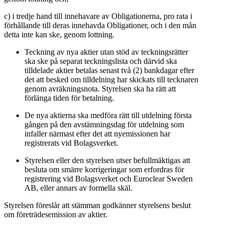
c) i tredje hand till innehavare av Obligationerna, pro rata i
förhållande till deras innehavda Obligationer, och i den mån
detta inte kan ske, genom lottning.
Teckning av nya aktier utan stöd av teckningsrätter
ska ske på separat teckningslista och därvid ska
tilldelade aktier betalas senast två (2) bankdagar efter
det att besked om tilldelning har skickats till tecknaren
genom avräkningsnota. Styrelsen ska ha rätt att
förlänga tiden för betalning.
De nya aktierna ska medföra rätt till utdelning första
gången på den avstämningsdag för utdelning som
infaller närmast efter det att nyemissionen har
registrerats vid Bolagsverket.
Styrelsen eller den styrelsen utser befullmäktigas att
besluta om smärre korrigeringar som erfordras för
registrering vid Bolagsverket och Euroclear Sweden
AB, eller annars av formella skäl.
Styrelsen föreslår att stämman godkänner styrelsens beslut
om företrädesemission av aktier.