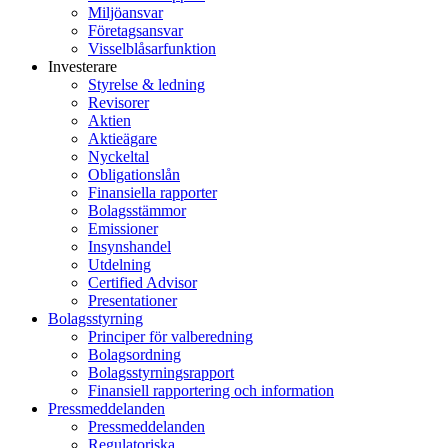
Miljöansvar
Företagsansvar
Visselblåsarfunktion
Investerare
Styrelse & ledning
Revisorer
Aktien
Aktieägare
Nyckeltal
Obligationslån
Finansiella rapporter
Bolagsstämmor
Emissioner
Insynshandel
Utdelning
Certified Advisor
Presentationer
Bolagsstyrning
Principer för valberedning
Bolagsordning
Bolagsstyrningsrapport
Finansiell rapportering och information
Pressmeddelanden
Pressmeddelanden
Regulatoriska