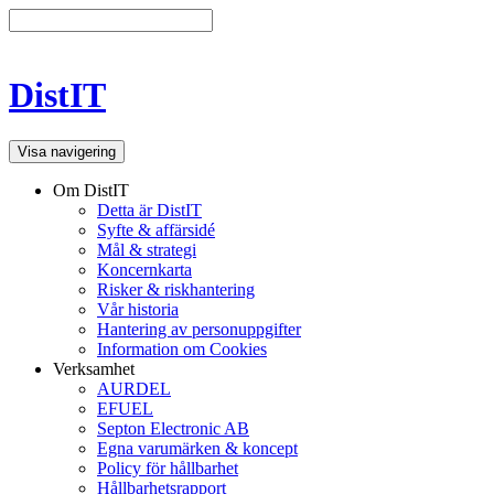
DistIT
Visa navigering
Om DistIT
Detta är DistIT
Syfte & affärsidé
Mål & strategi
Koncernkarta
Risker & riskhantering
Vår historia
Hantering av personuppgifter
Information om Cookies
Verksamhet
AURDEL
EFUEL
Septon Electronic AB
Egna varumärken & koncept
Policy för hållbarhet
Hållbarhetsrapport