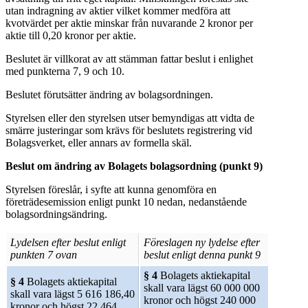
utan indragning av aktier vilket kommer medföra att
kvotvärdet per aktie minskar från nuvarande 2 kronor per
aktie till 0,20 kronor per aktie.
Beslutet är villkorat av att stämman fattar beslut i enlighet
med punkterna 7, 9 och 10.
Beslutet förutsätter ändring av bolagsordningen.
Styrelsen eller den styrelsen utser bemyndigas att vidta de
smärre justeringar som krävs för beslutets registrering vid
Bolagsverket, eller annars av formella skäl.
Beslut om ändring av Bolagets bolagsordning (punkt 9)
Styrelsen föreslår, i syfte att kunna genomföra en
företrädesemission enligt punkt 10 nedan, nedanstående
bolagsordningsändring.
Lydelsen efter beslut enligt
Föreslagen ny lydelse efter
punkten 7 ovan
beslut enligt denna punkt 9
§ 4
Bolagets aktiekapital
§ 4
Bolagets aktiekapital
skall vara lägst 60 000 000
skall vara lägst 5 616 186,40
kronor och högst 240 000
kronor och högst 22 464