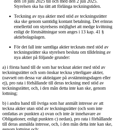
den 18 juni 2025 till och med den 2 juli 2025.
Styrelsen ska ha rätt att förlänga teckningstiden.
Teckning av nya aktier med stöd av teckningsrätter
ska ske genom samtidig kontant betalning. Det erinras
emellertid om styrelsens möjlighet att medge kvittning
enligt de förutsättningar som anges i 13 kap. 41 §
aktiebolagslagen.
För det fall inte samtliga aktier tecknats med stöd av
teckningsrätter ska styrelsen besluta om tilldelning av
nya aktier på följande grunder:
a) i första hand till de som har tecknat aktier med stöd av
teckningsrätter och som önskar teckna ytterligare aktier,
(oavsett om dessa var aktieägare på avstämningsdagen eller
ej), pro rata i förhållande till deras teckning med stöd av
teckningsrätter, och, i den mån detta inte kan ske, genom
lottning;
b) i andra hand till övriga som har anmält intresse av att
teckna aktier utan stöd av teckningsrätter (och som inte
omfattas av punkten a) ovan och inte är innehavare av
Obligationer, enligt punkten c) nedan), pro rata i förhållande
till deras anmälda intresse, och, i den mån detta inte kan ske,
genom lottning och;