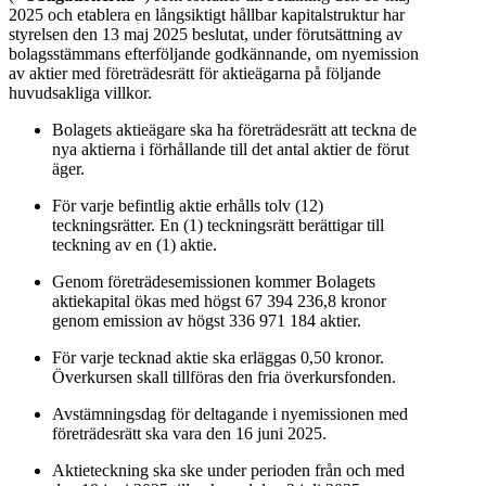
2025 och etablera en långsiktigt hållbar kapitalstruktur har
styrelsen den 13 maj 2025 beslutat, under förutsättning av
bolagsstämmans efterföljande godkännande, om nyemission
av aktier med företrädesrätt för aktieägarna på följande
huvudsakliga villkor.
Bolagets aktieägare ska ha företrädesrätt att teckna de
nya aktierna i förhållande till det antal aktier de förut
äger.
För varje befintlig aktie erhålls tolv (12)
teckningsrätter. En (1) teckningsrätt berättigar till
teckning av en (1) aktie.
Genom företrädesemissionen kommer Bolagets
aktiekapital ökas med högst 67 394 236,8 kronor
genom emission av högst 336 971 184 aktier.
För varje tecknad aktie ska erläggas 0,50 kronor.
Överkursen skall tillföras den fria överkursfonden.
Avstämningsdag för deltagande i nyemissionen med
företrädesrätt ska vara den 16 juni 2025.
Aktieteckning ska ske under perioden från och med