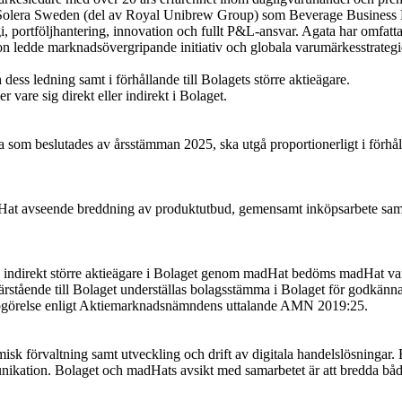
 Solera Sweden (del av Royal Unibrew Group) som Beverage Business Di
ortföljhantering, innovation och fullt P&L-ansvar. Agata har omfattande
on ledde marknadsövergripande initiativ och globala varumärkesstrateg
ess ledning samt i förhållande till Bolagets större aktieägare.
vare sig direkt eller indirekt i Bolaget.
a som beslutades av årsstämman 2025, ska utgå proportionerligt i förhål
at avseende breddning av produktutbud, gemensamt inköpsarbete samt ti
h indirekt större aktieägare i Bolaget genom madHat bedöms madHat va
stående till Bolaget underställas bolagsstämma i Bolaget för godkänna
edogörelse enligt Aktiemarknadsnämndens uttalande AMN 2019:25.
k förvaltning samt utveckling och drift av digitala handelslösningar. 
ikation. Bolaget och madHats avsikt med samarbetet är att bredda båd