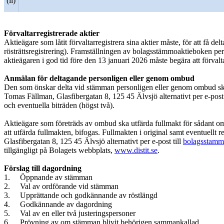
(ii)
Förvaltarregistrerade aktier
Aktieägare som låtit förvaltarregistrera sina aktier måste, för att få de
rösträttsregistrering). Framställningen av bolagsstämmoaktieboken per
aktieägaren i god tid före den 13 januari 2026 måste begära att förvalt
Anmälan för deltagande personligen eller genom ombud
Den som önskar delta vid stämman personligen eller genom ombud ska 
Tomas Fällman, Glasfibergatan 8, 125 45 Älvsjö alternativt per e-post 
och eventuella biträden (högst två).
Aktieägare som företräds av ombud ska utfärda fullmakt för sådant omb
att utfärda fullmakten, bifogas. Fullmakten i original samt eventuellt
Glasfibergatan 8, 125 45 Älvsjö alternativt per e-post till
bolagsstamm
tillgängligt på Bolagets webbplats,
www.distit.se
.
Förslag till dagordning
1. Öppnande av stämman
2. Val av ordförande vid stämman
3. Upprättande och godkännande av röstlängd
4. Godkännande av dagordning
5. Val av en eller två justeringspersoner
6. Prövning av om stämman blivit behörigen sammankallad