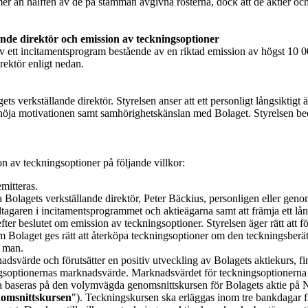
de mer än hälften av de på stämman avgivna rösterna, dock att de aktier o
nde direktör och emission av teckningsoptioner
av ett incitamentsprogram bestående av en riktad emission av högst 10 00
rektör enligt nedan.
ts verkställande direktör. Styrelsen anser att ett personligt långsikti
, höja motivationen samt samhörighetskänslan med Bolaget. Styrelsen bedö
on av teckningsoptioner på följande villkor:
mitteras.
Bolagets verkställande direktör, Peter Bäckius, personligen eller genom 
ltagaren i incitamentsprogrammet och aktieägarna samt att främja ett lån
fter beslutet om emission av teckningsoptioner. Styrelsen äger rätt att 
om Bolaget ges rätt att återköpa teckningsoptioner om den teckningsberä
e man.
dsvärde och förutsätter en positiv utveckling av Bolagets aktiekurs, finn
gsoptionernas marknadsvärde. Marknadsvärdet för teckningsoptionerna
 baseras på den volymvägda genomsnittskursen för Bolagets aktie på 
omsnittskursen
"). Teckningskursen ska erläggas inom tre bankdagar frå