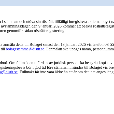
lta i stämman och utöva sin rösträtt, tillfälligt inregistrera aktierna i 
 avstämningsdagen den 9 januari 2026 kommer att beakta rösträttsregistr
aren genomför sådan rösträttsregistrering.
anmäla detta till Bolaget senast den 13 januari 2026 via telefon 08-55
till
bolagsstamma@distit.se.
I anmälan ska uppges namn, personnummer 
ud. Om fullmakten utfärdats av juridisk person ska bestyrkt kopia av r
 registreringsbevis bör i god tid före stämman insändas till Bolaget via
a@distit.se
. Fullmakt får inte vara äldre än ett år om det inte anges län