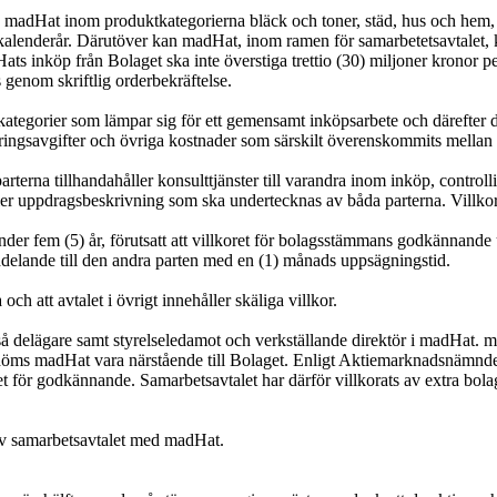
n madHat inom produktkategorierna bläck och toner, städ, hus och hem
r kalenderår. Därutöver kan madHat, inom ramen för samarbetetsavtalet
s inköp från Bolaget ska inte överstiga trettio (30) miljoner kronor p
 genom skriftlig orderbekräftelse.
tkategorier som lämpar sig för ett gemensamt inköpsarbete och därefte
eringsavgifter och övriga kostnader som särskilt överenskommits mellan 
arterna tillhandahåller konsulttjänster till varandra inom inköp, contr
h/eller uppdragsbeskrivning som ska undertecknas av båda parterna. Vill
nder fem (5) år, förutsatt att villkoret för bolagsstämmans godkännande
ddelande till den andra parten med en (1) månads uppsägningstid.
h att avtalet i övrigt innehåller skäliga villkor.
å delägare samt styrelseledamot och verkställande direktör i madHat. m
edöms madHat vara närstående till Bolaget. Enligt Aktiemarknadsnämnde
et för godkännande. Samarbetsavtalet har därför villkorats av extra b
av samarbetsavtalet med madHat.