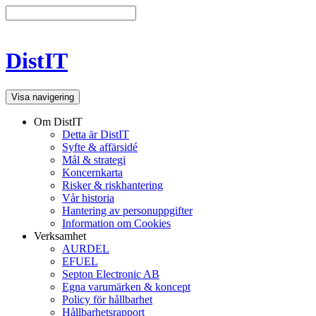
DistIT
Visa navigering
Om DistIT
Detta är DistIT
Syfte & affärsidé
Mål & strategi
Koncernkarta
Risker & riskhantering
Vår historia
Hantering av personuppgifter
Information om Cookies
Verksamhet
AURDEL
EFUEL
Septon Electronic AB
Egna varumärken & koncept
Policy för hållbarhet
Hållbarhetsrapport