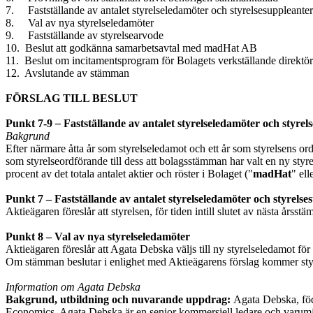
7. Fastställande av antalet styrelseledamöter och styrelsesuppleanter
8. Val av nya styrelseledamöter
9. Fastställande av styrelsearvode
10. Beslut att godkänna samarbetsavtal med madHat AB
11. Beslut om incitamentsprogram för Bolagets verkställande direktö
12. Avslutande av stämman
FÖRSLAG TILL BESLUT
Punkt 7-9
–
Fastställande av antalet styrelseledamöter och styrel
Bakgrund
Efter närmare åtta år som styrelseledamot och ett år som styrelsens 
som styrelseordförande till dess att bolagsstämman har valt en ny s
procent av det totala antalet aktier och röster i Bolaget ("
madHat
" ell
Punkt 7 – Fastställande av antalet styrelseledamöter och styrelse
Aktieägaren föreslår att styrelsen, för tiden intill slutet av nästa årss
Punkt 8 – Val av nya styrelseledamöter
Aktieägaren föreslår att Agata Debska väljs till ny styrelseledamot för
Om stämman beslutar i enlighet med Aktieägarens förslag kommer styre
Information om Agata Debska
Bakgrund, utbildning och nuvarande uppdrag:
Agata Debska, fö
Economics. Agata Debska är en senior kommersiell ledare och varum