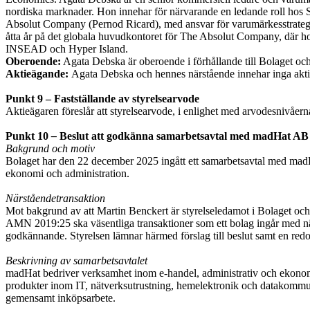
nordiska marknader. Hon innehar för närvarande en ledande roll hos
Absolut Company (Pernod Ricard), med ansvar för varumärkesstrategi, p
åtta år på det globala huvudkontoret för The Absolut Company, där h
INSEAD och Hyper Island.
Oberoende:
Agata Debska är oberoende i förhållande till Bolaget och d
Aktieägande:
Agata Debska och hennes närstående innehar inga aktier 
Punkt 9 – Fastställande av styrelsearvode
Aktieägaren föreslår att styrelsearvode, i enlighet med arvodesnivåern
Punkt 10
–
Beslut att godkänna samarbetsavtal med madHat AB
Bakgrund och motiv
Bolaget har den 22 december 2025 ingått ett samarbetsavtal med madH
ekonomi och administration.
Närståendetransaktion
Mot bakgrund av att Martin Benckert är styrelseledamot i Bolaget oc
AMN 2019:25 ska väsentliga transaktioner som ett bolag ingår med när
godkännande. Styrelsen lämnar härmed förslag till beslut samt en r
Beskrivning av samarbetsavtalet
madHat bedriver verksamhet inom e-handel, administrativ och ekonomis
produkter inom IT, nätverksutrustning, hemelektronik och datakommun
gemensamt inköpsarbete.