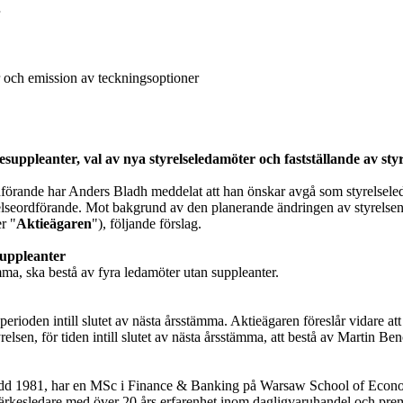
r och emission av teckningsoptioner
sesuppleanter, val av nya styrelseledamöter och fastställande av sty
ordförande har Anders Bladh meddelat att han önskar avgå som styrelsel
tyrelseordförande. Mot bakgrund av den planerande ändringen av styrel
er "
Aktieägaren
"), följande förslag.
suppleanter
tämma, ska bestå av fyra ledamöter utan suppleanter.
 perioden intill slutet av nästa årsstämma. Aktieägaren föreslår vidare 
lsen, för tiden intill slutet av nästa årsstämma, att bestå av Martin 
dd 1981, har en MSc i Finance & Banking på Warsaw School of Econ
ärkesledare med över 20 års erfarenhet inom dagligvaruhandel och pr