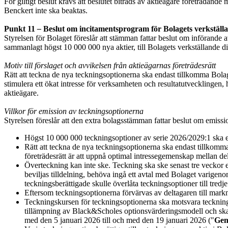
För giltigt beslut krävs att beslutet biträds av aktieägare företrädan
Benckert inte ska beaktas.
Punkt 11
–
Beslut om incitamentsprogram för Bolagets verkställa
Styrelsen för Bolaget föreslår att stämman fattar beslut om införande 
sammanlagt högst 10 000 000 nya aktier, till Bolagets verkställande di
Motiv till förslaget och avvikelsen från aktieägarnas företrädesrätt
Rätt att teckna de nya teckningsoptionerna ska endast tillkomma Bolage
stimulera ett ökat intresse för verksamheten och resultatutvecklingen
aktieägare.
Villkor för emission av teckningsoptionerna
Styrelsen föreslår att den extra bolagsstämman fattar beslut om emissi
Högst 10 000 000 teckningsoptioner av serie 2026/2029:1 ska e
Rätt att teckna de nya teckningsoptionerna ska endast tillkomma 
företrädesrätt är att uppnå optimal intressegemenskap mellan de
Överteckning kan inte ske. Teckning ska ske senast tre veckor e
beviljas tilldelning, behöva ingå ett avtal med Bolaget varigen
teckningsberättigade skulle överlåta teckningsoptioner till tredj
Eftersom teckningsoptionerna förvärvas av deltagaren till markna
Teckningskursen för teckningsoptionerna ska motsvara tecknin
tillämpning av Black&Scholes optionsvärderingsmodell och ska
med den 5 januari 2026 till och med den 19 januari 2026 ("
Gen