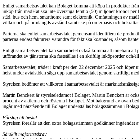
Enligt samarbetsavtalet kan Bolaget komma att köpa in produkter frå
inköp från madHat ska inte överstiga femtio (50) miljoner kronor pe
städ, hus och hem, smarthome samt elektronik. Omfattningen av madHat
villkor och på armlängds avstånd samt ske på orderbasis och bekräftas
Parterna ska enligt samarbetsavtalet gemensamt identifiera de produk
parterna endast fakturera varandra för faktiska kostnader, såsom hant
Enligt samarbetsavtalet kan samarbetet också komma att innebära att p
utförandet av tjänsterna ska fastställas i en skriftlig inköpsorder oc
Samarbetsavtalet, träder i kraft per den 22 december 2025 och löper u
helst under avtalstiden säga upp samarbetsavtalet genom skriftligt me
Styrelsen bedömer att villkoren i samarbetsavtalet är marknadsmässiga oc
Martin Benckert är styrelseledamot i Bolaget. Martin Benckert är ocks
procent av aktierna och rösterna i Bolaget. Mot bakgrund av ovan b
ingår med närstående till Bolaget underställas bolagsstämman i Bolag
Förslag till beslut
Styrelsen föreslår att den extra bolagsstämman godkänner ingåendet 
Särskilt majoritetskrav