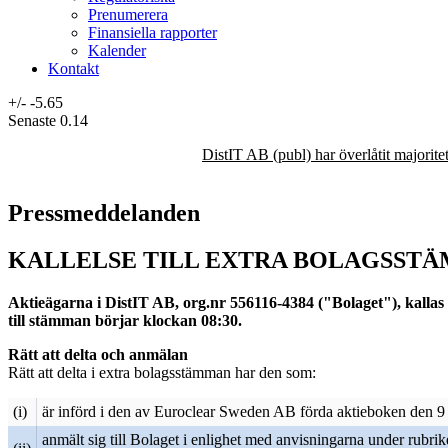
Prenumerera
Finansiella rapporter
Kalender
Kontakt
+/-
-5.65
Senaste
0.14
DistIT AB (publ) har överlåtit majorit
Pressmeddelanden
KALLELSE TILL EXTRA BOLAGSSTÄM
Aktieägarna i DistIT AB, org.nr 556116-4384 ("Bolaget"), kallas 
till stämman börjar klockan 08:30.
Rätt att delta och anmälan
Rätt att delta i extra bolagsstämman har den som:
(i)
är införd i den av Euroclear Sweden AB förda aktieboken den 9 
anmält sig till Bolaget i enlighet med anvisningarna under rubrik