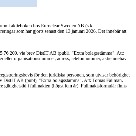
eget namn i aktieboken hos Euroclear Sweden AB (s.k.
eringar som har gjorts senast den 13 januari 2026. Det innebär att
5 76 200, via brev DistIT AB (publ), "Extra bolagsstämma", Att:
eller organisationsnummer, adress, telefonnummer, aktieinnehav
egistreringsbevis för den juridiska personen, som utvisar behörighet
 brev DistIT AB (publ), "Extra bolagsstämma", Att: Tomas Fällman,
gre giltighetstid i fullmakten (högst fem år). Fullmaktsformulär finns