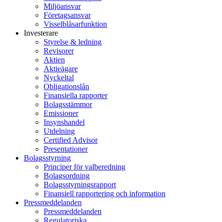
Miljöansvar
Företagsansvar
Visselblåsarfunktion
Investerare
Styrelse & ledning
Revisorer
Aktien
Aktieägare
Nyckeltal
Obligationslån
Finansiella rapporter
Bolagsstämmor
Emissioner
Insynshandel
Utdelning
Certified Advisor
Presentationer
Bolagsstyrning
Principer för valberedning
Bolagsordning
Bolagsstyrningsrapport
Finansiell rapportering och information
Pressmeddelanden
Pressmeddelanden
Regulatoriska