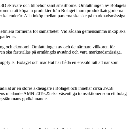
, 3D skrivare och tillbehör samt smarthome. Omfattningen av Bolagets
, komma att köpa in produkter från Bolaget inom produktkategorierna
er kalenderår. Alla inköp mellan parterna ska ske på marknadsmässiga
r definiera formerna för samarbetet. Vid sådana gemensamma inköp ska
parterna.
olling och ekonomi. Omfattningen av och de närmare villkoren för
koren ska fastställas på armlängds avstånd och vara marknadsmässiga.
 uppfylls. Bolaget och madHat har båda en enskild rätt att när som
adHat är en större aktieägare i Bolaget och innehar cirka 39,58
ns uttalande AMN 2019:25 ska väsentliga transaktioner som ett bolag
olagsstämmans godkännande.