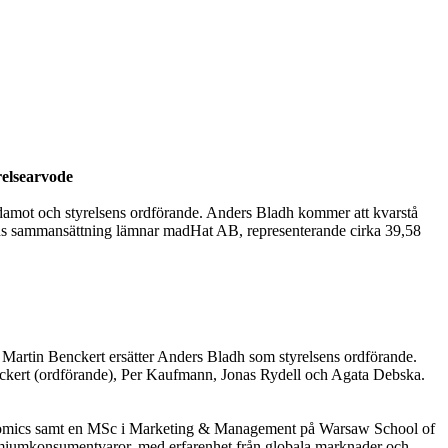
relsearvode
edamot och styrelsens ordförande. Anders Bladh kommer att kvarstå
sens sammansättning lämnar madHat AB, representerande cirka 39,58
att Martin Benckert ersätter Anders Bladh som styrelsens ordförande.
Benckert (ordförande), Per Kaufmann, Jonas Rydell och Agata Debska.
omics samt en MSc i Marketing & Management på Warsaw School of
emiumkonsumentvaror, med erfarenhet från globala marknader och