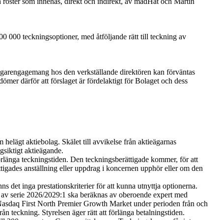
ch röster som innehas, direkt och indirekt, av madHat och Martin
0 000 teckningsoptioner, med åtföljande rätt till teckning av
gt ägarengagemang hos den verkställande direktören kan förväntas
mer därför att förslaget är fördelaktigt för Bolaget och dess
helägt aktiebolag. Skälet till avvikelse från aktieägarnas
gsiktigt aktieägande.
förlänga teckningstiden. Den teckningsberättigade kommer, för att
ttigades anställning eller uppdrag i koncernen upphör eller om den
s det inga prestationskriterier för att kunna utnyttja optionerna.
 av serie 2026/2029:1 ska beräknas av oberoende expert med
Nasdaq First North Premier Growth Market under perioden från och
n teckning. Styrelsen äger rätt att förlänga betalningstiden.