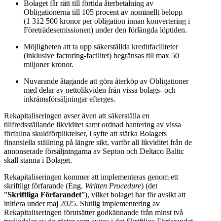
Bolaget får rätt till förtida återbetalning av
Obligationerna till 105 procent av nominellt belopp
(1 312 500 kronor per obligation innan konvertering i
Företrädesemissionen) under den förlängda löptiden.
Möjligheten att ta upp säkerställda kreditfaciliteter
(inklusive factoring-facilitet) begränsas till max 50
miljoner kronor.
Nuvarande åtagande att göra återköp av Obligationer
med delar av nettolikviden från vissa bolags- och
inkråmsförsäljningar efterges.
Rekapitaliseringen avser även att säkerställa en
tillfredsställande likviditet samt ordnad hantering av vissa
förfallna skuldförpliktelser, i syfte att stärka Bolagets
finansiella ställning på längre sikt, varför all likviditet från de
annonserade försäljningarna av Septon och Deltaco Baltic
skall stanna i Bolaget.
Rekapitaliseringen kommer att implementeras genom ett
skriftligt förfarande (Eng.
Written Procedure
) (det
”
Skriftliga Förfarandet
”), vilket bolaget har för avsikt att
initiera under maj 2025. Slutlig implementering av
Rekapitaliseringen förutsätter godkännande från minst två