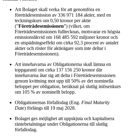
Att Bolaget skall verka för att genomföra en
företrädesemission av 336 971 184 aktier, med en
teckningskurs om 0,50 kronor per aktie
(”
Företrädesemissionen
”) (vilket, om
Företrädesemissionen fulltecknas, motsvarar en högsta
emissionslikvid om 168 485 592 miljoner kronor och
en utspädningseffekt om cirka 92,3 procent av antalet
aktier och röster för aktieägare som inte deltar i
Företrädesemissionen).
Att innehavarna av Obligationerna skall lämna en
toppgaranti om cirka 137 156 250 kronor där
innehavarna åtar sig att delta i Företrädesemissionen
genom kvittning mot upp till 50% av det nominella
beloppet per obligation, beräknat på slutlig inlösenkurs
om 105 % av nominellt belopp.
Obligationernas förfallodag (Eng.
Final Maturity
Date
) förlängs till 19 maj 2028.
Bolaget ges möjlighet att uppskjuta och kapitalisera
räntebetalningar under Obligationerna till slutlig
förfallodag.