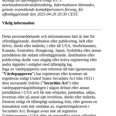
skyldigt att offentliggöra enligt EU:s
marknadsmissbruksförordning. Informationen lämnades,
genom ovanstående kontaktpersoners försorg, för
offentliggörande den 2025-04-29 20:30 CEST.
Viktig information
Detta pressmeddelande och informationen häri är inte för
offentliggörande, distribution eller publicering, helt eller
delvis, direkt eller indirekt, i eller till USA, Storbritannien,
Kanada, Australien, Hongkong, Japan, Sydafrika eller annan
jurisdiktion där sådant offentliggörande, distribution eller
publicering skulle vara olaglig eller kräva registrering eller
andra åtgärder i enlighet med tillämplig lag.
Inga av värdepapperen som refereras till häri (gemensamt
”
Värdepapperen
”) har registrerats eller kommer att
registreras enligt United States Securities Act från 1933 i
dess nuvarande lydelse (”
Securities Act
”) eller
värdepapperslagstiftningen i någon delstat eller annan
jurisdiktion i USA och får inte erbjudas, pantsättas, säljas,
levereras eller på annat sätt överföras, direkt eller indirekt,
förutom enligt ett tillämpligt undantag från, eller genom en
transaktion som inte omfattas av, registreringskraven i
Securities Act. Bolaget avser inte att registrera
Värdepapperen i USA eller att genomföra något offentligt