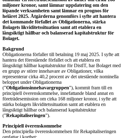
miljoner kronor, samt lämnar uppdatering om den
löpande verksamheten samt lämnar en prognos för
helåret 2025. Åtgärderna genomförs i syfte att hantera
det kommande förfallet av Obligationerna, stärka
Bolagets likviditetssituation samt att etablera en
långsiktigt hållbar och balanserad kapitalstruktur för
Bolaget.
Bakgrund
Obligationerna förfaller till betalning 19 maj 2025. I syfte att
hantera det förestående förfallet och att etablera en
långsiktigt hållbar kapitalstruktur för DistIT, har Bolaget med
en grupp av större innehavare av Obligationer, vilka
representerar cirka 40,2 procent av det utestående nominella
beloppet under Obligationerna
(”
Obligationsinnehavargruppen
”), kommit fram till en
principiell överenskommelse, innefattande bland annat en
företrädesemission om cirka 168 miljoner kronor, i syfte att
stärka bolagets likviditetssituation samt att etablera en
långsiktigt hållbar och balanserad kapitalstruktur
(”
Rekapitaliseringen
”).
Principiell överenskommelse
Den principiella överenskommelsen för Rekapitaliseringen
omfattar i korthet: