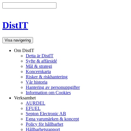
DistIT
Visa navigering
Om DistIT
Detta är DistIT
Syfte & affärsidé
Mål & strategi
Koncernkarta
Risker & riskhantering
Vår historia
Hantering av personuppgifter
Information om Cookies
Verksamhet
AURDEL
EFUEL
Septon Electronic AB
Egna varumärken & koncept
Policy för hållbarhet
Hållbarhetsrapport