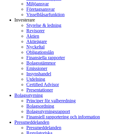
Miljöansvar
Företagsansvar
Visselblåsarfunktion
Investerare
Styrelse & ledning
Revisorer
Aktien
Aktieägare
Nyckeltal
Obligationslån
Finansiella rapporter
Bolagsstämmor
Emissioner
Insynshandel
Utdelning
Certified Advisor
Presentationer
Bolagsstyrning
Principer för valberedning
Bolagsordning
Bolagsstyrningsrapport
Finansiell rapportering och information
Pressmeddelanden
Pressmeddelanden
Regulatoriska