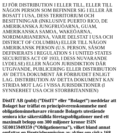
EJ FÖR DISTRIBUTION I ELLER TILL, ELLER TILL
NÅGON PERSON SOM BEFINNER SIG I ELLER ÄR
BOSATT I USA, DESS TERRITORIUM OCH
BESITTNINGAR (INKLUSIVE PUERTO RICO, DE
AMERIKANSKA JUNGFRUÖARNA, GUAM,
AMERIKANSKA SAMOA, WAKEÖARNA,
NORDMARIANERNA, VARJE DELSTAT I USA OCH
DISTRICT OF COLUMBIA) ELLER TILL NÅGON
AMERIKANSK PERSON (U.S. PERSON, SÅSOM
DEFINIERATS I REGULATION S I UNITED STATES
SECURITIES ACT OF 1933, I DESS NUVARANDE
LYDELSE) ELLER NÅGON JURISDIKTION DÄR
UTGIVANDE, PUBLICERING ELLER DISTRIBUTION
AV DETTA DOKUMENT ÄR FÖRBJUDET ENLIGT
LAG. DISTRIBUTION AV DETTA DOKUMENT KAN
STRIDA MOT LAG I VISSA JURISDIKTIONER (I
SYNNERHET USA OCH STORBRITANNIEN)
DistIT AB (publ) (”DistIT” eller ”Bolaget”) meddelar att
Bolaget har träffat en principöverenskommelse med
obligationsinnehavare rörande Bolagets utestående
seniora icke säkerställda företagsobligationer med ett
maximalt belopp om 300 miljoner kronor ISIN
SE0015949359 (”Obligationerna”), vilket bland annat
omfattar en företrädesemission av aktier om cirka 168