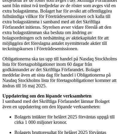
tredjedelar av de röster som avges i det Skriftliga Förfarandet
samt från minst två tredjedelar av de röster som avges vid en
extra bolagstämma. Bolaget har för avsikt att offentliggöra
fullständiga villkor för Företrädesemissionen och kalla till
extra bolagsstämma i samband med att det Skriftliga
Förfarandet initieras. Styrelsen avser vidare föreslå att den
extra bolagsstämman ska besluta om ändring av
bolagsordningen och nedsättning av aktiekapitalet för att
möjliggöra det föreslagna antalet nyemitterade aktier till
teckningskursen i Företrädesemissionen.
Obligationerna ska tas upp till handel på Nasdaq Stockholms
lista för företagsobligationer inom 60 dagar från
godkännandet av det Skriftliga Förfarandet. Bolaget
meddelar även att sista dag för handel i Obligationerna på
Nasdaq Stockholms lista för företagsobligationer kommer att
ändras till 16 maj 2025.
Uppdatering om den löpande verksamheten
I samband med det Skriftliga Förfarandet lämnar Bolaget
även en uppdatering om den löpande verksamheten:
Bolagets intäkter för helåret 2025 förväntas uppgå till
cirka 1 000 miljoner kronor.
Bolagets bruttoresultat för helåret 2025 förväntas