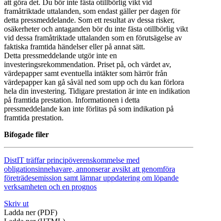
att göra det. Du bör inte fästa otillbörlig vikt vid
framåtriktade uttalanden, som endast gäller per dagen för
detta pressmeddelande. Som ett resultat av dessa risker,
osäkerheter och antaganden bör du inte fästa otillbörlig vikt
vid dessa framåtriktade uttalanden som en förutsägelse av
faktiska framtida händelser eller på annat sätt.
Detta pressmeddelande utgör inte en
investeringsrekommendation. Priset på, och värdet av,
värdepapper samt eventuella intäkter som härrör från
värdepapper kan gå såväl ned som upp och du kan förlora
hela din investering. Tidigare prestation är inte en indikation
på framtida prestation. Informationen i detta
pressmeddelande kan inte förlitas på som indikation på
framtida prestation.
Bifogade filer
DistIT träffar principöverenskommelse med
obligationsinnehavare, annonserar avsikt att genomföra
företrädesemission samt lämnar uppdatering om löpande
verksamheten och en prognos
Skriv ut
Ladda ner (PDF)