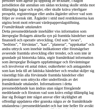
personer som agerar på uppdrag av tecknare, i någon
jurisdiktion där anmälan om sådan teckning skulle strida mot
tillämpliga lagar och regler, eller skulle kräva ytterligare
prospekt, registreringar eller andra åtgärder utöver vad som
följer av svensk rätt. Åtgärder i strid med restriktionerna kan
utgöra brott mott relevant värdepapperslagstiftning.
Framåtriktade uttalanden
Detta pressmeddelande innehåller viss information som
återspeglar Bolagets aktuella syn på framtida händelser samt
finansiell och operativ utveckling. Ord som ”avses”,
”bedöms”, ” förväntas”, ”kan”, ”planerar”, ”uppskattar” och
andra uttryck som innebär indikationer eller förutsägelser
avseende framtida utveckling eller trender, och som inte är
grundade på historiska fakta, utgör framåtriktad information
som återspeglar Bolagets uppfattningar och förväntningar
och involverar ett antal risker, osäkerheter och antaganden
som kan leda till att faktiska händelser och resultat skiljer sig
väsentligt från alla förväntade framtida händelser eller
prestationer som uttrycks eller underförstås av det
framåtriktade uttalandet. Informationen i detta
pressmeddelande kan ändras utan något föregående
meddelande och förutom vad som krävs enligt tillämplig lag
åtar sig Bolaget inte något ansvar eller skyldighet att
offentligt uppdatera eller granska några av de framåtriktade
uttalandena i pressmeddelandet och har inte heller för avsikt