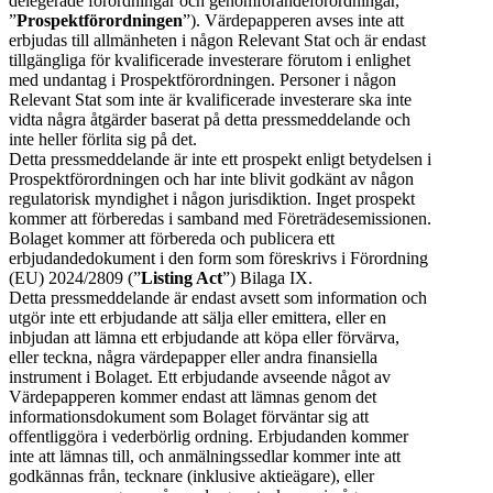
delegerade förordningar och genomförandeförordningar,
”
Prospektförordningen
”). Värdepapperen avses inte att
erbjudas till allmänheten i någon Relevant Stat och är endast
tillgängliga för kvalificerade investerare förutom i enlighet
med undantag i Prospektförordningen. Personer i någon
Relevant Stat som inte är kvalificerade investerare ska inte
vidta några åtgärder baserat på detta pressmeddelande och
inte heller förlita sig på det.
Detta pressmeddelande är inte ett prospekt enligt betydelsen i
Prospektförordningen och har inte blivit godkänt av någon
regulatorisk myndighet i någon jurisdiktion. Inget prospekt
kommer att förberedas i samband med Företrädesemissionen.
Bolaget kommer att förbereda och publicera ett
erbjudandedokument i den form som föreskrivs i Förordning
(EU) 2024/2809 (”
Listing Act
”) Bilaga IX.
Detta pressmeddelande är endast avsett som information och
utgör inte ett erbjudande att sälja eller emittera, eller en
inbjudan att lämna ett erbjudande att köpa eller förvärva,
eller teckna, några värdepapper eller andra finansiella
instrument i Bolaget. Ett erbjudande avseende något av
Värdepapperen kommer endast att lämnas genom det
informationsdokument som Bolaget förväntar sig att
offentliggöra i vederbörlig ordning. Erbjudanden kommer
inte att lämnas till, och anmälningssedlar kommer inte att
godkännas från, tecknare (inklusive aktieägare), eller