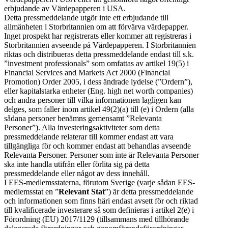
erbjudande av Värdepapperen i USA.
Detta pressmeddelande utgör inte ett erbjudande till
allmänheten i Storbritannien om att förvärva värdepapper.
Inget prospekt har registrerats eller kommer att registreras i
Storbritannien avseende på Värdepapperen. I Storbritannien
riktas och distribueras detta pressmeddelande endast till s.k.
”investment professionals” som omfattas av artikel 19(5) i
Financial Services and Markets Act 2000 (Financial
Promotion) Order 2005, i dess ändrade lydelse (”Ordern”),
eller kapitalstarka enheter (Eng. high net worth companies)
och andra personer till vilka informationen lagligen kan
delges, som faller inom artikel 49(2)(a) till (e) i Ordern (alla
sådana personer benämns gemensamt ”Relevanta
Personer”). Alla investeringsaktiviteter som detta
pressmeddelande relaterar till kommer endast att vara
tillgängliga för och kommer endast att behandlas avseende
Relevanta Personer. Personer som inte är Relevanta Personer
ska inte handla utifrån eller förlita sig på detta
pressmeddelande eller något av dess innehåll.
I EES-medlemsstaterna, förutom Sverige (varje sådan EES-
medlemsstat en ”
Relevant Stat
”) är detta pressmeddelande
och informationen som finns häri endast avsett för och riktad
till kvalificerade investerare så som definieras i artikel 2(e) i
Förordning (EU) 2017/1129 (tillsammans med tillhörande