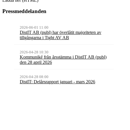
Ladda ner (HTML)
Pressmeddelanden
2026-06-01 11:00
DistIT AB (publ) har överlåtit majoriteten av
tillgångarna i Tight AV AB
2026-04-28 10:30
Kommuniké från årsstämma i DistIT AB (publ)
den 28 april 2026
2026-04-28 08:00
DistIT: Delårsrapport januari - mars 2026
Visa fler pressmeddelanden
Senaste rapporten
Kvartalsrapport
Q1
2026