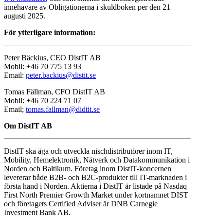
innehavare av Obligationerna i skuldboken per den 21
augusti 2025.
För ytterligare information:
Peter Bäckius, CEO DistIT AB
Mobil: +46 70 775 13 93
Email:
peter.backius@distit.se
Tomas Fällman, CFO DistIT AB
Mobil: +46 70 224 71 07
Email;
tomas.fallman@didtit.se
Om DistIT AB
DistIT ska äga och utveckla nischdistributörer inom IT,
Mobility, Hemelektronik, Nätverk och Datakommunikation i
Norden och Baltikum. Företag inom DistIT-koncernen
levererar både B2B- och B2C-produkter till IT-marknaden i
första hand i Norden. Aktierna i DistIT är listade på Nasdaq
First North Premier Growth Market under kortnamnet DIST
och företagets Certified Adviser är DNB Carnegie
Investment Bank AB.