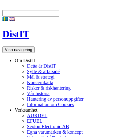
DistIT
Visa navigering
Om DistIT
Detta är DistIT
Syfte & affärsidé
Mål & strategi
Koncernkarta
Risker & riskhantering
Vår historia
Hantering av personuppgifter
Information om Cookies
Verksamhet
AURDEL
EFUEL
Septon Electronic AB
Egna varumärken & koncept