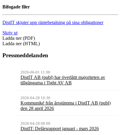
Bifogade filer
DistIT skjuter upp räntebetalning på sina obligationer
Skriv ut
Ladda ner (PDF)
Ladda ner (HTML)
Pressmeddelanden
2026-06-01 11:00
DistIT AB (publ) har överlåtit majoriteten av
tillgångarna i Tight AV AB
2026-04-28 10:30
Kommuniké från årsstämma i DistIT AB (publ)
den 28 april 2026
2026-04-28 08:00
DistIT: Delårsrapport januari - mars 2026