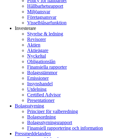
Policy för hållbarhet
Hållbarhetsrapport
Miljöansvar
Företagsansvar
Visselblåsarfunktion
Investerare
Styrelse & ledning
Revisorer
Aktien
Aktieägare
Nyckeltal
Obligationslån
Finansiella rapporter
Bolagsstämmor
Emissioner
Insynshandel
Utdelning
Certified Advisor
Presentationer
Bolagsstyrning
Principer för valberedning
Bolagsordning
Bolagsstyrningsrapport
Finansiell rapportering och information
Pressmeddelanden