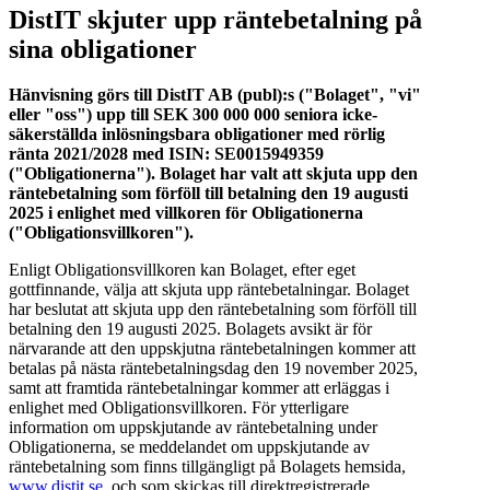
DistIT skjuter upp räntebetalning på
sina obligationer
Hänvisning görs till DistIT AB (publ):s ("Bolaget", "vi"
eller "oss") upp till SEK 300 000 000 seniora icke-
säkerställda inlösningsbara obligationer med rörlig
ränta 2021/2028 med ISIN: SE0015949359
("Obligationerna"). Bolaget har valt att skjuta upp den
räntebetalning som förföll till betalning den 19 augusti
2025 i enlighet med villkoren för Obligationerna
("Obligationsvillkoren").
Enligt Obligationsvillkoren kan Bolaget, efter eget
gottfinnande, välja att skjuta upp räntebetalningar. Bolaget
har beslutat att skjuta upp den räntebetalning som förföll till
betalning den 19 augusti 2025. Bolagets avsikt är för
närvarande att den uppskjutna räntebetalningen kommer att
betalas på nästa räntebetalningsdag den 19 november 2025,
samt att framtida räntebetalningar kommer att erläggas i
enlighet med Obligationsvillkoren. För ytterligare
information om uppskjutande av räntebetalning under
Obligationerna, se meddelandet om uppskjutande av
räntebetalning som finns tillgängligt på Bolagets hemsida,
www.distit.se
, och som skickas till direktregistrerade