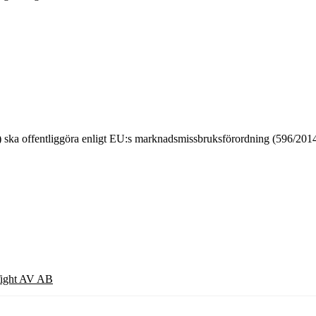
) ska offentliggöra enligt EU:s marknadsmissbruksförordning (596/201
 Tight AV AB