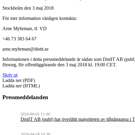
Stockholm den 3 maj 2018
För mer information vänligen kontakta:
Arne Myhrman, tf. VD
+46 73 383 64 67
arne.myhrman@distit.se
Informationen i detta pressmeddelande är sådan som DistIT AB (publ
försorg, för offentliggörande den 3 maj 2018 kl. 19:00 CET.
Skriv ut
Ladda ner (PDF)
Ladda ner (HTML)
Pressmeddelanden
2026-06-01 11:00
DistIT AB (publ) har överlåtit majoriteten av tillgångarna i
2026-04-28 10:30