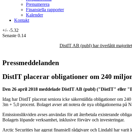
Prenumerera
Finansiella rapporter
Kalender
Kontakt
+/-
-5.32
Senaste
0.14
DistIT AB (publ) har överlåtit majorit
Pressmeddelanden
DistIT placerar obligationer om 240 miljo
Den 26 april 2018 meddelade DistIT AB (publ) ("DistIT" eller "Bo
Idag har DistIT placerat seniora icke säkerställda obligationer om 2
3m + 5,0 procent. Bolaget avser att notera de nya obligationerna på
Emissionslikviden avses användas för att återbetala existerande oblig
Bolagets löpande verksamhet, inklusive förvärv och investeringar.
Arctic Securities har agerat finansiell rådgivare och Lindahl har varit 