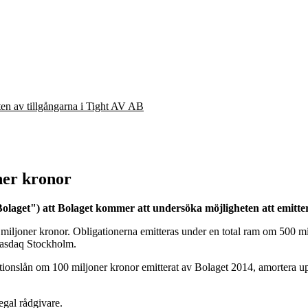
eten av tillgångarna i Tight AV AB
ner kronor
laget") att Bolaget kommer att undersöka möjligheten att emittera
40 miljoner kronor. Obligationerna emitteras under en total ram om 500 
 Nasdaq Stockholm.
ationslån om 100 miljoner kronor emitterat av Bolaget 2014, amortera up
legal rådgivare.