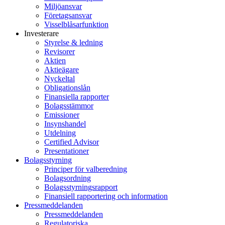
Miljöansvar
Företagsansvar
Visselblåsarfunktion
Investerare
Styrelse & ledning
Revisorer
Aktien
Aktieägare
Nyckeltal
Obligationslån
Finansiella rapporter
Bolagsstämmor
Emissioner
Insynshandel
Utdelning
Certified Advisor
Presentationer
Bolagsstyrning
Principer för valberedning
Bolagsordning
Bolagsstyrningsrapport
Finansiell rapportering och information
Pressmeddelanden
Pressmeddelanden
Regulatoriska