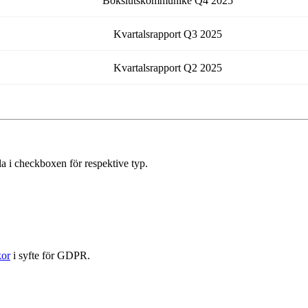
Bokslutskommuniké
Q4
2025
Kvartalsrapport
Q3
2025
Kvartalsrapport
Q2
2025
a i checkboxen för respektive typ.
kor
i syfte för GDPR.