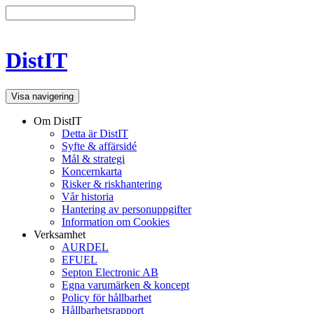
DistIT
Visa navigering
Om DistIT
Detta är DistIT
Syfte & affärsidé
Mål & strategi
Koncernkarta
Risker & riskhantering
Vår historia
Hantering av personuppgifter
Information om Cookies
Verksamhet
AURDEL
EFUEL
Septon Electronic AB
Egna varumärken & koncept
Policy för hållbarhet
Hållbarhetsrapport