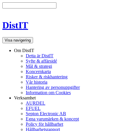
DistIT
Visa navigering
Om DistIT
Detta är DistIT
Syfte & affärsidé
Mål & strategi
Koncernkarta
Risker & riskhantering
Vår historia
Hantering av personuppgifter
Information om Cookies
Verksamhet
AURDEL
EFUEL
Septon Electronic AB
Egna varumärken & koncept
Policy för hållbarhet
Hållbarhetsrapport