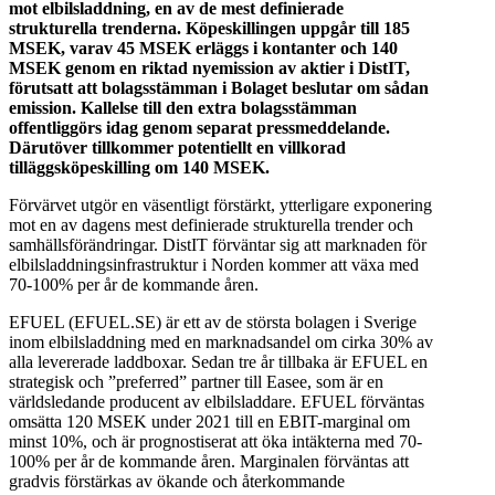
mot elbilsladdning, en av de mest definierade
strukturella trenderna. Köpeskillingen uppgår till 185
MSEK, varav 45 MSEK erläggs i kontanter och 140
MSEK genom en riktad nyemission av aktier i DistIT,
förutsatt att bolagsstämman i Bolaget beslutar om sådan
emission. Kallelse till den extra bolagsstämman
offentliggörs idag genom separat pressmeddelande.
Därutöver tillkommer potentiellt en villkorad
tilläggsköpeskilling om 140 MSEK.
Förvärvet utgör en väsentligt förstärkt, ytterligare exponering
mot en av dagens mest definierade strukturella trender och
samhällsförändringar. DistIT förväntar sig att marknaden för
elbilsladdningsinfrastruktur i Norden kommer att växa med
70-100% per år de kommande åren.
EFUEL (EFUEL.SE) är ett av de största bolagen i Sverige
inom elbilsladdning med en marknadsandel om cirka 30% av
alla levererade laddboxar. Sedan tre år tillbaka är EFUEL en
strategisk och ”preferred” partner till Easee, som är en
världsledande producent av elbilsladdare. EFUEL förväntas
omsätta 120 MSEK under 2021 till en EBIT-marginal om
minst 10%, och är prognostiserat att öka intäkterna med 70-
100% per år de kommande åren. Marginalen förväntas att
gradvis förstärkas av ökande och återkommande