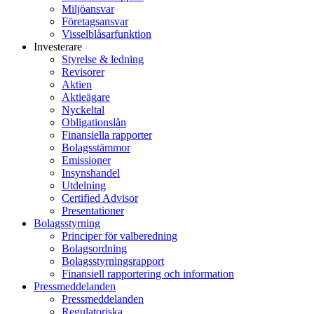
Miljöansvar
Företagsansvar
Visselblåsarfunktion
Investerare
Styrelse & ledning
Revisorer
Aktien
Aktieägare
Nyckeltal
Obligationslån
Finansiella rapporter
Bolagsstämmor
Emissioner
Insynshandel
Utdelning
Certified Advisor
Presentationer
Bolagsstyrning
Principer för valberedning
Bolagsordning
Bolagsstyrningsrapport
Finansiell rapportering och information
Pressmeddelanden
Pressmeddelanden
Regulatoriska