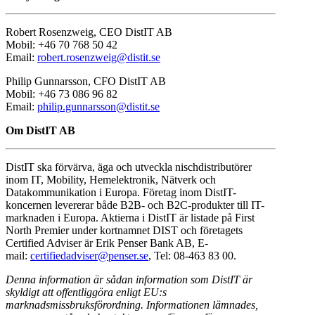
Robert Rosenzweig, CEO DistIT AB
Mobil: +46 70 768 50 42
Email:
robert.rosenzweig@distit.se
Philip Gunnarsson, CFO DistIT AB
Mobil: +46 73 086 96 82
Email:
philip.gunnarsson@distit.se
Om DistIT AB
DistIT ska förvärva, äga och utveckla nischdistributörer
inom IT, Mobility, Hemelektronik, Nätverk och
Datakommunikation i Europa. Företag inom DistIT-
koncernen levererar både B2B- och B2C-produkter till IT-
marknaden i Europa. Aktierna i DistIT är listade på First
North Premier under kortnamnet DIST och företagets
Certified Adviser är Erik Penser Bank AB, E-
mail:
certifiedadviser@penser.se
, Tel: 08-463 83 00.
Denna information är sådan information som DistIT är
skyldigt att offentliggöra enligt EU:s
marknadsmissbruksförordning. Informationen lämnades,