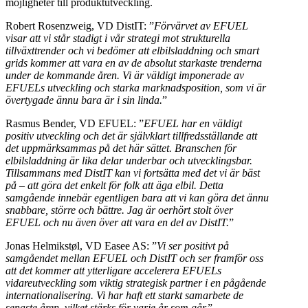
möjligheter till produktutveckling.
Robert Rosenzweig, VD DistIT: ”
Förvärvet av EFUEL
visar att vi står stadigt i vår strategi mot strukturella
tillväxttrender och vi bedömer att elbilsladdning och smart
grids kommer att vara en av de absolut starkaste trenderna
under de kommande åren. Vi är väldigt imponerade av
EFUELs utveckling och starka marknadsposition, som vi är
övertygade ännu bara är i sin linda.
”
Rasmus Bender, VD EFUEL: ”
EFUEL har en väldigt
positiv utveckling och det är självklart tillfredsställande att
det uppmärksammas på det här sättet. Branschen för
elbilsladdning är lika delar underbar och utvecklingsbar.
Tillsammans med DistIT kan vi fortsätta med det vi är bäst
på – att göra det enkelt för folk att äga elbil. Detta
samgående innebär egentligen bara att vi kan göra det ännu
snabbare, större och bättre. Jag är oerhört stolt över
EFUEL och nu även över att vara en del av DistIT.
”
Jonas Helmikstøl, VD Easee AS: ”
Vi ser positivt på
samgåendet mellan EFUEL och DistIT och ser framför oss
att det kommer att ytterligare accelerera EFUELs
vidareutveckling som viktig strategisk partner i en pågående
internationalisering. Vi har haft ett starkt samarbete de
senaste åren, vilket stärks för varje år som går.
”