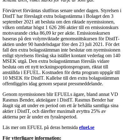
Förvärvet förväntas slutföras senare under dagen. Styrelsen i
DistIT har föreslagit extra bolagsstämma i Bolaget den 3
september 2021 att besluta om den riktade nyemissionen,
vilken omfattar högst 1 626 286 aktier till en emissionskurs
motsvarande cirka 86,09 kr per aktie. Emissionskursen
baseras på den volymviktade genomsnittskursen för DistIT-
aktien under 90 handelsdagar före den 23 juli 2021. För det
fall den extra bolagsstämman inte beslutar om nyemissionen
enligt styrelsens förslag ska istället kontant vederlag om 140
MSEK utgå. Den extra bolagsstämman föreslås vidare
besluta om ett nytt teckningsoptionsprogram, riktat till
anställda i EFUEL. Kostnaden för detta program uppgår till
10 MSEK för DistIT. Kallelse till den extra bolagsstämman
offentliggörs idag genom separat pressmeddelande.
Genom nyemissionen blir EFUELs ägare, bland annat VD
Rasmus Bender, aktieägare i DistIT. Rasmus Bender har
åtagit sig att under en period om ett år behålla samtliga sina
aktier i DistIT, och därefter maximalt avyttra 25% av
aktierna per år under en fyraårsperiod.
Läs mer om EFUEL på deras hemsida
efuel.se
För ytterligare information: