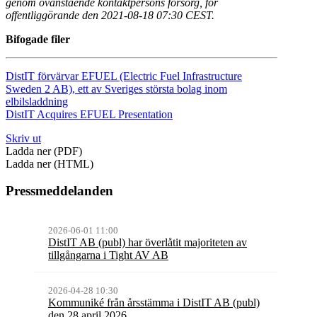
genom ovanstående kontaktpersons försorg, för
offentliggörande den 2021-08-18 07:30 CEST.
Bifogade filer
DistIT förvärvar EFUEL (Electric Fuel Infrastructure
Sweden 2 AB), ett av Sveriges största bolag inom
elbilsladdning
DistIT Acquires EFUEL Presentation
Skriv ut
Ladda ner (PDF)
Ladda ner (HTML)
Pressmeddelanden
2026-06-01 11:00
DistIT AB (publ) har överlåtit majoriteten av
tillgångarna i Tight AV AB
2026-04-28 10:30
Kommuniké från årsstämma i DistIT AB (publ)
den 28 april 2026