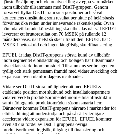
tjänsteförsäljning och vidareutveckling av egna varumärken
inom tillbehör tillsammans med DistIT-gruppen. Genom
förvärvet flyttar DistIT fram sina positioner och såväl
koncernens omsättning som resultat per aktie på helårsbasis
förväntas öka redan under innevarande räkenskapsår. Ovan
nämnda villkorade köpeskilling ska utbetalas när väl EFUEL
levererar ett bruttoresultat om 70 MSEK på rullande 12
månadersbasis, när helst så sker i framtiden. EFUEL har 5
MSEK i nettoskuld och ingen långfristig skuldfinansiering.
EFUEL är idag DistIT-gruppens största kund av tillbehör
inom segmentet elbilsladdning och bolagen har tillsammans
utvecklats starkt inom området. Tillsammans ser bolagen en
tydlig och stark gemensam framtid med vidareutveckling och
expansion även utanför dagens marknader.
Vidare ser DistIT stora möjligheter att med EFUELs
etablerade position mot slutkund och installationspartners
vidareutveckla produktsortimentet inom elbilsinfrastruktur
samt närliggande produktområden såsom smarta hem.
Därutöver kommer DistIT-gruppens närvaro i marknader för
elbilsladdning att understödja och på så sätt ytterligare
accelerera vidare expansion för EFUEL. EFUEL kommer
även att dra fördel av DistIT-gruppens övriga
produktsortiment, logistik, tillgång till finansiering och