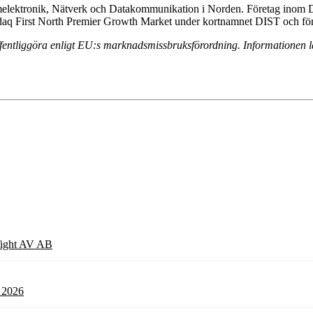
Hemelektronik, Nätverk och Datakommunikation i Norden. Företag inom D
Nasdaq First North Premier Growth Market under kortnamnet DIST och f
offentliggöra enligt EU:s marknadsmissbruksförordning. Informationen
 Tight AV AB
l 2026