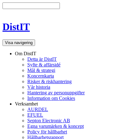
DistIT
Visa navigering
Om DistIT
Detta är DistIT
Syfte & affärsidé
Mål & strategi
Koncernkarta
Risker & riskhantering
Vår historia
Hantering av personuppgifter
Information om Cookies
Verksamhet
AURDEL
EFUEL
Septon Electronic AB
Egna varumärken & koncept
Policy för hållbarhet
Hållbarhetsrapport