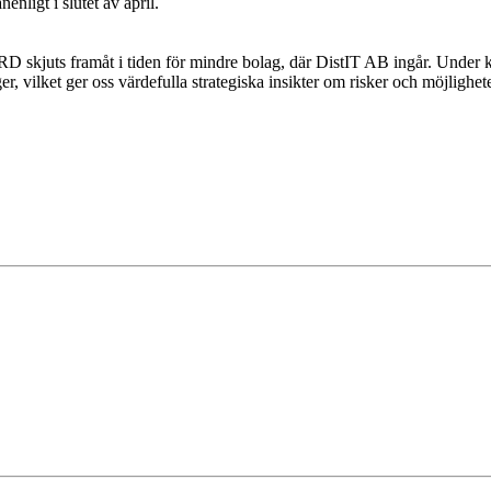
enligt i slutet av april.
 skjuts framåt i tiden för mindre bolag, där DistIT AB ingår. Under kv
 vilket ger oss värdefulla strategiska insikter om risker och möjlighet