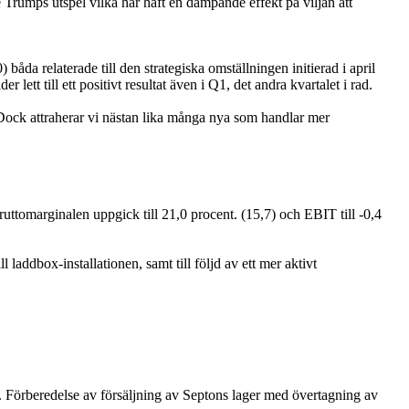
rumps utspel vilka har haft en dämpande effekt på viljan att
åda relaterade till den strategiska omställningen initierad i april
tt till ett positivt resultat även i Q1, det andra kvartalet i rad.
 Dock attraherar vi nästan lika många nya som handlar mer
ttomarginalen uppgick till 21,0 procent. (15,7) och EBIT till -0,4
 laddbox-installationen, samt till följd av ett mer aktivt
t. Förberedelse av försäljning av Septons lager med övertagning av