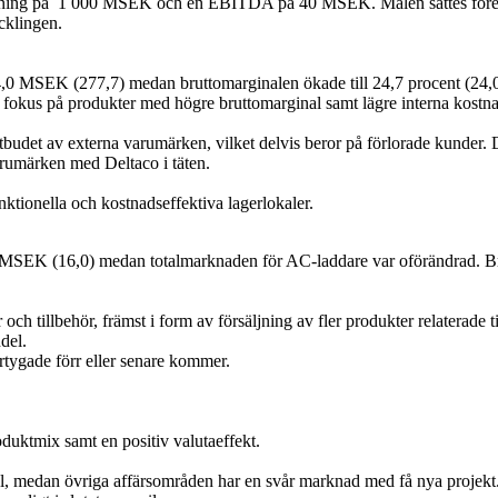
msättning på 1 000 MSEK och en EBITDA på 40 MSEK. Målen sattes före T
cklingen.
4,0 MSEK (277,7) medan bruttomarginalen ökade till 24,7 procent (24,0) b
okus på produkter med högre bruttomarginal samt lägre interna kostnader le
budet av externa varumärken, vilket delvis beror på förlorade kunder.
rumärken med Deltaco i täten.
nktionella och kostnadseffektiva lagerlokaler.
,3 MSEK (16,0) medan totalmarknaden för AC-laddare var oförändrad. Bru
 tillbehör, främst i form av försäljning av fler produkter relaterade till
del.
rtygade förr eller senare kommer.
oduktmix samt en positiv valutaeffekt.
artal, medan övriga affärsområden har en svår marknad med få nya projek