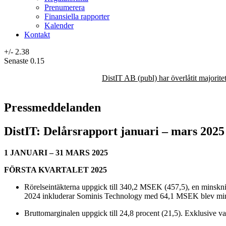
Prenumerera
Finansiella rapporter
Kalender
Kontakt
+/-
2.38
Senaste
0.15
DistIT AB (publ) har överlåtit majorit
Pressmeddelanden
DistIT: Delårsrapport januari – mars 2025
1 JANUARI – 31 MARS 2025
FÖRSTA KVARTALET 2025
Rörelseintäkterna uppgick till 340,2 MSEK (457,5), en minskning
2024 inkluderar Sominis Technology med 64,1 MSEK blev min
Bruttomarginalen uppgick till 24,8 procent (21,5). Exklusive val