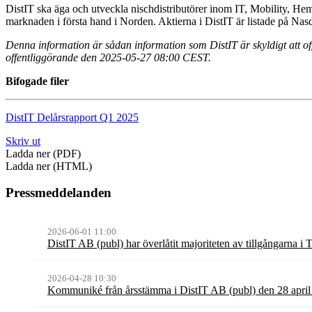
DistIT ska äga och utveckla nischdistributörer inom IT, Mobility, 
marknaden i första hand i Norden. Aktierna i DistIT är listade på 
Denna information är sådan information som DistIT är skyldigt att 
offentliggörande den 2025-05-27 08:00 CEST.
Bifogade filer
DistIT Delårsrapport Q1 2025
Skriv ut
Ladda ner (PDF)
Ladda ner (HTML)
Pressmeddelanden
2026-06-01 11:00
DistIT AB (publ) har överlåtit majoriteten av tillgångarna i
2026-04-28 10:30
Kommuniké från årsstämma i DistIT AB (publ) den 28 apri