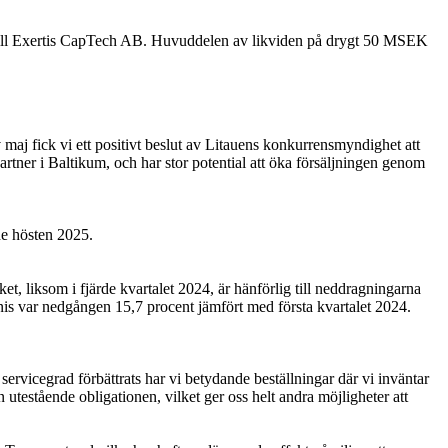
AB till Exertis CapTech AB. Huvuddelen av likviden på drygt 50 MSEK
 maj fick vi ett positivt beslut av Litauens konkurrensmyndighet att
tner i Baltikum, och har stor potential att öka försäljningen genom
de hösten 2025.
, liksom i fjärde kvartalet 2024, är hänförlig till neddragningarna
nis var nedgången 15,7 procent jämfört med första kvartalet 2024.
r servicegrad förbättrats har vi betydande beställningar där vi inväntar
 utestående obligationen, vilket ger oss helt andra möjligheter att