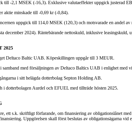
 till -2,1 MSEK (-16,3). Exklusive valutaeffekter uppgick justerad EB
 aktie minskade till -0,69 kr (-0,84).
cernen uppgick till 114,0 MSEK (120,3) och motsvarade en andel av rö
ta december 2024). Räntebärande nettoskuld, inklusive leasingskuld,
 2025
rbolaget Deltaco Baltic UAB. Köpeskillingen uppgår till 3 MEUR.
 samband med försäljningen av Deltaco Baltics UAB i enlighet med vil
illgångarna i sitt helägda dotterbolag Septon Holding AB.
 och i dotterbolagen Aurdel och EFUEL med tillträde hösten 2025.
G
, ett s.k. skriftligt förfarande, om finansiering av obligationslånet me
m refinansiering. Uppgörelsen skall först beslutas av obligationsägarna v