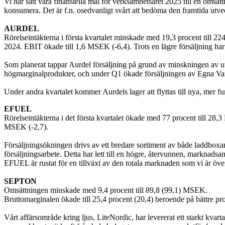
Vi har satt våra finansiella mål för verksamhetsåret 2025 till en o
konsumera. Det är f.n. osedvanligt svårt att bedöma den framtida utve
AURDEL
Rörelseintäkterna i första kvartalet minskade med 19,3 procent till 22
2024. EBIT ökade till 1,6 MSEK (-6,4). Trots en lägre försäljning har f
Som planerat tappar Aurdel försäljning på grund av minskningen av ut
högmarginalprodukter, och under Q1 ökade försäljningen av Egna Va
Under andra kvartalet kommer Aurdels lager att flyttas till nya, mer fu
EFUEL
Rörelseintäkterna i det första kvartalet ökade med 77 procent till 28
MSEK (-2,7).
Försäljningsökningen drivs av ett bredare sortiment av både laddboxar och
försäljningsarbete. Detta har lett till en högre, återvunnen, marknadsan
EFUEL är rustat för en tillväxt av den totala marknaden som vi är öve
SEPTON
Omsättningen minskade med 9,4 procent till 89,8 (99,1) MSEK.
Bruttomarginalen ökade till 25,4 procent (20,4) beroende på bättre pr
Vårt affärsområde kring ljus, LiteNordic, har levererat ett starkt kv