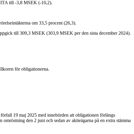
ITA till -3,8 MSEK (-10,2).
relseintäkterna om 33,5 procent (26,3).
 uppgick till 309,3 MSEK (303,9 MSEK per den sista december 2024).
lkoren för obligationerna.
d förfall 19 maj 2025 med innebörden att obligationen förlängs
id en omröstning den 2 juni och sedan av aktieägarna på en extra stämma