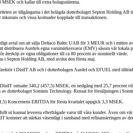
8 MSEK och kallar till extra bolagsstämma.
ajoriteten av tillgångarna i det helägda dotterbolaget Septon Holding 
r inkurans och vissa kostnader kopplade till transaktionen.
slutligt avtal om att sälja Deltaco Baltic UAB för 3 MEUR och i mitten av
tt distribuera Aurdels egna varumärkesvaror (EMV) såsom vår lokala par
 återköp av egna obligationer till ca 80 procent av nominellt värde.
arna i Septon Holding AB, med avslut den första maj.
direktör i DistIT AB och i dotterbolagen Aurdel och EFUEL med tillträ
4. DistIT omsatte 340,2 (457,5) MSEK, en nedgång med 25,7 procent vilket
n av dotterbolaget Sominis Technology. Rensat for försäljningen i Somi
t (21,5) Koncernens EBITDA för första kvartalet uppgick 3,3 MSEK.
nte fullt ut kunnat leverera efterfrågade varor till våra kunder. Även om vå
stIT kommer att stärkas väsentligt i samband med refinansieringen av den