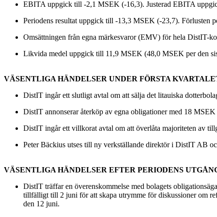
EBITA uppgick till -2,1 MSEK (-16,3). Justerad EBITA uppgick
Periodens resultat uppgick till -13,3 MSEK (-23,7). Förlusten per
Omsättningen från egna märkesvaror (EMV) för hela DistIT-kon
Likvida medel uppgick till 11,9 MSEK (48,0 MSEK per den sis
VÄSENTLIGA HÄNDELSER UNDER FÖRSTA KVARTALET
DistIT ingår ett slutligt avtal om att sälja det litauiska dotte
DistIT annonserar återköp av egna obligationer med 18 MSEK i
DistIT ingår ett villkorat avtal om att överlåta majoriteten av t
Peter Bäckius utses till ny verkställande direktör i DistIT AB
VÄSENTLIGA HÄNDELSER EFTER PERIODENS UTGÅN
DistIT träffar en överenskommelse med bolagets obligationsägare
tillfälligt till 2 juni för att skapa utrymme för diskussioner o
den 12 juni.