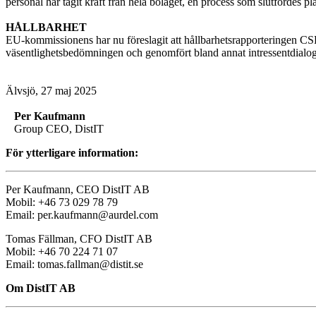
personal har tagit kraft från hela bolaget, en process som slutfördes plan
HÅLLBARHET
EU-kommissionens har nu föreslagit att hållbarhetsrapporteringen CSRD
väsentlighetsbedömningen och genomfört bland annat intressentdialoger,
Älvsjö, 27 maj 2025
Per Kaufmann
Group CEO, DistIT
För ytterligare information:
Per Kaufmann, CEO DistIT AB
Mobil: +46 73 029 78 79
Email: per.kaufmann@aurdel.com
Tomas Fällman, CFO DistIT AB
Mobil: +46 70 224 71 07
Email: tomas.fallman@distit.se
Om DistIT AB