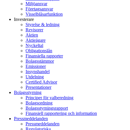
Miljöansvar
Företagsansvar
Visselblåsarfunktion
Investerare
Styrelse & ledning
Revisorer
Aktien
Aktieägare
Nyckeltal
Obligationslån
Finansiella rapporter
Bolagsstämmor
Emissioner
Insynshandel
Utdelning
Certified Advisor
Presentationer
Bolagsstyrning
Principer för valberedning
Bolagsordning
Bolagsstyrningsrapport
Finansiell rapportering och information
Pressmeddelanden
Pressmeddelanden
Regulatoriska