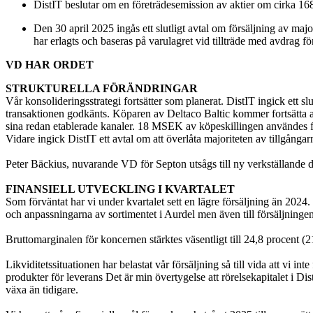
DistIT beslutar om en företrädesemission av aktier om cirka 16
Den 30 april 2025 ingås ett slutligt avtal om försäljning av m
har erlagts och baseras på varulagret vid tillträde med avdrag fö
VD HAR ORDET
STRUKTURELLA FÖRÄNDRINGAR
Vår konsolideringsstrategi fortsätter som planerat. DistIT ingick ett 
transaktionen godkänts. Köparen av Deltaco Baltic kommer fortsätta a
sina redan etablerade kanaler. 18 MSEK av köpeskillingen användes för
Vidare ingick DistIT ett avtal om att överlåta majoriteten av tillgång
Peter Bäckius, nuvarande VD för Septon utsågs till ny verkställande 
FINANSIELL UTVECKLING I KVARTALET
Som förväntat har vi under kvartalet sett en lägre försäljning än 202
och anpassningarna av sortimentet i Aurdel men även till försäljninge
Bruttomarginalen för koncernen stärktes väsentligt till 24,8 procen
Likviditetssituationen har belastat vår försäljning så till vida att vi i
produkter för leverans Det är min övertygelse att rörelsekapitalet i Di
växa än tidigare.