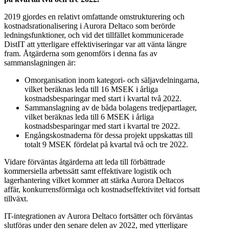
2019 gjordes en relativt omfattande omstrukturering och
kostnadsrationalisering i Aurora Deltaco som berörde
ledningsfunktioner, och vid det tillfället kommunicerade
DistIT att ytterligare effektiviseringar var att vänta längre
fram. Åtgärderna som genomförs i denna fas av
sammanslagningen är:
Omorganisation inom kategori- och säljavdelningarna,
vilket beräknas leda till 16 MSEK i årliga
kostnadsbesparingar med start i kvartal två 2022.
Sammanslagning av de båda bolagens tredjepartlager,
vilket beräknas leda till 6 MSEK i årliga
kostnadsbesparingar med start i kvartal tre 2022.
Engångskostnaderna för dessa projekt uppskattas till
totalt 9 MSEK fördelat på kvartal två och tre 2022.
Vidare förväntas åtgärderna att leda till förbättrade
kommersiella arbetssätt samt effektivare logistik och
lagerhantering vilket kommer att stärka Aurora Deltacos
affär, konkurrensförmåga och kostnadseffektivitet vid fortsatt
tillväxt.
IT-integrationen av Aurora Deltaco fortsätter och förväntas
slutföras under den senare delen av 2022, med ytterligare