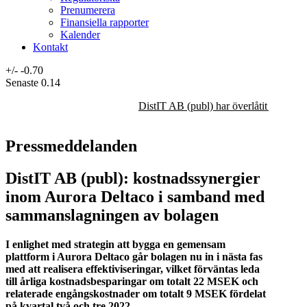
Prenumerera
Finansiella rapporter
Kalender
Kontakt
+/-
-0.70
Senaste
0.14
DistIT AB (publ) har överlåtit majorit
Pressmeddelanden
DistIT AB (publ): kostnadssynergier
inom Aurora Deltaco i samband med
sammanslagningen av bolagen
I enlighet med strategin att bygga en gemensam
plattform i Aurora Deltaco går bolagen nu in i nästa fas
med att realisera effektiviseringar, vilket förväntas leda
till årliga kostnadsbesparingar om totalt 22 MSEK och
relaterade engångskostnader om totalt 9 MSEK fördelat
på kvartal två och tre 2022.