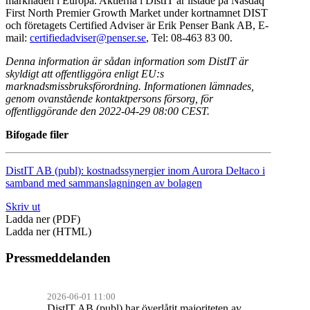
marknaden i Europa. Aktierna i DistIT är listade på Nasdaq
First North Premier Growth Market under kortnamnet DIST
och företagets Certified Adviser är Erik Penser Bank AB, E-
mail:
certifiedadviser@penser.se
, Tel: 08-463 83 00.
Denna information är sådan information som DistIT är
skyldigt att offentliggöra enligt EU:s
marknadsmissbruksförordning. Informationen lämnades,
genom ovanstående kontaktpersons försorg, för
offentliggörande den 2022-04-29 08:00 CEST.
Bifogade filer
DistIT AB (publ): kostnadssynergier inom Aurora Deltaco i
samband med sammanslagningen av bolagen
Skriv ut
Ladda ner (PDF)
Ladda ner (HTML)
Pressmeddelanden
2026-06-01 11:00
DistIT AB (publ) har överlåtit majoriteten av