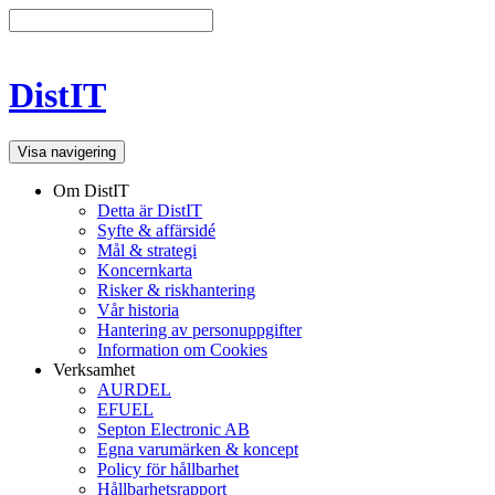
DistIT
Visa navigering
Om DistIT
Detta är DistIT
Syfte & affärsidé
Mål & strategi
Koncernkarta
Risker & riskhantering
Vår historia
Hantering av personuppgifter
Information om Cookies
Verksamhet
AURDEL
EFUEL
Septon Electronic AB
Egna varumärken & koncept
Policy för hållbarhet
Hållbarhetsrapport