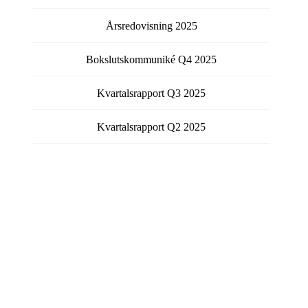
Årsredovisning
2025
Bokslutskommuniké
Q4
2025
Kvartalsrapport
Q3
2025
Kvartalsrapport
Q2
2025
Visa fler rapporter
Få kontinuerlig information från bolaget via email.
Välj vilka typer av meddelanden du vill prenumerera på
genom att fylla i checkboxen för respektive typ.
Pressmeddelanden
Rapporter
Årsredovisning
Övriga nyheter