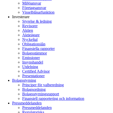
Miljöansvar
Företagsansvar
Visselblåsarfunktion
Investerare
Styrelse & ledning
Revisorer
Aktien
Aktieägare
Nyckeltal
Obligationslån
Finansiella rapporter
Bolagsstämmor
Emissioner
Insynshandel
Utdelning
Certified Advisor
Presentationer
Bolagsstyrning
Principer för valberedning
Bolagsordning
Bolagsstyrningsrapport
Finansiell rapportering och information
Pressmeddelanden
Pressmeddelanden
Regulatoriska